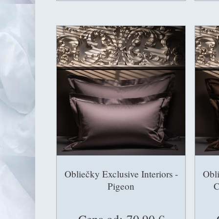
Obliečky Exclusive Interiors -
Obli
Pigeon
C