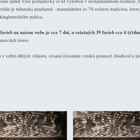
eme splniť Vaše požiadavky či už výrobou v neštandardnom rozmere, ta
riálu je talianska pradiareň - manufaktúra so 70-ročnou tradíciou, ktore
kinghamského paláca.
rieb na našom webe je cca 7 dní, u ostatných 39 farieb cca 4 týždn
 tmavších tónov.
 veľmi dlhých vlákien, česaná (česaním vzniká jemnosť, hladkosť a špe