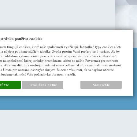
 stránka používa cookies
kach fungujú cookies, ktoré naše spoločnosti využívajú. Jednotlivé typy cookies a ich
a nájdete popísané nižšie v tabuľke. Zvoľte prosím Vami preferovaný variant. Ak by
vali ohľadom výkonu vašich práv v súvislosti so spracovaním cookies kontaktovať,
ím na spoločnosť, ktorej stránky prechádzate, alebo na nášho Poverenca pre ochranu
DALŠÍ ODKAZY
v. Ak si myslíte, že s osobnými údajmi nenakladáme, ako by sme mali, máte možnosť
na Úrade pre ochranu osobných údajov. Budeme však radi, ak sa najskôr obrátite
a budeme tak môcť Vašu požiadavku obratom vyriešiť.
O nás
iť vše
Povoliť iba nutné
Nastavenie
Napište nám
Cookies
|
Sunlight systems
-
tvorba e-shopů