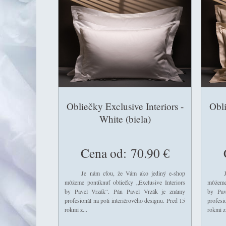
Obliečky Exclusive Interiors -
Obli
White (biela)
Cena od:
70.90 €
Je nám cťou, že Vám ako jediný e-shop
Je ná
môžeme ponúknuť obliečky „Exclusive Interiors
môžeme
by Pavel Vrzák“. Pán Pavel Vrzák je známy
by Pav
profesionál na poli interiérového designu. Pred 15
profesi
rokmi z...
rokmi z.