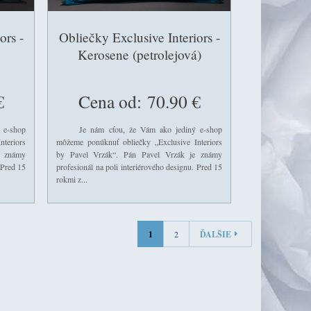
ors -
Obliečky Exclusive Interiors -
Kerosene (petrolejová)
€
Cena od:
70.90 €
e-shop
Je nám cťou, že Vám ako jediný e-shop
teriors
môžeme ponúknuť obliečky „Exclusive Interiors
e známy
by Pavel Vrzák“. Pán Pavel Vrzák je známy
 Pred 15
profesionál na poli interiérového designu. Pred 15
rokmi z...
1
2
ĎALŠIE