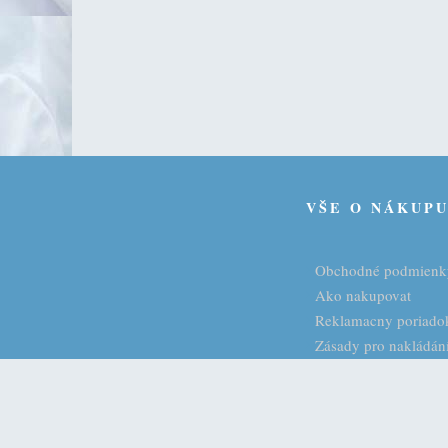
VŠE O NÁKUP
Obchodné podmienk
Ako nakupovat
Reklamacny poriado
Zásady pro nakládání
LUXURY Interior 24 s.r.o., Barrandova 1920/7, 143 00 Praha 4 - Modřa