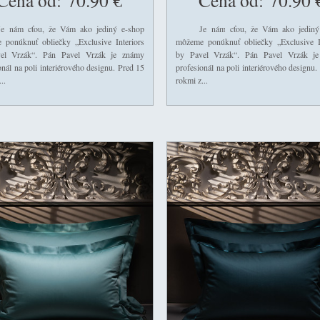
Cena od:
70.90 €
Cena od:
70.90 
m cťou, že Vám ako jediný e-shop
Je nám cťou, že Vám ako jediný 
 ponúknuť obliečky „Exclusive Interiors
môžeme ponúknuť obliečky „Exclusive In
el Vrzák“. Pán Pavel Vrzák je známy
by Pavel Vrzák“. Pán Pavel Vrzák j
onál na poli interiérového designu. Pred 15
profesionál na poli interiérového designu.
..
rokmi z...