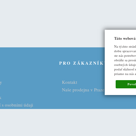
Táto webová
Na týchto strán
dobu spracovani
ste nás potrebo
obráťte sa pros
U
PRO ZÁKAZNÍKY
osobných údajo
podať sťažnosť 
priamo na nás 
y
Kontakt
Povol
Naše prodejna v Praze
k
 s osobními údaji
ny