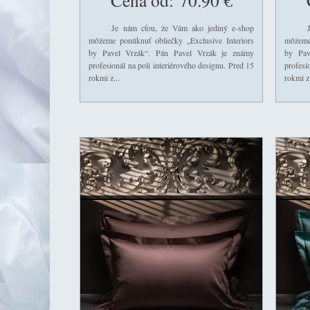
Cena od:
70.90 €
Je nám cťou, že Vám ako jediný e-shop
Je ná
môžeme ponúknuť obliečky „Exclusive Interiors
môžeme
by Pavel Vrzák“. Pán Pavel Vrzák je známy
by Pav
profesionál na poli interiérového designu. Pred 15
profesi
rokmi z...
rokmi z.