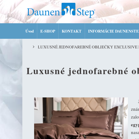
Úvod
E-SHOP
KONTAKT
INFORMÁCIE DAUNENSTE
LUXUSNÉ JEDNOFAREBNÉ OBLIEČKY EXCLUSIVE 
Luxusné jednofarebné ob
Je 
znám
zalo
egy
nas