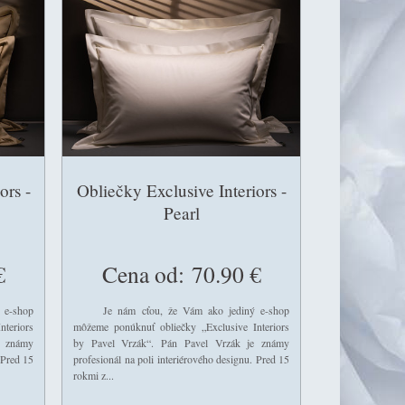
ors -
Obliečky Exclusive Interiors -
Pearl
€
Cena od:
70.90 €
e-shop
Je nám cťou, že Vám ako jediný e-shop
teriors
môžeme ponúknuť obliečky „Exclusive Interiors
e známy
by Pavel Vrzák“. Pán Pavel Vrzák je známy
 Pred 15
profesionál na poli interiérového designu. Pred 15
rokmi z...