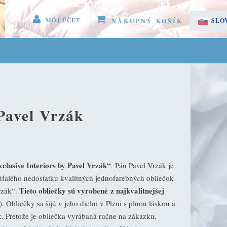
MÔJ ÚČET
SLO
NÁKUPNÝ KOŠÍK
 MENU 
ČES
GISTROVAŤ SA
LÁSIŤ SA
ÚČET
Pavel Vrzák
clusive Interiors by Pavel Vrzák“
. Pán Pavel Vrzák je
úfalého nedostatku kvalitných jednofarebných obliečok
Tieto obliečky sú vyrobené z najkvalitnejšej
rzák“.
. Obliečky sa šijú v jeho dielni v Plzni s plnou láskou a
. Pretože je obliečka vyrábaná ručne na zákazku,