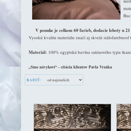
môž
mate
Buc
V ponuke je celkom 60 farieb, dodacie lehoty u 21 fa
Vysokú kvalitu materiálu značí aj skvelá stálofarebnosť
Materiál:
100% egyptská bavlna saténového typu tkaná z
„Sme návykoví“ - citácia klientov Pavla Vrzáka
RADIŤ: