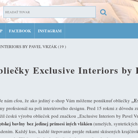
P
FACEBOOK
INSTAGRAM
ZARE
INTERIORS BY PAVEL VRZÁK
(19 )
PRIH
MÔJ 
liečky Exclusive Interiors by 
„Ex
nám cťou, že ako jediný e-shop Vám môžeme ponúknuť obliečky
y profesionál na poli interiérového designu. Pred 15 rokmi z dôvodu z
žil českú výrobu obliečok pod značkou „Exclusive Interiors by Pavel V
ptskej bavlny bez jedinej prímesi iných vlákien
(umelých, syntetických)
adením. Každý kus, každé štepovanie prejde rukami skúsených krajčírok