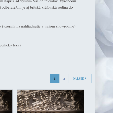
k napríklad vyšitím Vašich iniciálov. Výrobcom
j odberateľom je aj britská kráľovská rodina do
e
(vzorník na nahliadnutie v našom showroome).
cifický lesk)
1
2
ĎALŠIE