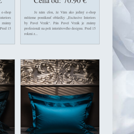
€
Cena od:
70.90 €
e-shop
Je nám cťou, že Vám ako jediný e-shop
teriors
môžeme ponúknuť obliečky „Exclusive Interiors
e známy
by Pavel Vrzák“. Pán Pavel Vrzák je známy
 Pred 15
profesionál na poli interiérového designu. Pred 15
rokmi z...