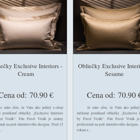
ečky Exclusive Interiors -
Obliečky Exclusive Interi
Cream
Sesame
Cena od:
70.90 €
Cena od:
70.90 
m cťou, že Vám ako jediný e-shop
Je nám cťou, že Vám ako jediný 
 ponúknuť obliečky „Exclusive Interiors
môžeme ponúknuť obliečky „Exclusive In
el Vrzák“. Pán Pavel Vrzák je známy
by Pavel Vrzák“. Pán Pavel Vrzák j
onál na poli interiérového designu. Pred 15
profesionál na poli interiérového designu.
..
rokmi z...