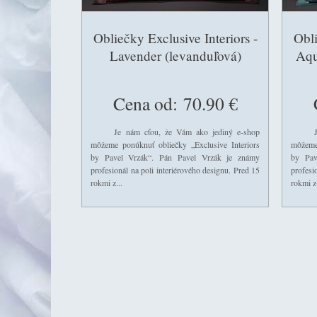
Obliečky Exclusive Interiors -
Obli
Lavender (levanduľová)
Aqu
Cena od:
70.90 €
Je nám cťou, že Vám ako jediný e-shop
Je ná
môžeme ponúknuť obliečky „Exclusive Interiors
môžeme
by Pavel Vrzák“. Pán Pavel Vrzák je známy
by Pav
profesionál na poli interiérového designu. Pred 15
profesi
rokmi z...
rokmi z.