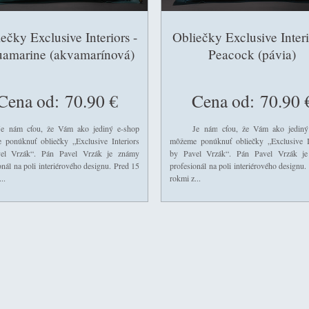
ečky Exclusive Interiors -
Obliečky Exclusive Interi
amarine (akvamarínová)
Peacock (pávia)
Cena od:
70.90 €
Cena od:
70.90 
m cťou, že Vám ako jediný e-shop
Je nám cťou, že Vám ako jediný 
 ponúknuť obliečky „Exclusive Interiors
môžeme ponúknuť obliečky „Exclusive In
el Vrzák“. Pán Pavel Vrzák je známy
by Pavel Vrzák“. Pán Pavel Vrzák j
onál na poli interiérového designu. Pred 15
profesionál na poli interiérového designu.
..
rokmi z...