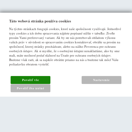
Táto webová stránka používa cookies
Na týchto stránkach fungujú cookies, ktoré naše spoločnosti využívajú. Jednotlivé
typy cookies a ich dobu spracovania nájdete popísané nižšie v tabuľke. Zvoľte
prosím Vami preferovaný variant. Ak by ste nás potrebovali ohľadom výkonu
vašich práv v súvislosti so spracovaním cookies kontaktovať, obráťte sa prosím na
spoločnosť, ktorej stránky prechádzate, alebo na nášho Poverenca pre ochranu
osobných údajov. Ak si myslíte, že s osobnými údajmi nenakladáme, ako by sme
VŠE O NÁKUPU
mali, máte možnosť podať sťažnosť na Úrade pre ochranu osobných údajov.
Budeme však radi, ak sa najskôr obrátite priamo na nás a budeme tak môcť Vašu
požiadavku obratom vyriešiť.
Obchodné podmienky
Ako nakupovat
Povoliť vše
Nastavenie
Reklamacny poriadok
Povoliť iba nutné
Zásady pro nakládání s osobními údaji
PRO ZÁKAZNÍKY
Kontakt