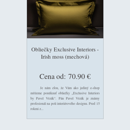
Obliečky Exclusive Interiors -
Irish moss (mechová)
Cena od:
70.90 €
Je nám cťou, že Vám ako jediný e-shop
môžeme ponúknuť obliečky „Exclusive Interiors
by Pavel Vrzák“. Pán Pavel Vrzák je známy
profesionál na poli interiérového designu. Pred 15
rokmi z...