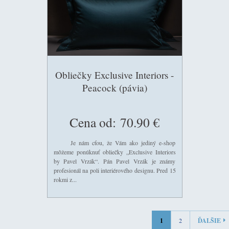
Obliečky Exclusive Interiors -
Peacock (pávia)
Cena od:
70.90 €
Je nám cťou, že Vám ako jediný e-shop
môžeme ponúknuť obliečky „Exclusive Interiors
by Pavel Vrzák“. Pán Pavel Vrzák je známy
profesionál na poli interiérového designu. Pred 15
rokmi z...
1
2
ĎALŠIE