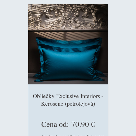
Obliečky Exclusive Interiors -
Kerosene (petrolejová)
Cena od:
70.90 €
Je nám cťou, že Vám ako jediný e-shop