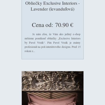
Obliečky Exclusive Interiors -
Lavender (levanduľová)
Cena od:
70.90 €
Je nám cťou, že Vám ako jediný e-shop
môžeme ponúknuť obliečky „Exclusive Interiors
by Pavel Vrzák“. Pán Pavel Vrzák je známy
profesionál na poli interiérového designu. Pred 15
rokmi z...