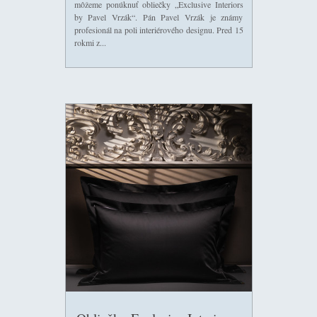
môžeme ponúknuť obliečky „Exclusive Interiors
by Pavel Vrzák“. Pán Pavel Vrzák je známy
profesionál na poli interiérového designu. Pred 15
rokmi z...