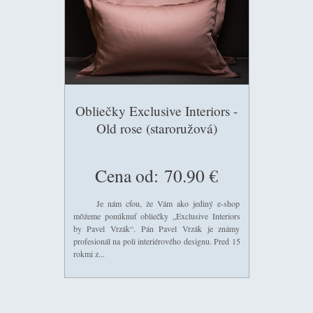
Obliečky Exclusive Interiors -
Old rose (staroružová)
Cena od:
70.90 €
Je nám cťou, že Vám ako jediný e-shop
môžeme ponúknuť obliečky „Exclusive Interiors
by Pavel Vrzák“. Pán Pavel Vrzák je známy
profesionál na poli interiérového designu. Pred 15
rokmi z...