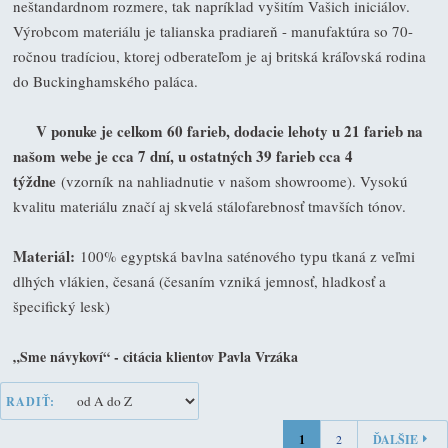
neštandardnom rozmere, tak napríklad vyšitím Vašich iniciálov.
Výrobcom materiálu je talianska pradiareň - manufaktúra so 70-
ročnou tradíciou, ktorej odberateľom je aj britská kráľovská rodina
do Buckinghamského paláca.
V ponuke je celkom 60 farieb, dodacie lehoty u 21 farieb na
našom webe je cca 7 dní, u ostatných 39 farieb cca 4
týždne
(vzorník na nahliadnutie v našom showroome). Vysokú
kvalitu materiálu značí aj skvelá stálofarebnosť tmavších tónov.
Materiál:
100% egyptská bavlna saténového typu tkaná z veľmi
dlhých vlákien, česaná (česaním vzniká jemnosť, hladkosť a
špecifický lesk)
„Sme návykoví“ - citácia klientov Pavla Vrzáka
RADIŤ:
1
2
ĎALŠIE