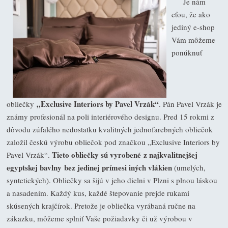
Je nám
cťou, že ako
jediný e-shop
Vám môžeme
ponúknuť
„Exclusive Interiors by Pavel Vrzák“
obliečky
. Pán Pavel Vrzák je
známy profesionál na poli interiérového designu. Pred 15 rokmi z
dôvodu zúfalého nedostatku kvalitných jednofarebných obliečok
založil českú výrobu obliečok pod značkou „Exclusive Interiors by
Tieto obliečky sú vyrobené z najkvalitnejšej
Pavel Vrzák“.
egyptskej bavlny bez jedinej prímesi iných vlákien
(umelých,
syntetických). Obliečky sa šijú v jeho dielni v Plzni s plnou láskou
a nasadením. Každý kus, každé štepovanie prejde rukami
skúsených krajčírok. Pretože je obliečka vyrábaná ručne na
zákazku, môžeme splniť Vaše požiadavky či už výrobou v