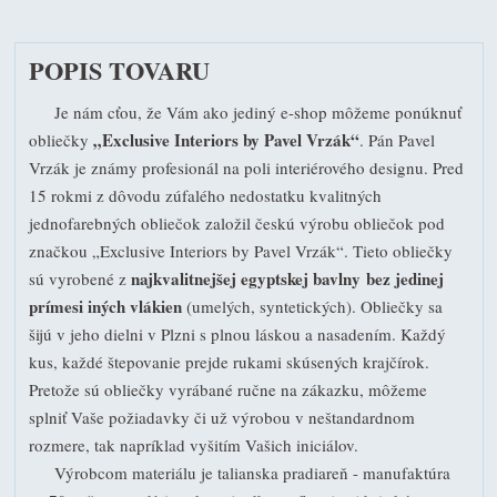
POPIS TOVARU
Je nám cťou, že Vám ako jediný e-shop môžeme ponúknuť
„Exclusive Interiors by Pavel Vrzák“
obliečky
. Pán Pavel
Vrzák je známy profesionál na poli interiérového designu. Pred
15 rokmi z dôvodu zúfalého nedostatku kvalitných
jednofarebných obliečok založil českú výrobu obliečok pod
značkou „Exclusive Interiors by Pavel Vrzák“. Tieto obliečky
najkvalitnejšej egyptskej bavlny bez jedinej
sú vyrobené z
prímesi iných vlákien
(umelých, syntetických). Obliečky sa
šijú v jeho dielni v Plzni s plnou láskou a nasadením. Každý
kus, každé štepovanie prejde rukami skúsených krajčírok.
Pretože sú obliečky vyrábané ručne na zákazku, môžeme
splniť Vaše požiadavky či už výrobou v neštandardnom
rozmere, tak napríklad vyšitím Vašich iniciálov.
Výrobcom materiálu je talianska pradiareň - manufaktúra