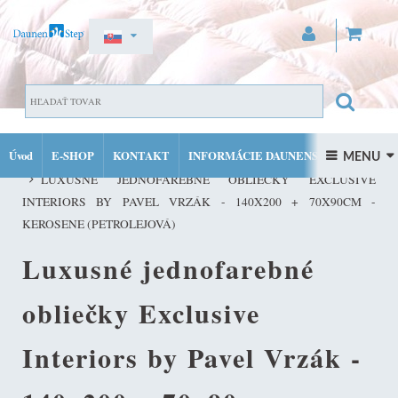
ZAREGISTROVAŤ SA
PRIHLÁSIŤ SA
Úvod
E-SHOP
KONTAKT
INFORMÁCIE DAUNENSTEP
LUXUSNÉ JEDNOFAREBNÉ OBLIEČKY EXCLUSIVE INTERIORS BY
 MENU 
MÔJ ÚČET
LUXUSNÉ JEDNOFAREBNÉ OBLIEČKY EXCLUSIVE
FACEBOOK
INSTAGRAM
INTERIORS BY PAVEL VRZÁK - 140X200 + 70X90CM -
KEROSENE (PETROLEJOVÁ)
Luxusné jednofarebné
obliečky Exclusive
Interiors by Pavel Vrzák -