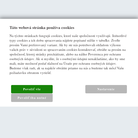
Táto webová stránka používa cookies
Na týchto stránkach fungujú cookies, ktoré naše spoločnosti využívajú. Jednotlivé
typy cookies a ich dobu spracovania nájdete popísané nižšie v tabuľke. Zvoľte
prosím Vami preferovaný variant. Ak by ste nás potrebovali ohľadom výkonu
vašich práv v súvislosti so spracovaním cookies kontaktovať, obráťte sa prosím na
spoločnosť, ktorej stránky prechádzate, alebo na nášho Poverenca pre ochranu
osobných údajov. Ak si myslíte, že s osobnými údajmi nenakladáme, ako by sme
VŠE O NÁKUPU
mali, máte možnosť podať sťažnosť na Úrade pre ochranu osobných údajov.
Budeme však radi, ak sa najskôr obrátite priamo na nás a budeme tak môcť Vašu
požiadavku obratom vyriešiť.
Obchodné podmienky
Ako nakupovat
Povoliť vše
Nastavenie
Reklamacny poriadok
Povoliť iba nutné
Zásady pro nakládání s osobními údaji
PRO ZÁKAZNÍKY