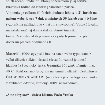
so 70-ročnou tradíciou, ktorej odberateľom je aj britská
kráľovská rodina do Buckinghamského paláca.
celkom 60 farieb, dodacie lehoty u 21 farieb na
V ponuke je
našom webe je cca 7 dní, u ostatných 39 farieb cca 4 týždne
(vzorník na nahliadnutie v našom showroome). Vysokú kvalitu
materiálu značí aj skvelá stálofarebnosť tmavších
tónov. Zrážanlivosť štepovania či vyšitých písmen je pri
dodržaní pracích podmienok 0.
Materiál:
100% egyptská bavlna saténového typu tkaná z
veľmi dlhých vlákien, česaná (česaním vzniká jemnosť,
Gramáž:
Pranie:
hladkosť a špecifický lesk),
350g/m²,
max
Sušička:
Certifikácia:
40°C,
áno (program na jemnú bielizeň),
ÖKO-TEX® - STANDART (najdôležitejšia ekologická známka
v textilnom odvetví, zaručuje 100% nezávadnosť)
„Sme návykoví“ - citácia klientov Pavla Vrzáka