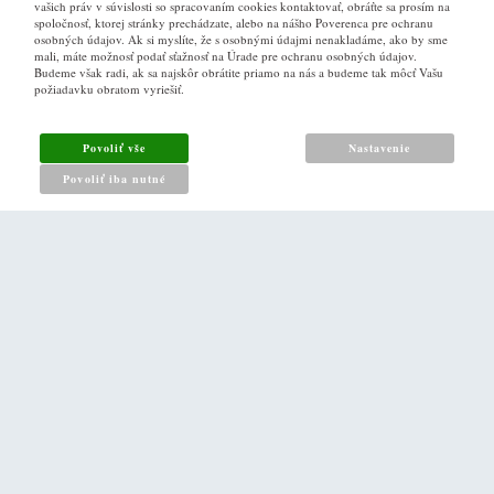
vašich práv v súvislosti so spracovaním cookies kontaktovať, obráťte sa prosím na
spoločnosť, ktorej stránky prechádzate, alebo na nášho Poverenca pre ochranu
osobných údajov. Ak si myslíte, že s osobnými údajmi nenakladáme, ako by sme
VŠE O NÁKUPU
mali, máte možnosť podať sťažnosť na Úrade pre ochranu osobných údajov.
Budeme však radi, ak sa najskôr obrátite priamo na nás a budeme tak môcť Vašu
požiadavku obratom vyriešiť.
Obchodné podmienky
Ako nakupovat
Povoliť vše
Nastavenie
Reklamacny poriadok
Povoliť iba nutné
Zásady pro nakládání s osobními údaji
PRO ZÁKAZNÍKY
Kontakt
Naše prodejna v Praze
DALŠÍ ODKAZY