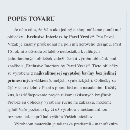
POPIS TOVARU
Je nám cťou, že Vám ako jediný e-shop môžeme ponúknuť
„Exclusive Interiors by Pavel Vrzák“
obliečky
. Pán Pavel
Vrzák je známy profesionál na poli interiérového designu. Pred
15 rokmi z dôvodu zúfalého nedostatku kvalitných
jednofarebných obliečok založil českú výrobu obliečok pod
značkou „Exclusive Interiors by Pavel Vrzák“. Tieto obliečky
najkvalitnejšej egyptskej bavlny bez jedinej
sú vyrobené z
prímesi iných vlákien
(umelých, syntetických). Obliečky sa
šijú v jeho dielni v Plzni s plnou láskou a nasadením. Každý
kus, každé štepovanie prejde rukami skúsených krajčírok.
Pretože sú obliečky vyrábané ručne na zákazku, môžeme
splniť Vaše požiadavky či už výrobou v neštandardnom
rozmere, tak napríklad vyšitím Vašich iniciálov.
Výrobcom materiálu je talianska pradiareň - manufaktúra