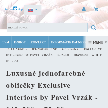
ZAREGISTROVAŤ SA
PRIHLÁSIŤ SA
Úvod
E-SHOP
KONTAKT
INFORMÁCIE DAUNENSTEP
LUXUSNÉ JEDNOFAREBNÉ OBLIEČKY EXCLUSIVE INTERIORS BY
 MENU 
MÔJ ÚČET
LUXUSNÉ JEDNOFAREBNÉ OBLIEČKY EXCLUSIVE
FACEBOOK
INSTAGRAM
INTERIORS BY PAVEL VRZÁK - 140X200 + 70X90CM - WHITE
(BIELA)
Luxusné jednofarebné
obliečky Exclusive
Interiors by Pavel Vrzák -