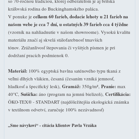
so 70-ročnou tradíciou, ktorej odberateľom je aj britská
kráľovská rodina do Buckinghamského paláca.
celkom 60 farieb, dodacie lehoty u 21 farieb na
V ponuke je
našom webe je cca 7 dní, u ostatných 39 farieb cca 4 týždne
(vzorník na nahliadnutie v našom showroome). Vysokú kvalitu
materiálu značí aj skvelá stálofarebnosť tmavších
tónov. Zrážanlivosť štepovania či vyšitých písmen je pri
dodržaní pracích podmienok 0.
Materiál:
100% egyptská bavlna saténového typu tkaná z
veľmi dlhých vlákien, česaná (česaním vzniká jemnosť,
Gramáž:
Pranie:
hladkosť a špecifický lesk),
350g/m²,
max
Sušička:
Certifikácia:
40°C,
áno (program na jemnú bielizeň),
ÖKO-TEX® - STANDART (najdôležitejšia ekologická známka
v textilnom odvetví, zaručuje 100% nezávadnosť)
„Sme návykoví“ - citácia klientov Pavla Vrzáka