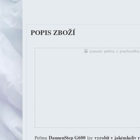
POPIS ZBOŽÍ
DaunenStep G600
vyrobit v jakémkoliv 
Peřinu
lze