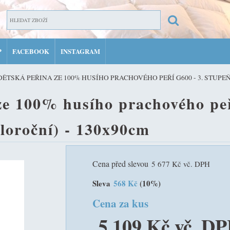
P
FACEBOOK
INSTAGRAM
ZAR
ĚTSKÁ PEŘINA ZE 100% HUSÍHO PRACHOVÉHO PEŘÍ G600 - 3. STUPEŇ
PŘIH
ze 100% husího prachového peř
MŮJ 
eloroční) - 130x90cm
Cena před slevou
5 677 Kč vč. DPH
Sleva
568 Kč
(10%)
Cena za kus
5 109 Kč vč. D