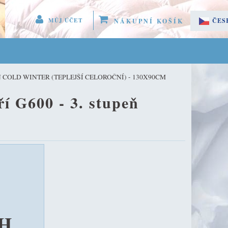
MŮJ ÚČET
ČES
NÁKUPNÍ KOŠÍK
 MENU 
SLO
EGISTROVAT SE
 COLD WINTER (TEPLEJŠÍ CELOROČNÍ) - 130X90CM
LÁSIT SE
í G600 - 3. stupeň
ÚČET
PH