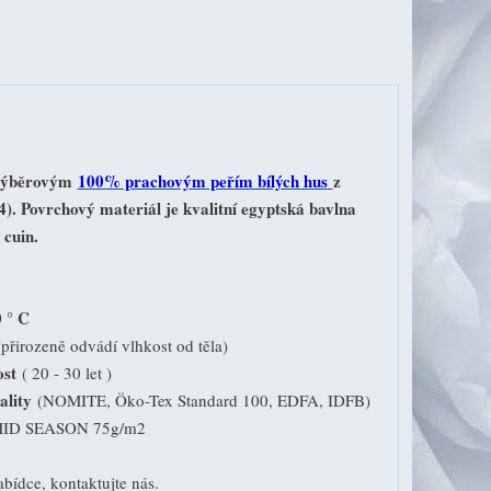
a výběrovým
100% prachovým peřím bílých hus
z
4). Povrchový materiál je kvalitní egyptská bavlna
 cuin.
 ° C
přirozeně odvádí vlhkost od těla)
ost
( 20 - 30 let )
vality
(NOMITE, Öko-Tex Standard 100, EDFA, IDFB)
 MID SEASON 75g/m2
bídce, kontaktujte nás.