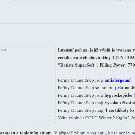
Luxusní peřina, jejíž výplň je tvořen
certifikovaných chovů třídy 1 (EN 1293
"Batiste SuperSoft".
Filling
Power
: 770
antialergenní
Peřiny DaunenStep jsou
prát na 40
Peřiny DaunenStep se mohou
hygroskopické
Peřiny DaunenStep jsou
(
vysokou životn
Peřiny DaunenStep mají
4 certifikáty k
Peřiny DaunenStep mají
Váha výplně : COLD Winter 210g/m2,
rozměru a teplotním stupni.
V případě zájmu o variantu, která není v na