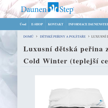
Úvod
E-SHOP
KONTAKT
INFORMACE DAUNENSTE
DOMŮ
DĚTSKÉ PEŘINY A POLŠTÁŘE
LUXUSNÍ D
Luxusní dětská peřina 
Cold Winter (teplejší c