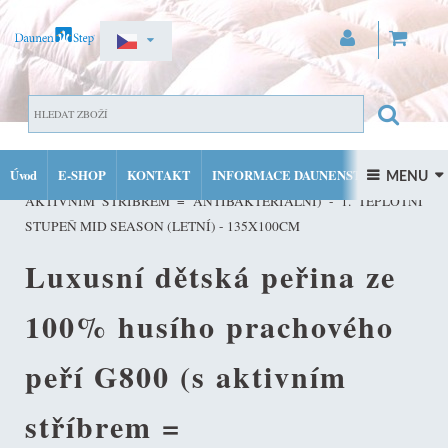
ZAREGISTROVAT SE
DOMŮ
DĚTSKÉ PEŘINY A POLŠTÁŘE
LUXUSNÍ
PŘIHLÁSIT SE
Úvod
E-SHOP
KONTAKT
INFORMACE DAUNENSTEP
DĚTSKÁ PEŘINA ZE 100% HUSÍHO PRACHOVÉHO PEŘÍ G800 (S
 MENU 
MŮJ ÚČET
AKTIVNÍM STŘÍBREM = ANTIBAKTERIÁLNÍ) - 1. TEPLOTNÍ
FACEBOOK
INSTAGRAM
STUPEŇ MID SEASON (LETNÍ) - 135X100CM
Luxusní dětská peřina ze
100% husího prachového
peří G800 (s aktivním
stříbrem =