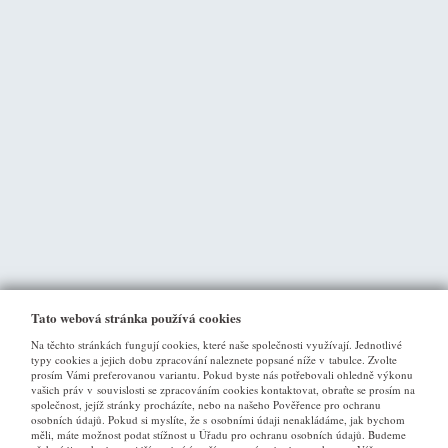
Tato webová stránka používá cookies
Na těchto stránkách fungují cookies, které naše společnosti využívají. Jednotlivé
typy cookies a jejich dobu zpracování naleznete popsané níže v tabulce. Zvolte
prosím Vámi preferovanou variantu. Pokud byste nás potřebovali ohledně výkonu
vašich práv v souvislosti se zpracováním cookies kontaktovat, obraťte se prosím na
společnost, jejíž stránky procházíte, nebo na našeho Pověřence pro ochranu
osobních údajů. Pokud si myslíte, že s osobními údaji nenakládáme, jak bychom
VŠE O NÁKUPU
měli, máte možnost podat stížnost u Úřadu pro ochranu osobních údajů. Budeme