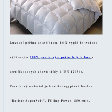
Luxusní peřina se stříbrem, jejíž výplň je tvořena
výběrovým
100% prachovým peřím bílých hus
z
certifikovaných chovů třídy 1 (EN 12934).
Povrchový materiál je kvalitní egyptská bavlna
"Batiste SuperSoft".
Filling
Power
: 850 cuin.