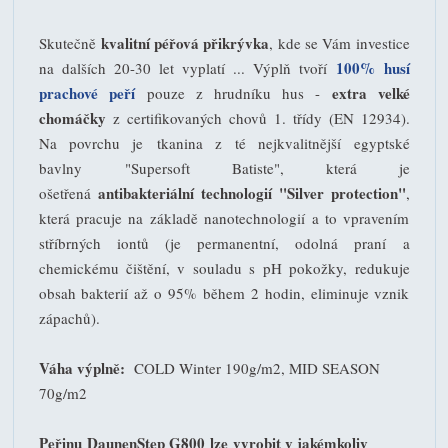
kvalitní péřová přikrývka
S
kutečně
, kde se Vám investice
100% husí
na dalších 20-30 let vyplatí ... Výplň tvoří
prachové peří
extra velké
pouze z hrudníku hus -
chomáčky
z certifikovaných chovů 1. třídy (EN 12934).
Na povrchu je tkanina z té nejkvalitnější egyptské
bavlny "Supersoft Batiste", která je
antibakteriální technologií "Silver protection"
ošetřená
,
která pracuje na základě nanotechnologií a to vpravením
stříbrných iontů (je permanentní, odolná praní a
chemickému čištění, v souladu s pH pokožky, redukuje
obsah bakterií až o 95% během 2 hodin, eliminuje vznik
zápachů).
Váha výplně:
COLD Winter 190g/m2, MID SEASON
70g/m2
Peřinu DaunenStep G800 lze vyrobit v jakémkoliv