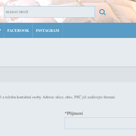
P
FACEBOOK
INSTAGRAM
ZAR
PŘIH
MŮJ 
a telefon kontaktní osoby. Adresu: ulice, obec, PSČ již zadávejte firemní.
*Příjmení