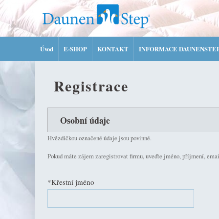
Úvod
E-SHOP
KONTAKT
INFORMACE DAUNENSTE
Registrace
Osobní údaje
Hvězdičkou označené údaje jsou povinné.
Pokud máte zájem zaregistrovat firmu, uveďte jméno, příjmení, email 
*Křestní jméno