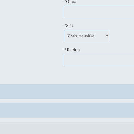
*Obec
*Stát
*Telefon