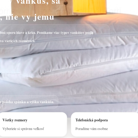
ový vankúš, sa
, nie vy jemu
ebnú oporu hlave a krku. Ponúkame viac typov vankúšov podľa
a vo všetkých rozmeroch.
e poloha spánku a výška vankúša.
Všetky rozmery
Telefonická podpora
Vyberiete si správnu veľkosť
Poradíme vám osobne