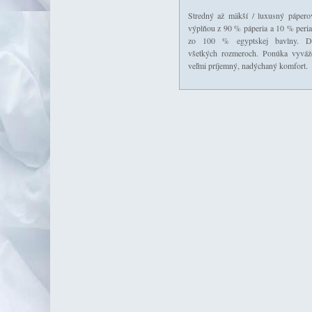
Stredný až mäkší / luxusný páper
výplňou z 90 % páperia a 10 % peri
zo 100 % egyptskej bavlny. D
všetkých rozmeroch. Ponúka vyváž
veľmi príjemný, nadýchaný komfort.