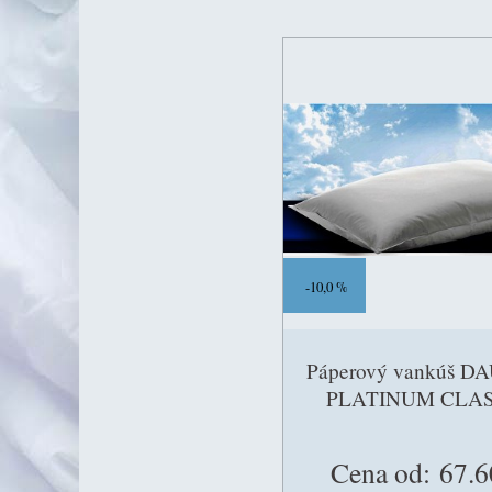
10,0 %
Páperový vankúš 
PLATINUM CLAS
Cena od:
67.6