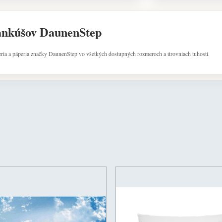
ankúšov DaunenStep
eria a páperia značky DaunenStep vo všetkých dostupných rozmeroch a úrovniach tuhosti.