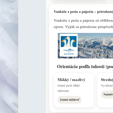
Vankúše z peria a páperia – prirodzen
Vankúše z peria a páperia sú obľúben
oporu. Výplň sa prirodzene prispôsob
Orientácia podľa tuhosti (poc
Mäkký / mazlivý
Stredn
Jemný pocit, ľahké
Vyvážený 
zaborenie.
Najuniv
Jemná mäkkosť