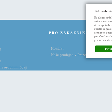
Táto webová
Na týchto strán
dobu spracovani
ste nás potrebo
obráťte sa pros
U
PRO ZÁKAZNÍKY
osobných údajo
podať sťažnosť 
priamo na nás 
y
Kontakt
Povol
Naše prodejna v Praze
k
 s osobními údaji
ny