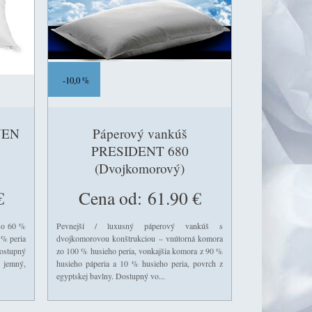
10,0 %
NEN
Páperový vankúš
PRESIDENT 680
(Dvojkomorový)
€
Cena od:
61.90 €
 so 60 %
Pevnejší / luxusný páperový vankúš s
 % peria
dvojkomorovou konštrukciou – vnútorná komora
Dostupný
zo 100 % husieho peria, vonkajšia komora z 90 %
jemný,
husieho páperia a 10 % husieho peria, povrch z
egyptskej bavlny. Dostupný vo...