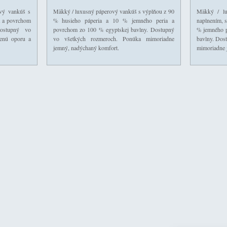
ový vankúš s
Mäkký / luxusný páperový vankúš s výplňou z 90
Mäkký / l
a a povrchom
% husieho páperia a 10 % jemného peria a
naplnením, s
ostupný vo
povrchom zo 100 % egyptskej bavlny. Dostupný
% jemného p
enú oporu a
vo všetkých rozmeroch. Ponúka mimoriadne
bavlny. Dos
jemný, nadýchaný komfort.
mimoriadne j