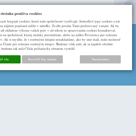
 stránka používa cookies
kach fungujú cookies, ktoré naše spoločnosti využívajú. Jednotlivé typy cookies a ich
a nájdete popísané nižšie v tabuľke. Zvoľte prosím Vami preferovaný variant. Ak by
vali ohľadom výkonu vašich práv v súvislosti so spracovaním cookies kontaktovať,
ím na spoločnosť, ktorej stránky prechádzate, alebo na nášho Poverenca pre ochranu
DALŠÍ ODKAZY
v. Ak si myslíte, že s osobnými údajmi nenakladáme, ako by sme mali, máte možnosť
na Úrade pre ochranu osobných údajov. Budeme však radi, ak sa najskôr obrátite
a budeme tak môcť Vašu požiadavku obratom vyriešiť.
O nás
iť vše
Povoliť iba nutné
Nastavenie
Napište nám
Cookies
|
Sunlight systems
-
tvorba e-shopů