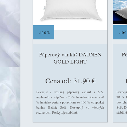
10,0 %
10,0
Páperový vankúš DAUNEN
P
GOLD LIGHT
Cena od:
31.90 €
Pevnejší / luxusný páperový vankúš s 65%
Pevnejš
naplnením s výplňou z 20 % husieho páperia a 80
20 % h
% husieho peria a povrchom zo 100 % egyptskej
povrch
bavlny Batiste Soft. Dostupný vo všetkých
Soft. D
rozmeroch. Poskytuje stabilnú...
stabilnú