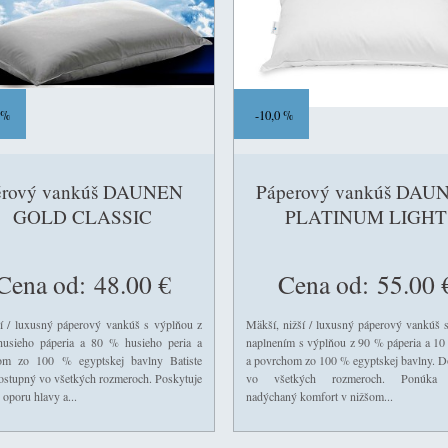
 %
10,0 %
érový vankúš DAUNEN
Páperový vankúš DAU
GOLD CLASSIC
PLATINUM LIGHT
Cena od:
48.00 €
Cena od:
55.00 
í / luxusný páperový vankúš s výplňou z
Mäkší, nižší / luxusný páperový vankúš
usieho páperia a 80 % husieho peria a
naplnením s výplňou z 90 % páperia a 10
om zo 100 % egyptskej bavlny Batiste
a povrchom zo 100 % egyptskej bavlny. 
ostupný vo všetkých rozmeroch. Poskytuje
vo všetkých rozmeroch. Ponúka 
 oporu hlavy a...
nadýchaný komfort v nižšom...