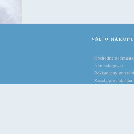
VŠE O NÁKUP
Obchodné podmienk
Ako nakupovat
Reklamacny poriado
Zásady pro nakládání
LUXURY Interior 24 s.r.o., Barrandova 1920/7, 143 00 Praha 4 - Modřa
Luxusné paplóny
Paplóny z kačacieho páperia
Vankúše z peria a páperia