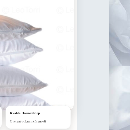
Kvalita DaunenStep
Overené rokmi skúseností