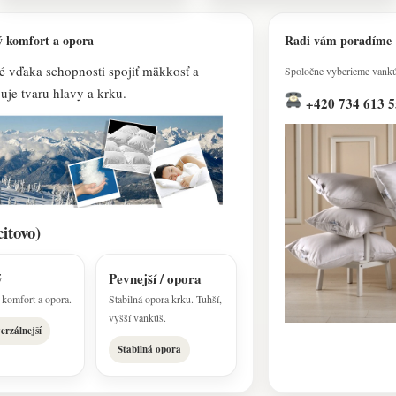
ý komfort a opora
Radi vám po​radíme
é vďaka schopnosti spojiť mäkkosť a
Spoločne vyberieme vankúš
uje tvaru hlavy a krku.
+420 734 613 5
itovo)
ý
Pevnejší / opora
komfort a opora.
Stabilná opora krku. Tuhší,
vyšší vankúš.
erzálnejší
Stabilná opora