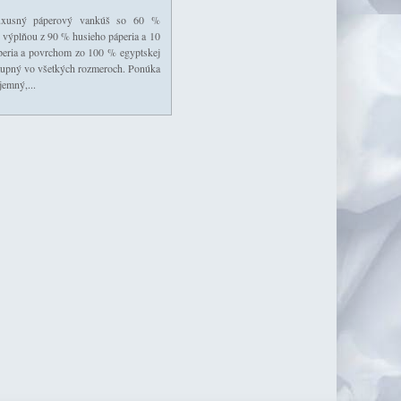
uxusný páperový vankúš so 60 %
 výplňou z 90 % husieho páperia a 10
eria a povrchom zo 100 % egyptskej
tupný vo všetkých rozmeroch. Ponúka
emný,...