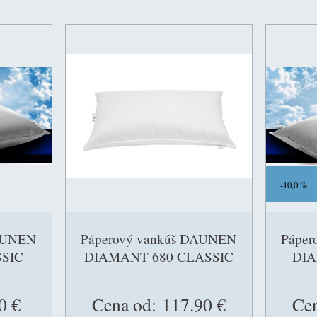
10,0 %
DAUNEN
Páperový vankúš DAUNEN
Páper
SIC
DIAMANT 680 CLASSIC
DIA
0 €
Cena od:
117.90 €
Cen