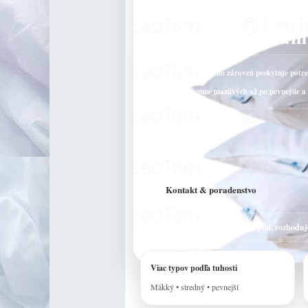
Páperový a pér
prispôsobí vám
Páperie je mäkké, no zároveň poskytuje potr
tuhosti, od jemne mazlivých až po pevnejšie 
Kontakt & poradenstvo
Ak váhate medzi dvoma typmi, rozhoduj
Viac typov podľa tuhosti
Mäkký • stredný • pevnejší