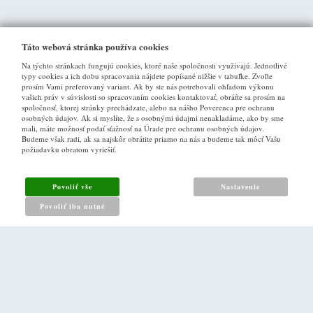
Táto webová stránka používa cookies
Na týchto stránkach fungujú cookies, ktoré naše spoločnosti využívajú. Jednotlivé
typy cookies a ich dobu spracovania nájdete popísané nižšie v tabuľke. Zvoľte
prosím Vami preferovaný variant. Ak by ste nás potrebovali ohľadom výkonu
vašich práv v súvislosti so spracovaním cookies kontaktovať, obráťte sa prosím na
spoločnosť, ktorej stránky prechádzate, alebo na nášho Poverenca pre ochranu
osobných údajov. Ak si myslíte, že s osobnými údajmi nenakladáme, ako by sme
VŠE O NÁKUPU
mali, máte možnosť podať sťažnosť na Úrade pre ochranu osobných údajov.
Budeme však radi, ak sa najskôr obrátite priamo na nás a budeme tak môcť Vašu
požiadavku obratom vyriešiť.
Obchodné podmienky
Ako nakupovat
Povoliť vše
Nastavenie
Reklamacny poriadok
Povoliť iba nutné
Zásady pro nakládání s osobními údaji
PRO ZÁKAZNÍKY
Kontakt