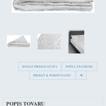
DOTAZ PREDAVAČOVI
POŠLI ZNÁMEMU
PRIDAŤ K POROVNANIU
POPIS TOVARU