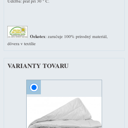
Údržba: prať pri 30 ° C.
Oekotex
: zaručuje 100% prírodný materiál,
dôvera v textílie
VARIANTY TOVARU