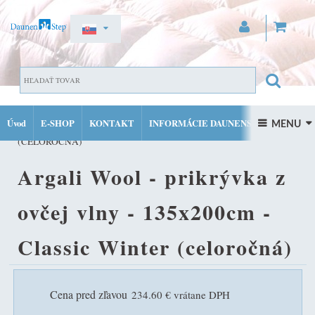
ZAREGISTROVAŤ SA
OSTATNÉ PRODUKTY DAUNENSTEP
ARGALI WOOL -
PRIHLÁSIŤ SA
Úvod
E-SHOP
KONTAKT
INFORMÁCIE DAUNENSTEP
PRIKRÝVKA Z OVČEJ VLNY - 135X200CM - CLASSIC WINTER
 MENU 
MÔJ ÚČET
(CELOROČNÁ)
FACEBOOK
INSTAGRAM
Argali Wool - prikrývka z
ovčej vlny - 135x200cm -
Classic Winter (celoročná)
Cena pred zľavou
234.60 € vrátane DPH