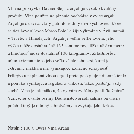
Vlnená prikrývka DaunenStep 'z argali je vysoko kvalitný
produkt. Vlna použitá na plnenie pochádza z oviec argali.
Argali je cicavec, ktorý patrí do rodiny divokých oviec, ktoré
sa tiež hovorí "ovce Marco Polo" a žije výhradne v Ázii, najmä
v Tibete, v Himalájach. Argali je veľmi veľké zviera, jeho
výška môže dosiahnuť až 135 centimetrov, dĺžka až dva metre
a hmotnosť môže dosiahnuť 100 kilogramov. Zvláštnosťou
tohto zvieraťa nie je jeho veľkosť, ale jeho srsť, ktorá je
extrémne mäkká a má vynikajúce izolačné schopnosť.
Prikrývka naplnená vlnou argali preto poskytuje príjemné teplo
a ponúka vynikajúcu reguláciu vlhkosti, takže posteľ je vždy
suchá. Vlna je tak mäkká, že vytvára zvláštny pocit "kašmíru".
Vznešenú kvalitu periny Daunenstep argali zahŕňa bavlnený
poťah, ktorý je odolný a hodvábny, a zvyšuje jeho krásu.
Náplň :
100% Ovčia Vlna Argali