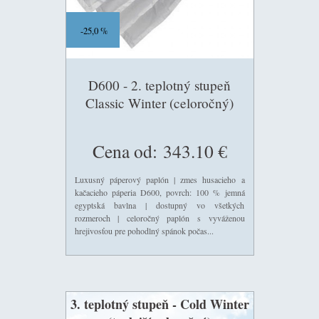
25,0 %
D600 - 2. teplotný stupeň
Classic Winter (celoročný)
Cena od:
343.10 €
Luxusný páperový paplón | zmes husacieho a
kačacieho páperia D600, povrch: 100 % jemná
egyptská bavlna | dostupný vo všetkých
rozmeroch | celoročný paplón s vyváženou
hrejivosťou pre pohodlný spánok počas...
3. teplotný stupeň - Cold Winter