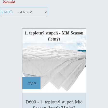
Kontakt
RADIŤ:
1. teplotný stupeň - Mid Season
(letný)
25,0 %
D600 - 1. teplotný stupeň Mid
Season (letný) 75g/m2