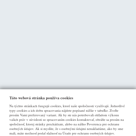
Táto webová stránka používa cookies
Na týchto stránkach fungujú cookies, ktoré naše spoločnosti využívajú. Jednotlivé
typy cookies a ich dobu spracovania nájdete popísané nižšie v tabuľke. Zvoľte
prosím Vami preferovaný variant. Ak by ste nás potrebovali ohľadom výkonu
vašich práv v súvislosti so spracovaním cookies kontaktovať, obráťte sa prosím na
spoločnosť, ktorej stránky prechádzate, alebo na nášho Poverenca pre ochranu
osobných údajov. Ak si myslíte, že s osobnými údajmi nenakladáme, ako by sme
VŠE O NÁKUPU
mali, máte možnosť podať sťažnosť na Úrade pre ochranu osobných údajov.