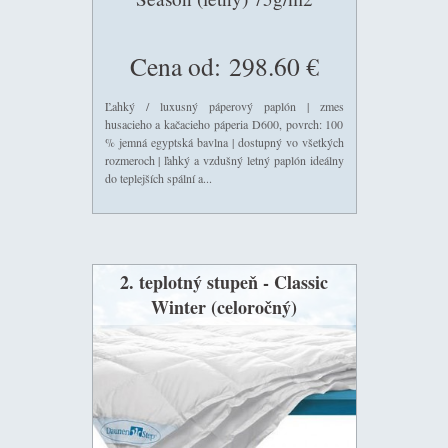
Cena od:
298.60 €
Ľahký / luxusný páperový paplón | zmes
husacieho a kačacieho páperia D600, povrch: 100
% jemná egyptská bavlna | dostupný vo všetkých
rozmeroch | ľahký a vzdušný letný paplón ideálny
do teplejších spální a...
2. teplotný stupeň - Classic
Winter (celoročný)