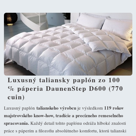
Luxusný taliansky paplón zo 100
% páperia DaunenStep D600 (770
cuin)
talianskeho výrobcu
119 rokov
Luxusný paplón
je výsledkom
majstrovského know-how, tradície a precízneho remeselného
spracovania.
Každý detail tohto paplónu odráža hlboké znalosti
práce s páperím a filozofiu absolútneho komfortu, ktorú talianski