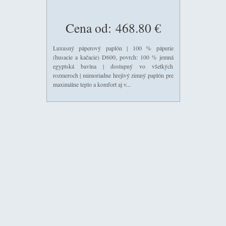
Cena od:
468.80 €
Luxusný páperový paplón | 100 % páperie
(husacie a kačacie) D600, povrch: 100 % jemná
egyptská bavlna | dostupný vo všetkých
rozmeroch | mimoriadne hrejivý zimný paplón pre
maximálne teplo a komfort aj v...