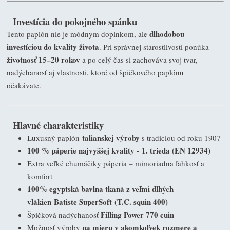
Investícia do pokojného spánku
dlhodobou
Tento paplón nie je módnym doplnkom, ale
investíciou do kvality života
. Pri správnej starostlivosti ponúka
životnosť 15–20 rokov
a po celý čas si zachováva svoj tvar,
nadýchanosť aj vlastnosti, ktoré od špičkového paplónu
očakávate.
Hlavné charakteristiky
talianskej výroby
Luxusný paplón
s tradíciou od roku 1907
100 % páperie najvyššej kvality -
1. trieda (EN 12934)
Extra veľké chumáčiky páperia – mimoriadna ľahkosť a
komfort
100% egyptská bavlna tkaná z veľmi dlhých
vlákien Batiste SuperSoft
(T.C. squin 400)
Filling Power 770 cuin
Špičková nadýchanosť
na mieru v akomkoľvek rozmere a
Možnosť výroby