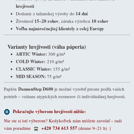
hrejivosti
14 dní
Dodanie z talianskej výroby do
15–20 rokov
10 rokov
Životnosť
, záruka výrobcu
Voľba najnáročnejšej klientely z celej Európy
Varianty hrejivosti (váha páperia)
ARTIC Winter:
300 g/m²
COLD Winter:
210 g/m²
CLASSIC Winter:
155 g/m²
MID SEASON:
75 g/m²
DaunenStep D600
Paplón
je možné vyrobiť presne podľa vašich
potrieb – vrátane atypických rozmerov či individuálnej hrejivosti.
Pokračujte výberom hrejivosti nižšie:
Nie ste si istí výberom? Kedykoľvek nám môžete zavolať – radi
+420 734 613 557
vám poradíme
(denne 9–21 h)
|