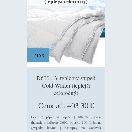
(teplejší celoročný)
25,0 %
D600 - 3. teplotný stupeň
Cold Winter (teplejší
celoročný)
Cena od:
403.30 €
Luxusný páperový paplón | 100 % páperie
(husacie a kačacie) D600, povrch: 100 % jemná
egyptská bavlna | dostupný vo všetkých