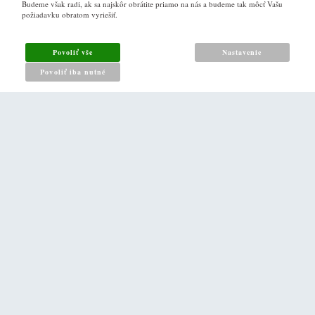
Budeme však radi, ak sa najskôr obrátite priamo na nás a budeme tak môcť Vašu
požiadavku obratom vyriešiť.
Obchodné podmienky
Ako nakupovat
Povoliť vše
Nastavenie
Reklamacny poriadok
Povoliť iba nutné
Zásady pro nakládání s osobními údaji
PRO ZÁKAZNÍKY
Kontakt
Naše prodejna v Praze
DALŠÍ ODKAZY
O nás
Napište nám