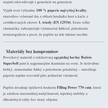
majstri odovzdávajú z generácie na generáciu.
100 % páperie najvyššej kvality
Výplň tvorí výhradne
,
starostlivo vyberané iba z oblasti hrudníka husí a kačic z
1. triedy (EN 12934)
certifikovaných chovov
. Extra veľké
chumáčiky zabezpečujú výnimočnú ľahkosť, prirodzenú
termoreguláciu a pocit, že paplón na tele takmer necítite.
Materiály bez kompromisov
egyptskej bavlny Batiste
Povrchový materiál z exkluzívnej
SuperSoft
patrí k najjemnejším tkaninám na svete. Je hodvábne
hebký, mimoriadne ľahký a prirodzene priedušný – umožňuje
páperiu naplno rozvinúť jeho jedinečné vlastnosti.
Filling Power 770 cuin
Paplón dosahuje špičkovú hodnotu
, ktorá
je zárukou maximálnej nadýchanosti, tepelnej stability a
dlhodobej kvality bez straty objemu.