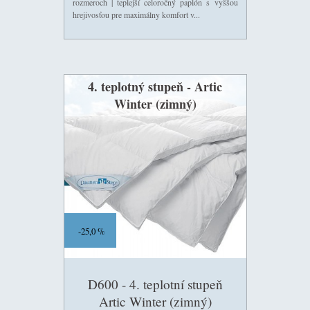
rozmeroch | teplejší celoročný paplón s vyššou
hrejivosťou pre maximálny komfort v...
4. teplotný stupeň - Artic
Winter (zimný)
25,0 %
D600 - 4. teplotní stupeň
Artic Winter (zimný)