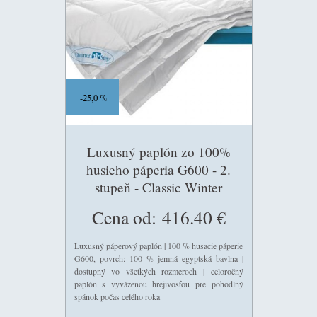
25,0 %
Luxusný paplón zo 100%
husieho páperia G600 - 2.
stupeň - Classic Winter
(celoročný)155g/m2
Cena od:
416.40 €
Luxusný páperový paplón | 100 % husacie páperie
G600, povrch: 100 % jemná egyptská bavlna |
dostupný vo všetkých rozmeroch | celoročný
paplón s vyváženou hrejivosťou pre pohodlný
spánok počas celého roka