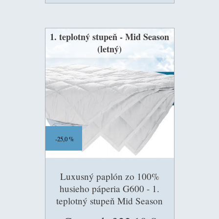
1. teplotný stupeň - Mid Season
(letný)
25,0 %
Luxusný paplón zo 100%
husieho páperia G600 - 1.
teplotný stupeň Mid Season
(letný) 75g/m2