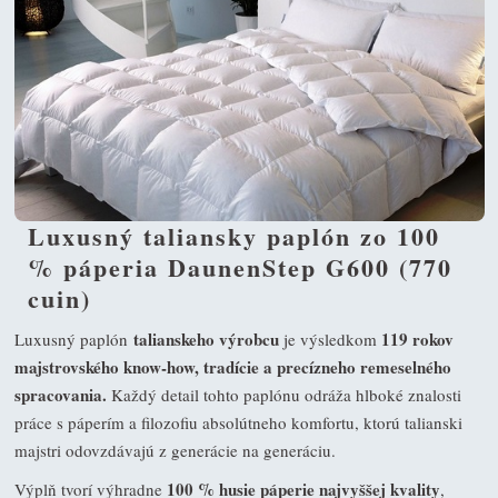
Luxusný taliansky paplón zo 100
% páperia DaunenStep G600 (770
cuin)
talianskeho výrobcu
119 rokov
Luxusný paplón
je výsledkom
majstrovského know-how, tradície a precízneho remeselného
spracovania.
Každý detail tohto paplónu odráža hlboké znalosti
práce s páperím a filozofiu absolútneho komfortu, ktorú talianski
majstri odovzdávajú z generácie na generáciu.
100 % husie páperie najvyššej kvality
Výplň tvorí výhradne
,