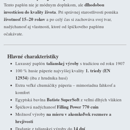
dlhodobou
Tento paplón nie je módnym doplnkom, ale
investíciou do kvality života
. Pri správnej starostlivosti ponúka
životnosť 15–20 rokov
a po celý čas si zachováva svoj tvar,
nadýchanosť aj vlastnosti, ktoré od špičkového paplónu
očakávate.
Hlavné charakteristiky
talianskej výroby
Luxusný paplón
s tradíciou od roku 1907
1. triedy (EN
100 % husie páperie najvyššej kvality
12934)
(iba z hrudníka husí)
Extra veľké chumáčiky páperia – mimoriadna ľahkosť a
komfort
Batiste SuperSoft
Egyptská bavlna
z veľmi dlhých vlákien
Filling Power 770 cuin
Špičková nadýchanosť
na mieru v akomkoľvek rozmere a
Možnosť výroby
hrejivosti
14 dní
Dodanie z talianskej výroby do