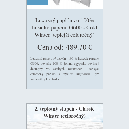
Luxusný paplón zo 100%
husieho páperia G600 - Cold
Winter (teplejší celoročný)
210g/m2
Cena od:
489.70 €
Luxusný páperový paplón | 100 % husacie páperie
G600, povrch: 100 % jemná egyptská bavlna |
dostupný vo všetkých rozmeroch | teplejší
celoročný paplón s vyššou hrejivosťou pre
maximálny komfort v...
2. teplotný stupeň - Classic
Winter (celoročný)