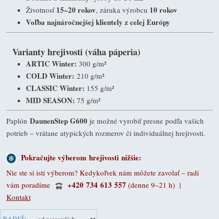
15–20 rokov
10 rokov
Životnosť
, záruka výrobcu
Voľba najnáročnejšej klientely z celej Európy
Varianty hrejivosti (váha páperia)
ARTIC Winter:
300 g/m²
COLD Winter:
210 g/m²
CLASSIC Winter:
155 g/m²
MID SEASON:
75 g/m²
DaunenStep G600
Paplón
je možné vyrobiť presne podľa vašich
potrieb – vrátane atypických rozmerov či individuálnej hrejivosti.
Pokračujte výberom
hrejivosti
nižšie:
Nie ste si istí výberom? Kedykoľvek nám môžete zavolať – radi
+420 734 613 557
vám poradíme
(denne 9–21 h)
|
Kontakt
RADIŤ: