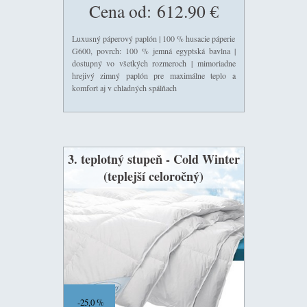
Cena od:
612.90 €
Luxusný páperový paplón | 100 % husacie páperie
G600, povrch: 100 % jemná egyptská bavlna |
dostupný vo všetkých rozmeroch | mimoriadne
hrejivý zimný paplón pre maximálne teplo a
komfort aj v chladných spálňach
3. teplotný stupeň - Cold Winter
(teplejší celoročný)
25,0 %