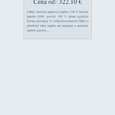
Cena od:
322.10 €
Ľahký / luxusný páperový paplón | 100 % husacie
páperie G600, povrch: 100 % jemná egyptská
bavlna | dostupný vo všetkých rozmeroch | ľahký a
priedušný letný paplón pre príjemný a nerušený
spánok aj počas...