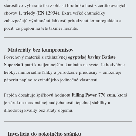
starostlivo vyberané iba z oblasti hrudníka husí z certifikovaných
1. triedy (EN 12934)
chovov
. Extra veľké chumáčiky
zabezpečujú výnimočnú ľahkosť, prirodzenú termoreguláciu a
pocit, že paplón na tele takmer necítite.
Materiály bez kompromisov
egyptskej bavlny Batiste
Povrchový materiál z exkluzívnej
SuperSoft
patrí k najjemnejším tkaninám na svete. Je hodvábne
hebký, mimoriadne ľahký a prirodzene priedušný – umožňuje
páperiu naplno rozvinúť jeho jedinečné vlastnosti.
Filling Power 770 cuin
Paplón dosahuje špičkovú hodnotu
, ktorá
je zárukou maximálnej nadýchanosti, tepelnej stability a
dlhodobej kvality bez straty objemu.
Investícia do pokojného spánku