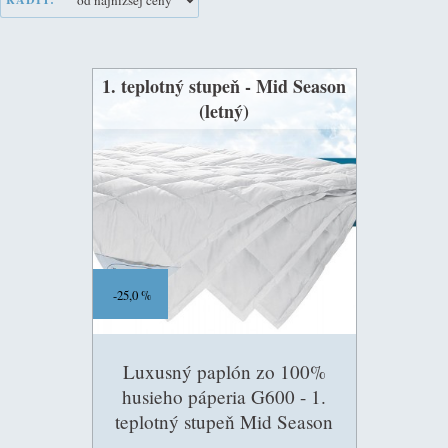
1. teplotný stupeň - Mid Season
(letný)
25,0 %
Luxusný paplón zo 100%
husieho páperia G600 - 1.
teplotný stupeň Mid Season
(letný) 75g/m2