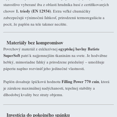
starostlivo vyberané iba z oblasti hrudníka husí z certifikovaných
1. triedy (EN 12934)
chovov
. Extra veľké chumáčiky
zabezpečujú výnimočnú ľahkosť, prirodzenú termoreguláciu a
pocit, že paplón na tele takmer necítite.
Materiály bez kompromisov
egyptskej bavlny Batiste
Povrchový materiál z exkluzívnej
SuperSoft
patrí k najjemnejším tkaninám na svete. Je hodvábne
hebký, mimoriadne ľahký a prirodzene priedušný – umožňuje
páperiu naplno rozvinúť jeho jedinečné vlastnosti.
Filling Power 770 cuin
Paplón dosahuje špičkovú hodnotu
, ktorá
je zárukou maximálnej nadýchanosti, tepelnej stability a
dlhodobej kvality bez straty objemu.
Investícia do pokojného spánku