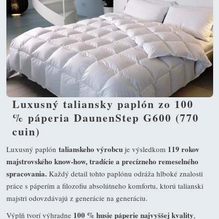
Luxusný taliansky paplón zo 100
% páperia DaunenStep G600 (770
cuin)
talianskeho výrobcu
119 rokov
Luxusný paplón
je výsledkom
majstrovského know-how, tradície a precízneho remeselného
spracovania.
Každý detail tohto paplónu odráža hlboké znalosti
práce s páperím a filozofiu absolútneho komfortu, ktorú talianski
majstri odovzdávajú z generácie na generáciu.
100 % husie páperie najvyššej kvality
Výplň tvorí výhradne
,