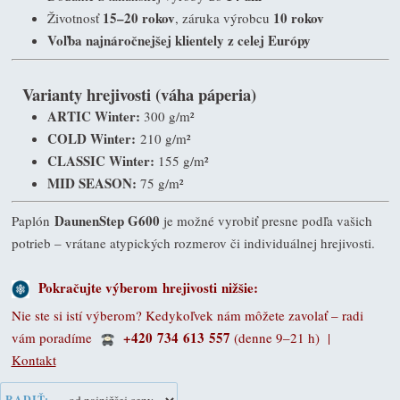
15–20 rokov
10 rokov
Životnosť
, záruka výrobcu
Voľba najnáročnejšej klientely z celej Európy
Varianty hrejivosti (váha páperia)
ARTIC Winter:
300 g/m²
COLD Winter:
210 g/m²
CLASSIC Winter:
155 g/m²
MID SEASON:
75 g/m²
DaunenStep G600
Paplón
je možné vyrobiť presne podľa vašich
potrieb – vrátane atypických rozmerov či individuálnej hrejivosti.
Pokračujte výberom
hrejivosti
nižšie:
Nie ste si istí výberom? Kedykoľvek nám môžete zavolať – radi
+420 734 613 557
vám poradíme
(denne 9–21 h)
|
Kontakt
RADIŤ: