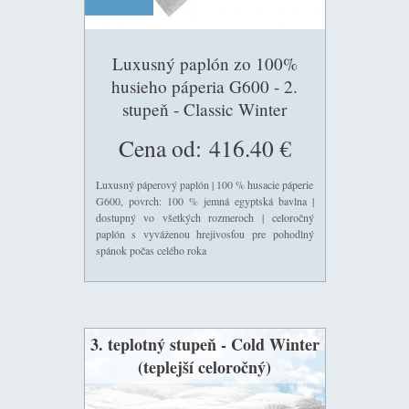
Luxusný paplón zo 100%
husieho páperia G600 - 2.
stupeň - Classic Winter
(celoročný)155g/m2
Cena od:
416.40 €
Luxusný páperový paplón | 100 % husacie páperie
G600, povrch: 100 % jemná egyptská bavlna |
dostupný vo všetkých rozmeroch | celoročný
paplón s vyváženou hrejivosťou pre pohodlný
spánok počas celého roka
3. teplotný stupeň - Cold Winter
(teplejší celoročný)