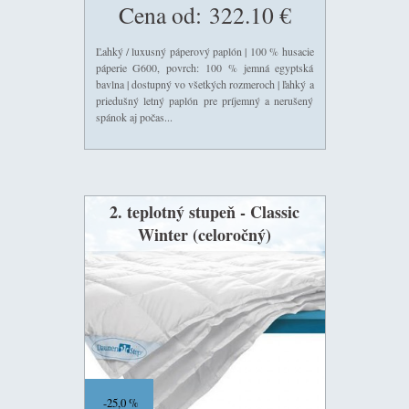
Cena od:
322.10 €
Ľahký / luxusný páperový paplón | 100 % husacie
páperie G600, povrch: 100 % jemná egyptská
bavlna | dostupný vo všetkých rozmeroch | ľahký a
priedušný letný paplón pre príjemný a nerušený
spánok aj počas...
2. teplotný stupeň - Classic
Winter (celoročný)
25,0 %