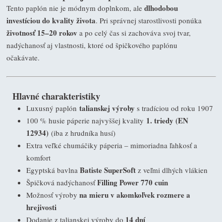
dlhodobou
Tento paplón nie je módnym doplnkom, ale
investíciou do kvality života
. Pri správnej starostlivosti ponúka
životnosť 15–20 rokov
a po celý čas si zachováva svoj tvar,
nadýchanosť aj vlastnosti, ktoré od špičkového paplónu
očakávate.
Hlavné charakteristiky
talianskej výroby
Luxusný paplón
s tradíciou od roku 1907
1. triedy (EN
100 % husie páperie najvyššej kvality
12934)
(iba z hrudníka husí)
Extra veľké chumáčiky páperia – mimoriadna ľahkosť a
komfort
Batiste SuperSoft
Egyptská bavlna
z veľmi dlhých vlákien
Filling Power 770 cuin
Špičková nadýchanosť
na mieru v akomkoľvek rozmere a
Možnosť výroby
hrejivosti
14 dní
Dodanie z talianskej výroby do