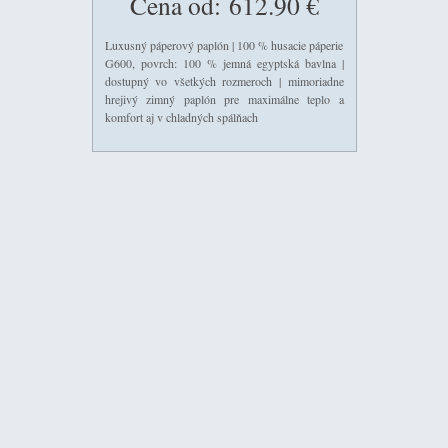
Cena od:
612.90 €
Luxusný páperový paplón | 100 % husacie páperie
G600, povrch: 100 % jemná egyptská bavlna |
dostupný vo všetkých rozmeroch | mimoriadne
hrejivý zimný paplón pre maximálne teplo a
komfort aj v chladných spálňach