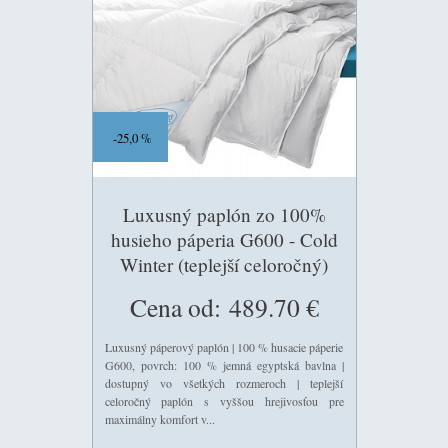
25,0 %
Luxusný paplón zo 100%
husieho páperia G600 - Cold
Winter (teplejší celoročný)
210g/m2
Cena od:
489.70 €
Luxusný páperový paplón | 100 % husacie páperie
G600, povrch: 100 % jemná egyptská bavlna |
dostupný vo všetkých rozmeroch | teplejší
celoročný paplón s vyššou hrejivosťou pre
maximálny komfort v...