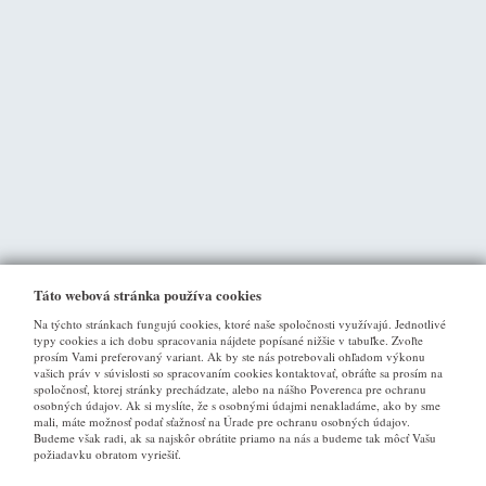
Táto webová stránka používa cookies
Na týchto stránkach fungujú cookies, ktoré naše spoločnosti využívajú. Jednotlivé
typy cookies a ich dobu spracovania nájdete popísané nižšie v tabuľke. Zvoľte
prosím Vami preferovaný variant. Ak by ste nás potrebovali ohľadom výkonu
vašich práv v súvislosti so spracovaním cookies kontaktovať, obráťte sa prosím na
spoločnosť, ktorej stránky prechádzate, alebo na nášho Poverenca pre ochranu
osobných údajov. Ak si myslíte, že s osobnými údajmi nenakladáme, ako by sme
VŠE O NÁKUPU
mali, máte možnosť podať sťažnosť na Úrade pre ochranu osobných údajov.
Budeme však radi, ak sa najskôr obrátite priamo na nás a budeme tak môcť Vašu
požiadavku obratom vyriešiť.
Obchodné podmienky