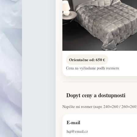
Orientačne od: 650 €
Cena na vyžiadanie podľa rozmeru
Dopyt ceny a dostupnosti
Napíšte mi rozmer (napr. 240×260 / 260×260),
E-mail
hqi@email.cz