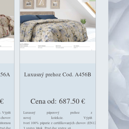
456A
Luxusný prehoz Cod. A456B
€
Cena od:
687.50 €
e. Výplň
Luxusný páperový prehoz z
 chovov
novej kolekcie. Výplň
u, ktorú tvoria
útornou
tvorí 100% páperie z certifikovaných chovov (EN12934). Je ušitý s uzavret
Prvé dve
3 vrstvy látok. Prvé dve vrstvy sú...