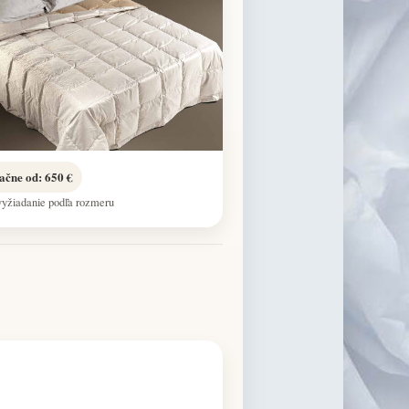
ačne od: 650 €
vyžiadanie podľa rozmeru