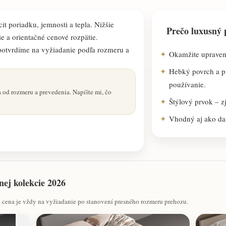
cit poriadku, jemnosti a tepla. Nižšie
Prečo luxusný 
ie a orientačné cenové rozpätie.
potvrdíme na vyžiadanie podľa rozmeru a
Okamžite upravené
Hebký povrch a p
používanie.
 od rozmeru a prevedenia. Napíšte mi, čo
Štýlový prvok – zj
Vhodný aj ako da
nej kolekcie 2026
 cena je vždy na vyžiadanie po stanovení presného rozmeru prehozu.