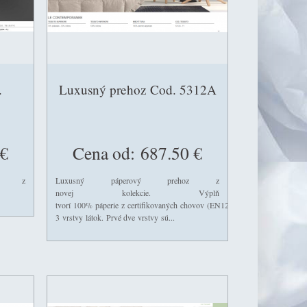
.
Luxusný prehoz Cod. 5312A
€
Cena od:
687.50 €
oz z
Luxusný páperový prehoz z
novej kolekcie. Výplň
tvorí 100% páperie z certifikovaných chovov (EN12934). Je ušitý s uzavret
3 vrstvy látok. Prvé dve vrstvy sú...