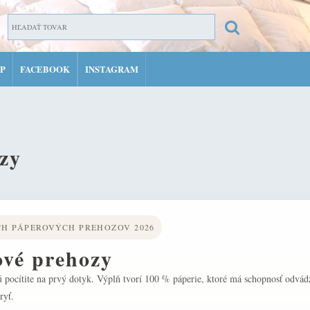
P
FACEBOOK
INSTAGRAM
ZARE
PRIH
MÔJ 
zy
H PÁPEROVÝCH PREHOZOV 2026
vé prehozy
 pocítite na prvý dotyk. Výplň tvorí 100 % páperie, ktoré má schopnosť odvádz
 spálni pokojný, luxusný výraz.
ryť.