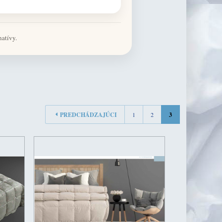
natívy.
PREDCHÁDZAJÚCI
1
2
3