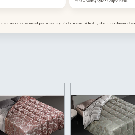
Praha – osobný výber a odporúčanie.
 variantov sa môže meniť počas sezóny. Rada overím aktuálny stav a navrhnem alter