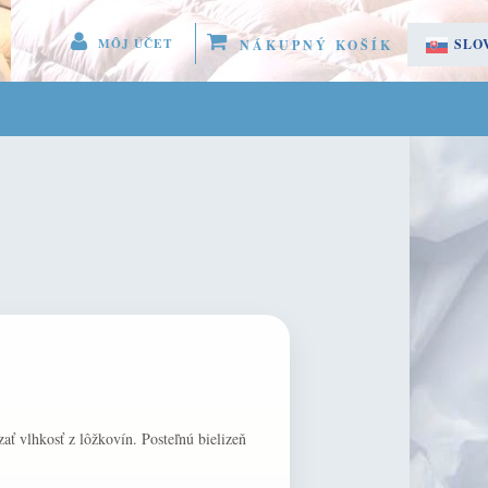
MÔJ ÚČET
SLO
NÁKUPNÝ KOŠÍK
 MENU 
ČES
GISTROVAŤ SA
LÁSIŤ SA
ÚČET
ať vlhkosť z lôžkovín. Posteľnú bielizeň