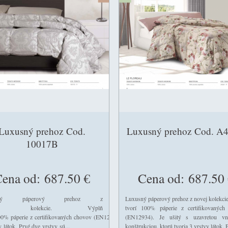
Luxusný prehoz Cod.
Luxusný prehoz Cod. A
10017B
ena od:
687.50 €
Cena od:
687.50 
usný páperový prehoz z
Luxusný páperový prehoz z novej kolekci
ej kolekcie. Výplň
tvorí 100% páperie z certifikovaných
s uzavretou vnútornou konštrukciou, ktorú tvoria
00% páperie z certifikovaných chovov (EN12934). Je ušitý s uzavretou vnútornou konštrukcio
(EN12934). Je ušitý s uzavretou vn
y látok. Prvé dve vrstvy sú...
konštrukciou, ktorú tvoria 3 vrstvy látok. 