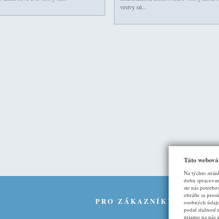
vrstvy sú...
Táto webová
Na týchto strán
dobu spracovani
ste nás potrebo
obráťte sa pros
U
PRO ZÁKAZNÍKY
osobných údajo
podať sťažnosť 
priamo na nás 