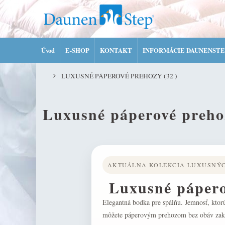
Úvod
E-SHOP
KONTAKT
INFORMÁCIE DAUNENSTE
LUXUSNÉ PÁPEROVÉ PREHOZY
(32 )
Luxusné páperové preho
AKTUÁLNA KOLEKCIA LUXUSNÝC
Luxusné pápero
Atmosféra 5★ hotela – u vás doma.
Elegantná bodka pre spálňu. Jemnosť, ktorú
Prehoz zjednotí lôžko počas sekundy a dodá
môžete páperovým prehozom bez obáv zak