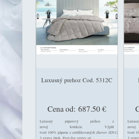
Luxusný prehoz Cod. 5312C
Cena od:
687.50 €
C
Luxusný páperový prehoz z
Lux
novej kolekcie. Výplň
nov
tvorí 100% páperie z certifikovaných chovov (EN12934). Je ušitý 
tvorí 1
3 vrstvy látok. Prvé dve vrstvy sú...
3 vrstv