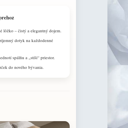
prehoz
 lôžko – čistý a elegantný dojem.
ríjemný dotyk na každodenné
ednotí spálňu a „stíši“ priestor.
rček do nového bývania.