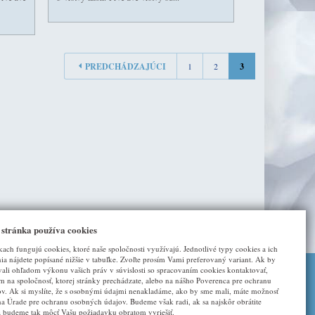
PREDCHÁDZAJÚCI
1
2
3
 stránka používa cookies
kach fungujú cookies, ktoré naše spoločnosti využívajú. Jednotlivé typy cookies a ich
a nájdete popísané nižšie v tabuľke. Zvoľte prosím Vami preferovaný variant. Ak by
vali ohľadom výkonu vašich práv v súvislosti so spracovaním cookies kontaktovať,
ím na spoločnosť, ktorej stránky prechádzate, alebo na nášho Poverenca pre ochranu
DALŠÍ ODKAZY
v. Ak si myslíte, že s osobnými údajmi nenakladáme, ako by sme mali, máte možnosť
na Úrade pre ochranu osobných údajov. Budeme však radi, ak sa najskôr obrátite
a budeme tak môcť Vašu požiadavku obratom vyriešiť.