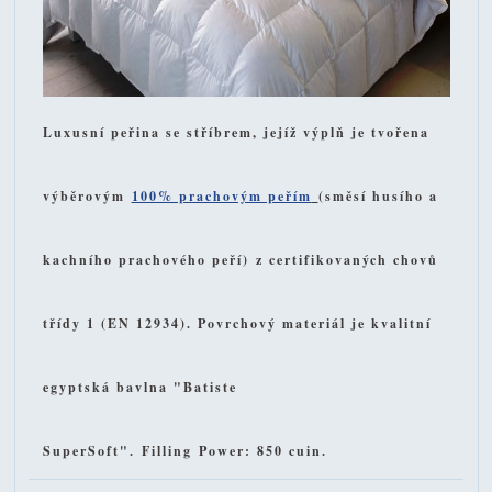
Luxusní peřina se stříbrem, jejíž výplň je tvořena
výběrovým
100% prachovým peřím
(směsí husího a
kachního prachového peří)
z certifikovaných chovů
třídy 1 (EN 12934). Povrchový materiál je kvalitní
egyptská bavlna "Batiste
SuperSoft".
Filling
Power
: 850 cuin.