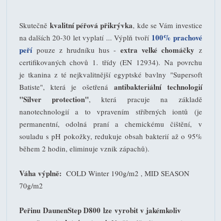
kvalitní péřová přikrývka
S
kutečně
, kde se Vám investice
100% prachové
na dalších 20-30 let vyplatí ... Výplň tvoří
peří
extra velké chomáčky
pouze z hrudníku hus -
z
certifikovaných chovů 1. třídy (EN 12934). Na povrchu
je tkanina z té nejkvalitnější egyptské bavlny "Supersoft
antibakteriální technologií
Batiste", která je ošetřená
"Silver protection"
, která pracuje na základě
nanotechnologií a to vpravením stříbrných iontů (je
permanentní, odolná praní a chemickému čištění, v
souladu s pH pokožky, redukuje obsah bakterií až o 95%
během 2 hodin, eliminuje vznik zápachů).
Váha výplně:
COLD Winter 190g/m2 , MID SEASON
70g/m2
Peřinu DaunenStep D800 lze vyrobit v jakémkoliv