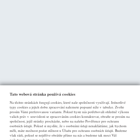
Tato webová stránka používá cookies
Na těchto stránkách fungují cookies, které naše společnosti využívají. Jednotlivé
typy cookies a jejich dobu zpracování naleznete popsané níže v tabulce. Zvolte
prosím Vámi preferovanou variantu. Pokud byste nás potřebovali ohledně výkonu
vašich práv v souvislosti se zpracováním cookies kontaktovat, obraťte se prosím na
společnost, jejíž stránky procházíte, nebo na našeho Pověřence pro ochranu
osobních údajů. Pokud si myslíte, že s osobními údaji nenakládáme, jak bychom
VŠE O NÁKUPU
měli, máte možnost podat stížnost u Úřadu pro ochranu osobních údajů. Budeme
však rádi, pokud se nejdříve obrátíte přímo na nás a budeme tak moct Váš
požadavek obratem vyřešit.