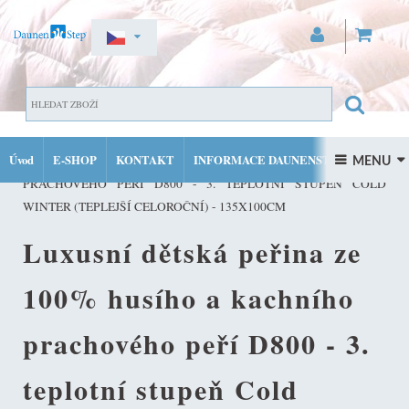
ZAREGISTROVAT SE
DOMŮ
DĚTSKÉ PEŘINY A POLŠTÁŘE
LUXUSNÍ
PŘIHLÁSIT SE
Úvod
E-SHOP
KONTAKT
INFORMACE DAUNENSTEP
DĚTSKÁ PEŘINA ZE 100% HUSÍHO A KACHNÍHO
 MENU 
MŮJ ÚČET
PRACHOVÉHO PEŘÍ D800 - 3. TEPLOTNÍ STUPEŇ COLD
FACEBOOK
INSTAGRAM
WINTER (TEPLEJŠÍ CELOROČNÍ) - 135X100CM
Luxusní dětská peřina ze
100% husího a kachního
prachového peří D800 - 3.
teplotní stupeň Cold