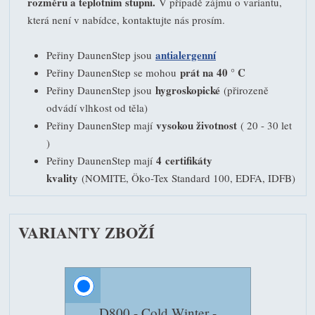
rozměru a teplotním stupni.
V případě zájmu o variantu,
která není v nabídce, kontaktujte nás prosím.
antialergenní
Peřiny DaunenStep jsou
prát na 40 ° C
Peřiny DaunenStep se mohou
hygroskopické
Peřiny DaunenStep jsou
(přirozeně
odvádí vlhkost od těla)
vysokou životnost
Peřiny DaunenStep mají
( 20 - 30 let
)
4 certifikáty
Peřiny DaunenStep mají
kvality
(NOMITE, Öko-Tex Standard 100, EDFA, IDFB)
VARIANTY ZBOŽÍ
D800 - Cold Winter -