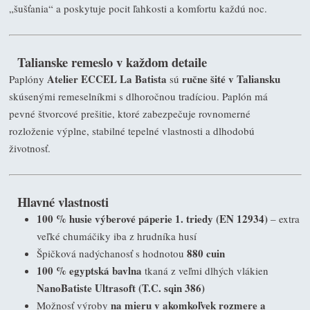
„šušťania“ a poskytuje pocit ľahkosti a komfortu každú noc.
Talianske remeslo v každom detaile
Atelier ECCEL La Batista
ručne šité v Taliansku
Paplóny
sú
skúsenými remeselníkmi s dlhoročnou tradíciou. Paplón má
pevné štvorcové prešitie, ktoré zabezpečuje rovnomerné
rozloženie výplne, stabilné tepelné vlastnosti a dlhodobú
životnosť.
Hlavné vlastnosti
100 % husie výberové páperie 1. triedy (EN 12934)
– extra
veľké chumáčiky iba z hrudníka husí
880 cuin
Špičková nadýchanosť s hodnotou
100 % egyptská bavlna
tkaná z veľmi dlhých vlákien
NanoBatiste Ultrasoft (T.C. sqin 386)
na mieru v akomkoľvek rozmere a
Možnosť výroby