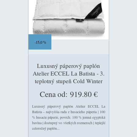
15,0 %
Luxusný páperový paplón
Atelier ECCEL La Batista - 3.
teplotný stupeň Cold Winter
(teplejší celoročný)
Cena od:
919.80 €
Luxusný páperový paplón Atelier ECCEL La
Batista – najvyššia rada z husacieho páperia | 100
% husacie páperie, povrch: 100 % jemná egyptská
bavlna | dostupný vo všetkých rozmeroch | teplejší
celoročný paplón...