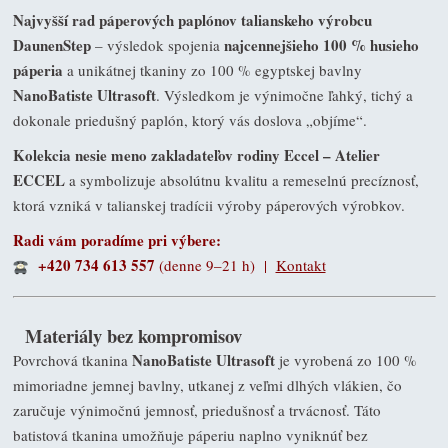
Najvyšší rad páperových paplónov talianskeho výrobcu
DaunenStep
najcennejšieho 100 % husieho
– výsledok spojenia
páperia
a unikátnej tkaniny zo 100 % egyptskej bavlny
NanoBatiste Ultrasoft
. Výsledkom je výnimočne ľahký, tichý a
dokonale priedušný paplón, ktorý vás doslova „objíme“.
Kolekcia nesie meno zakladateľov rodiny Eccel – Atelier
ECCEL
a symbolizuje absolútnu kvalitu a remeselnú precíznosť,
ktorá vzniká v talianskej tradícii výroby páperových výrobkov.
Radi vám poradíme pri výbere:
+420 734 613 557
(denne 9–21 h) |
Kontakt
Materiály bez kompromisov
NanoBatiste Ultrasoft
Povrchová tkanina
je vyrobená zo 100 %
mimoriadne jemnej bavlny, utkanej z veľmi dlhých vlákien, čo
zaručuje výnimočnú jemnosť, priedušnosť a trvácnosť. Táto
batistová tkanina umožňuje páperiu naplno vyniknúť bez