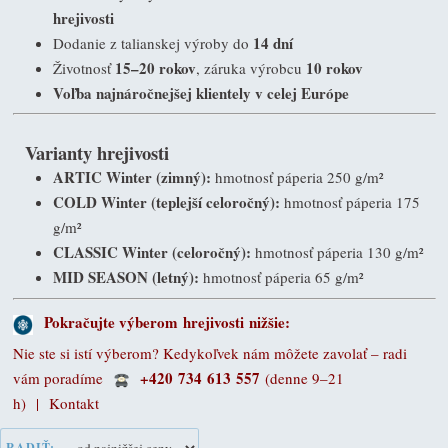
hrejivosti
14 dní
Dodanie z talianskej výroby do
15–20 rokov
10 rokov
Životnosť
, záruka výrobcu
Voľba najnáročnejšej klientely v celej Európe
Varianty hrejivosti
ARTIC Winter (zimný):
hmotnosť páperia 250 g/m²
COLD Winter (teplejší celoročný):
hmotnosť páperia 175
g/m²
CLASSIC Winter (celoročný):
hmotnosť páperia 130 g/m²
MID SEASON (letný):
hmotnosť páperia 65 g/m²
Pokračujte výberom
hrejivosti
nižšie:
Nie ste si istí výberom? Kedykoľvek nám môžete zavolať – radi
+420 734 613 557
vám poradíme
(denne 9–21
h) |
Kontakt
RADIŤ: