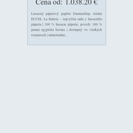
Cena od:
1.038.20 €
Luxusný páperový paplón DaunenStep Atelier
ECCEL La Batista – najvyššia rada z husacieho
páperia | 100 % husacie páperie, povrch: 100 %
jemná egyptská bavlna | dostupný vo všetkých
rozmeroch | mimoriadne...