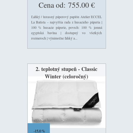
Cena od:
755.00 €
Ľahký / luxusný páperový paplón Atelier ECCEL
La Batista – najvyššia rada z husacieho páperia |
100 % husacie páperie, povrch: 100 % jemná
egyptská bavlna | dostupný vo všetkých
rozmeroch | výnimočne ľahký a...
2. teplotný stupeň - Classic
Winter (celoročný)
15,0 %