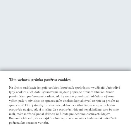
Táto webová stránka používa cookies
Na týchto stránkach fungujú cookies, ktoré naše spoločnosti využívajú. Jednotlivé
typy cookies a ich dobu spracovania nájdete popísané nižšie v tabuľke. Zvoľte
prosím Vami preferovaný variant. Ak by ste nás potrebovali ohľadom výkonu
vašich práv v súvislosti so spracovaním cookies kontaktovať, obráťte sa prosím na
spoločnosť, ktorej stránky prechádzate, alebo na nášho Poverenca pre ochranu
osobných údajov. Ak si myslíte, že s osobnými údajmi nenakladáme, ako by sme
VŠE O NÁKUPU
mali, máte možnosť podať sťažnosť na Úrade pre ochranu osobných údajov.
Budeme však radi, ak sa najskôr obrátite priamo na nás a budeme tak môcť Vašu
požiadavku obratom vyriešiť.
Obchodné podmienky