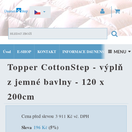
ZAREGISTROVAT SE
DOMŮ
TOPPERY (CHRÁNIČE MATRACE)
TOPPER
PŘIHLÁSIT SE
Úvod
E-SHOP
KONTAKT
INFORMACE DAUNENSTEP
COTTONSTEP - VÝPLŇ Z JEMNÉ BAVLNY - 120 X 200CM
 MENU 
MŮJ ÚČET
Topper CottonStep - výplň
FACEBOOK
INSTAGRAM
z jemné bavlny - 120 x
200cm
Cena před slevou
3 911 Kč vč. DPH
Sleva
196 Kč
(5%)