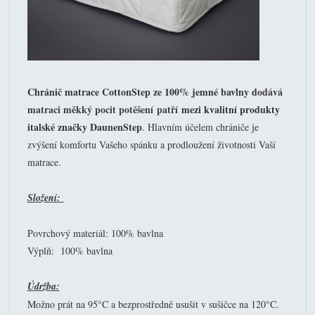
Chránič matrace CottonStep ze 100% jemné bavlny d
odává
matraci měkký pocit potěšení
patří
mezi kvalitní produkty
italské značky DaunenStep
. Hlavním účelem chrániče je
zvýšení komfortu Vašeho spánku a prodloužení životnosti Vaší
matrace.
Složení:
Povrchový materiál: 100% bavlna
Výplň: 100% bavlna
Údržba:
Možno prát na 95°C a bezprostředně usušit v sušičce na 120
°C.