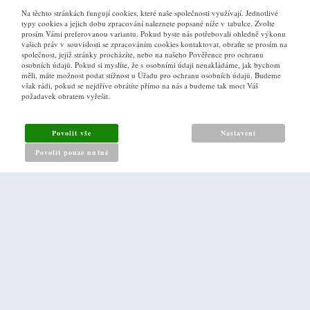
Na těchto stránkách fungují cookies, které naše společnosti využívají. Jednotlivé
typy cookies a jejich dobu zpracování naleznete popsané níže v tabulce. Zvolte
prosím Vámi preferovanou variantu. Pokud byste nás potřebovali ohledně výkonu
vašich práv v souvislosti se zpracováním cookies kontaktovat, obraťte se prosím na
společnost, jejíž stránky procházíte, nebo na našeho Pověřence pro ochranu
osobních údajů. Pokud si myslíte, že s osobními údaji nenakládáme, jak bychom
VŠE O NÁKUPU
měli, máte možnost podat stížnost u Úřadu pro ochranu osobních údajů. Budeme
však rádi, pokud se nejdříve obrátíte přímo na nás a budeme tak moct Váš
požadavek obratem vyřešit.
Obchodní podmínky
Jak nakupovat
Povolit vše
Nastavení
Reklamační řád
Povolit pouze nutné
Zásady pro nakládání s osobními údaji
PRO ZÁKAZNÍKY
Kontakt
Naše prodejna v Praze
DALŠÍ ODKAZY