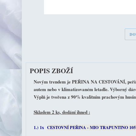
DO
POPIS ZBOŽÍ
Novým trendem je PEŘINA NA CESTOVÁNÍ, peřina z op
autem nebo v klimatizovaném letadle. Výborný dár
Výplň je tvořena z 90% kvalitním prachovým husím
Skladem 2 ks, dodání ihned :
1.) 1x
C
ESTOVNÍ PEŘINA - MIO TRAPUNTINO 105