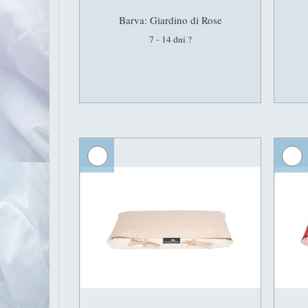
Barva: Giardino di Rose
7 - 14 dní
?