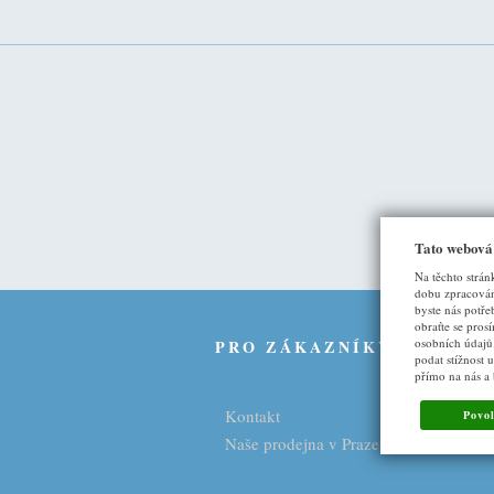
Tato webová
Na těchto strán
dobu zpracován
byste nás potře
obraťte se pros
osobních údajů
U
PRO ZÁKAZNÍKY
podat stížnost 
přímo na nás a
Kontakt
Povol
Naše prodejna v Praze