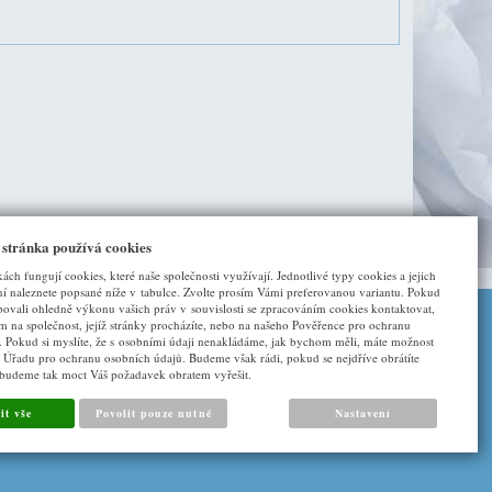
 stránka používá cookies
kách fungují cookies, které naše společnosti využívají. Jednotlivé typy cookies a jejich
í naleznete popsané níže v tabulce. Zvolte prosím Vámi preferovanou variantu. Pokud
bovali ohledně výkonu vašich práv v souvislosti se zpracováním cookies kontaktovat,
ím na společnost, jejíž stránky procházíte, nebo na našeho Pověřence pro ochranu
. Pokud si myslíte, že s osobními údaji nenakládáme, jak bychom měli, máte možnost
DALŠÍ ODKAZY
u Úřadu pro ochranu osobních údajů. Budeme však rádi, pokud se nejdříve obrátíte
 budeme tak moct Váš požadavek obratem vyřešit.
O nás
it vše
Povolit pouze nutné
Nastavení
Napište nám