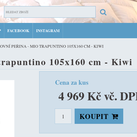
P
FACEBOOK
INSTAGRAM
ZAR
OVNÍ PEŘINA - MIO TRAPUNTINO 105X160 CM - KIWI
PŘIH
trapuntino 105x160 cm - Kiwi
MŮJ 
Cena za kus
4 969 Kč vč. D
KOUPIT