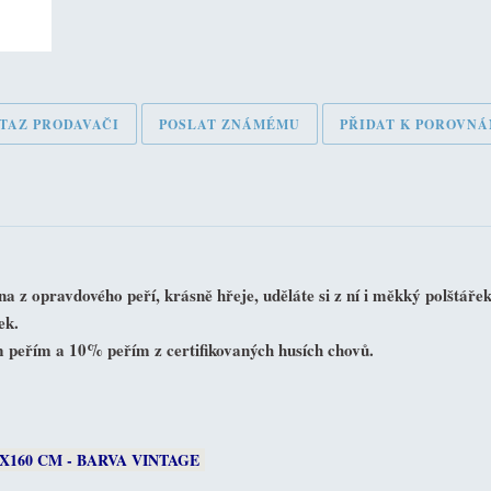
TAZ PRODAVAČI
POSLAT ZNÁMÉMU
PŘIDAT K POROVNÁ
ravdového peří, krásně hřeje, uděláte si z ní i měkký polštářek. 
ek.
 peřím a 10% peřím z certifikovaných husích chovů.
X160 CM - BARVA VINTAGE