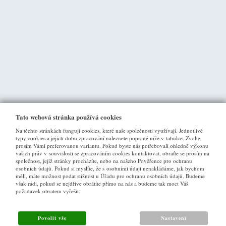
Tato webová stránka používá cookies
Na těchto stránkách fungují cookies, které naše společnosti využívají. Jednotlivé
typy cookies a jejich dobu zpracování naleznete popsané níže v tabulce. Zvolte
prosím Vámi preferovanou variantu. Pokud byste nás potřebovali ohledně výkonu
vašich práv v souvislosti se zpracováním cookies kontaktovat, obraťte se prosím na
společnost, jejíž stránky procházíte, nebo na našeho Pověřence pro ochranu
osobních údajů. Pokud si myslíte, že s osobními údaji nenakládáme, jak bychom
VŠE O NÁKUPU
měli, máte možnost podat stížnost u Úřadu pro ochranu osobních údajů. Budeme
však rádi, pokud se nejdříve obrátíte přímo na nás a budeme tak moct Váš
požadavek obratem vyřešit.
Obchodní podmínky
Jak nakupovat
Povolit vše
Nastavení