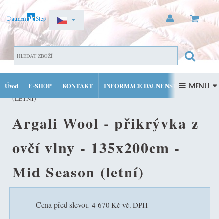
ZAREGISTROVAT SE
DOMŮ
OSTATNÍ PRODUKTY DAUNENSTEP
ARGALI
PŘIHLÁSIT SE
Úvod
E-SHOP
KONTAKT
INFORMACE DAUNENSTEP
WOOL - PŘIKRÝVKA Z OVČÍ VLNY - 135X200CM - MID SEASON
 MENU 
MŮJ ÚČET
(LETNÍ)
FACEBOOK
INSTAGRAM
Argali Wool - přikrývka z
ovčí vlny - 135x200cm -
Mid Season (letní)
Cena před slevou
4 670 Kč vč. DPH