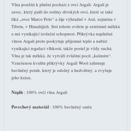
Vlna použitá k plnění pochází z ovcí Argali. Argali je
savec, který patří do rodiny divokých ovcí, které se také
říká „ovce Marco Polo“ a žije výhradně v Asii, zejména v
Tibetu, v Himalájích. Srst tohoto zvířete je extrémně měkká
a má vynikající izolační schopnost. Přikrývka naplněná
vlnou Argali proto poskytuje příjemné teplo a nabízí
vynikající regulaci vlhkosti, takže postel je vždy suchá.
Vlna je tak měkká, že vytváří zvláštní pocit „kašmíru“.
Vznešenou kvalitu přikrývky Argali Wool zahrnuje
bavlněný potah, který je odolný a hedvábný, a zvyšuje
jeho krásu.
Náplň
: 100% ovčí vlna Argali
Povrchový materiál
: 100% bavlněný satén