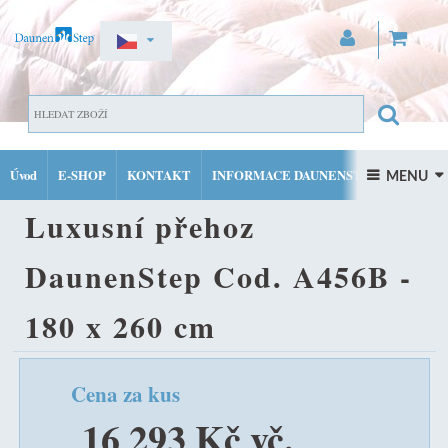
ZAREGISTROVAT SE
DOMŮ
LUXUSNÍ PÉŘOVÉ PŘEHOZY
LUXUSNÍ PŘEHOZ
PŘIHLÁSIT SE
Úvod
E-SHOP
KONTAKT
INFORMACE DAUNENSTEP
DAUNENSTEP COD. A456B - 180 X 260 CM
 MENU 
MŮJ ÚČET
Luxusní přehoz
FACEBOOK
INSTAGRAM
DaunenStep Cod. A456B -
180 x 260 cm
Cena za kus
16 293 Kč vč.