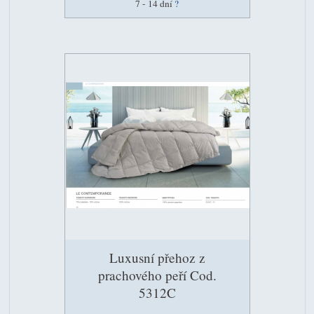
7 - 14 dní
?
Luxusní přehoz z
prachového peří Cod.
5312C