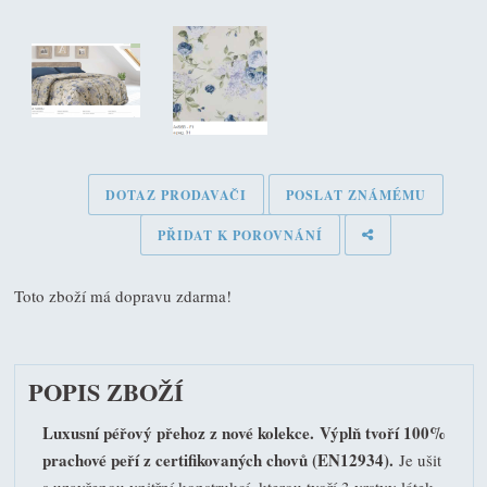
DOTAZ PRODAVAČI
POSLAT ZNÁMÉMU
PŘIDAT K POROVNÁNÍ
Toto zboží má dopravu zdarma!
POPIS ZBOŽÍ
Luxusní péřový přehoz z nové kolekce.
Výplň tvoří 100%
prachové peří z certifikovaných chovů (EN12934).
Je ušit
s uzavřenou vnitřní konstrukcí, kterou tvoří 3 vrstvy látek.