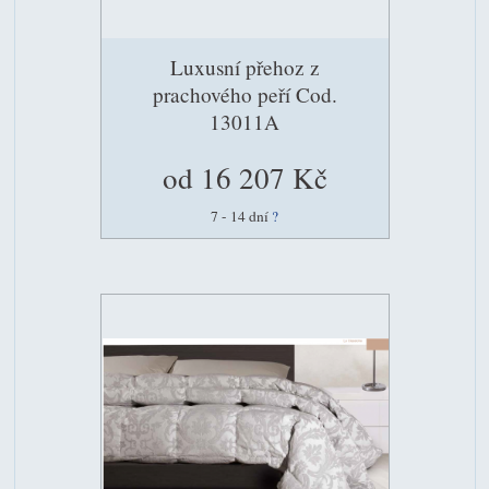
Luxusní přehoz z
prachového peří Cod.
13011A
od 16 207 Kč
7 - 14 dní
?