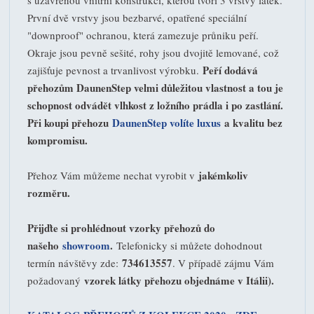
První dvě vrstvy jsou bezbarvé, opatřené speciální
"downproof" ochranou, která zamezuje průniku peří.
Okraje jsou pevně sešité, rohy jsou dvojitě lemované, což
Peří dodává
zajišťuje pevnost a trvanlivost výrobku.
přehozům DaunenStep velmi důležitou vlastnost a tou je
schopnost odvádět vlhkost z ložního prádla i po zastlání.
Při koupi přehozu
DaunenStep volíte luxus
a kvalitu bez
kompromisu.
jakémkoliv
Přehoz Vám můžeme nechat vyrobit v
rozměru.
Přijďte si prohlédnout vzorky přehozů do
našeho
showroom
.
Telefonicky si můžete dohodnout
734613557
termín návštěvy zde:
. V případě zájmu Vám
vzorek látky přehozu objednáme v Itálii).
požadovaný