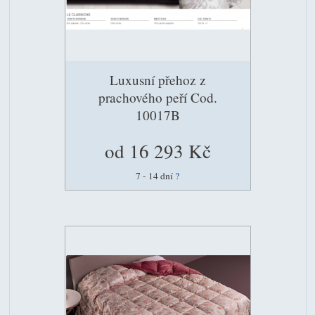
Luxusní přehoz z
prachového peří Cod.
10017B
od 16 293 Kč
7 - 14 dní
?