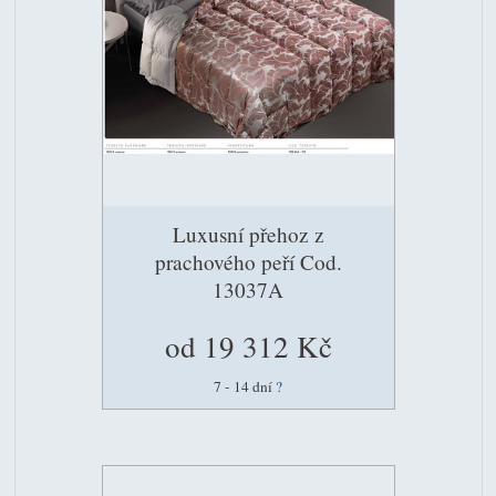
Luxusní přehoz z
prachového peří Cod.
13037A
od 19 312 Kč
7 - 14 dní
?