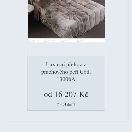
Luxusní přehoz z
prachového peří Cod.
13006A
od 16 207 Kč
7 - 14 dní
?