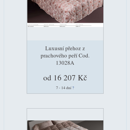
Luxusní přehoz z
prachového peří Cod.
13028A
od 16 207 Kč
7 - 14 dní
?