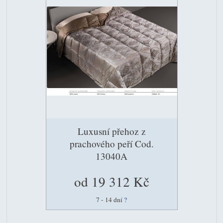
Luxusní přehoz z
prachového peří Cod.
13040A
od 19 312 Kč
7 - 14 dní
?