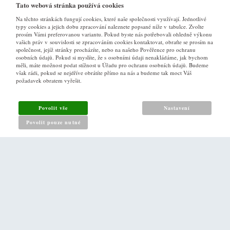
Tato webová stránka používá cookies
Na těchto stránkách fungují cookies, které naše společnosti využívají. Jednotlivé
typy cookies a jejich dobu zpracování naleznete popsané níže v tabulce. Zvolte
prosím Vámi preferovanou variantu. Pokud byste nás potřebovali ohledně výkonu
vašich práv v souvislosti se zpracováním cookies kontaktovat, obraťte se prosím na
společnost, jejíž stránky procházíte, nebo na našeho Pověřence pro ochranu
osobních údajů. Pokud si myslíte, že s osobními údaji nenakládáme, jak bychom
VŠE O NÁKUPU
měli, máte možnost podat stížnost u Úřadu pro ochranu osobních údajů. Budeme
však rádi, pokud se nejdříve obrátíte přímo na nás a budeme tak moct Váš
požadavek obratem vyřešit.
Obchodní podmínky
Jak nakupovat
Povolit vše
Nastavení
Reklamační řád
Povolit pouze nutné
Zásady pro nakládání s osobními údaji
PRO ZÁKAZNÍKY
Kontakt
Naše prodejna v Praze