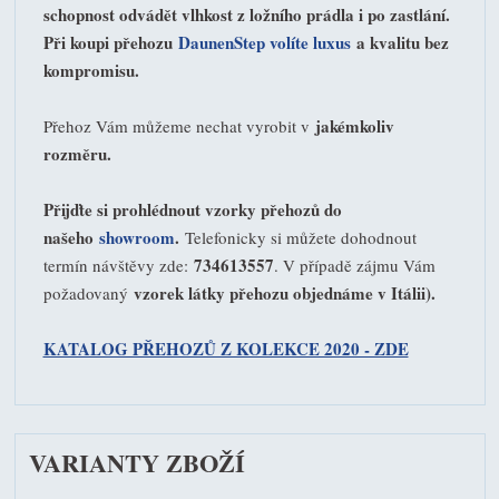
schopnost odvádět vlhkost z ložního prádla i po zastlání.
Při koupi přehozu
DaunenStep volíte luxus
a kvalitu bez
kompromisu.
jakémkoliv
Přehoz Vám můžeme nechat vyrobit v
rozměru.
Přijďte si prohlédnout vzorky přehozů do
našeho
showroom
.
Telefonicky si můžete dohodnout
734613557
termín návštěvy zde:
. V případě zájmu Vám
vzorek látky přehozu objednáme v Itálii).
požadovaný
KATALOG PŘEHOZŮ Z KOLEKCE 2020 - ZDE
VARIANTY ZBOŽÍ