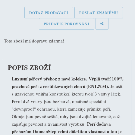
DOTAZ PRODAVAČI
POSLAT ZNÁMÉMU
PŘIDAT K POROVNÁNÍ
Toto zboží má dopravu zdarma!
POPIS ZBOŽÍ
Luxusní péřový přehoz z nové kolekce.
Výplň tvoří 100%
prachové peří z certifikovaných chovů (EN12934).
Je ušit
s uzavřenou vnitřní konstrukcí, kterou tvoří 3 vrstvy látek.
První dvě vrstvy jsou bezbarvé, opatřené speciální
"downproof" ochranou, která zamezuje průniku peří.
Okraje jsou pevně sešité, rohy jsou dvojitě lemované, což
Peří dodává
zajišťuje pevnost a trvanlivost výrobku.
přehozům DaunenStep velmi důležitou vlastnost a tou je