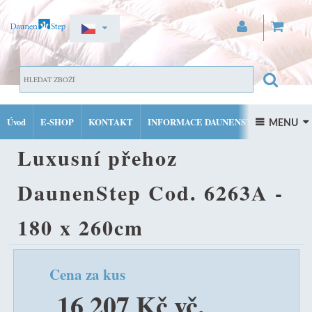
ZAREGISTROVAT SE
DOMŮ
LUXUSNÍ PÉŘOVÉ PŘEHOZY
LUXUSNÍ PŘEHOZ
PŘIHLÁSIT SE
Úvod
E-SHOP
KONTAKT
INFORMACE DAUNENSTEP
DAUNENSTEP COD. 6263A - 180 X 260CM
 MENU 
MŮJ ÚČET
Luxusní přehoz
FACEBOOK
INSTAGRAM
DaunenStep Cod. 6263A -
180 x 260cm
Cena za kus
16 207 Kč vč.