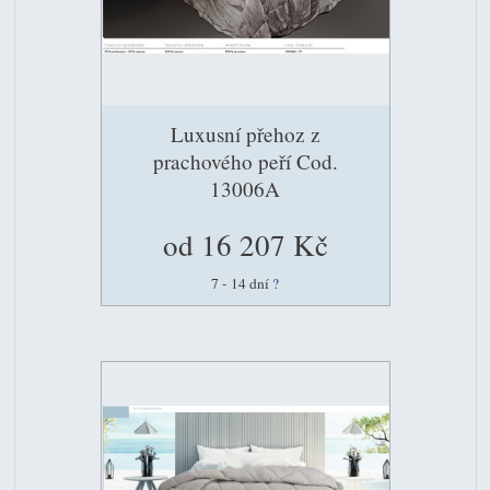
Luxusní přehoz z
prachového peří Cod.
13006A
od 16 207 Kč
7 - 14 dní
?