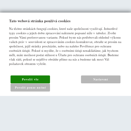
Tato webová stránka používá cookies
Na těchto stránkách fungují cookies, které naše společnosti využívají. Jednotlivé
typy cookies a jejich dobu zpracování naleznete popsané níže v tabulce. Zvolte
prosím Vámi preferovanou variantu. Pokud byste nás potřebovali ohledně výkonu
vašich práv v souvislosti se zpracováním cookies kontaktovat, obraťte se prosím na
společnost, jejíž stránky procházíte, nebo na našeho Pověřence pro ochranu
osobních údajů. Pokud si myslíte, že s osobními údaji nenakládáme, jak bychom
VŠE O NÁKUPU
měli, máte možnost podat stížnost u Úřadu pro ochranu osobních údajů. Budeme
však rádi, pokud se nejdříve obrátíte přímo na nás a budeme tak moct Váš
požadavek obratem vyřešit.
Obchodní podmínky
Jak nakupovat
Povolit vše
Nastavení
Reklamační řád
Povolit pouze nutné
Zásady pro nakládání s osobními údaji
PRO ZÁKAZNÍKY
Kontakt