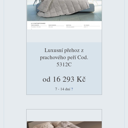
Luxusní přehoz z
prachového peří Cod.
5312C
od 16 293 Kč
7 - 14 dní
?