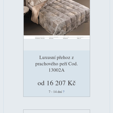
Luxusní přehoz z
prachového peří Cod.
13002A
od 16 207 Kč
7 - 14 dní
?