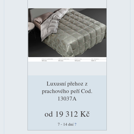
Luxusní přehoz z
prachového peří Cod.
13037A
od 19 312 Kč
7 - 14 dní
?