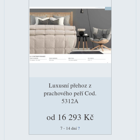
Luxusní přehoz z
prachového peří Cod.
5312A
od 16 293 Kč
7 - 14 dní
?