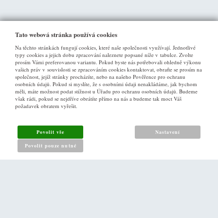
Tato webová stránka používá cookies
Na těchto stránkách fungují cookies, které naše společnosti využívají. Jednotlivé
typy cookies a jejich dobu zpracování naleznete popsané níže v tabulce. Zvolte
prosím Vámi preferovanou variantu. Pokud byste nás potřebovali ohledně výkonu
vašich práv v souvislosti se zpracováním cookies kontaktovat, obraťte se prosím na
společnost, jejíž stránky procházíte, nebo na našeho Pověřence pro ochranu
osobních údajů. Pokud si myslíte, že s osobními údaji nenakládáme, jak bychom
VŠE O NÁKUPU
měli, máte možnost podat stížnost u Úřadu pro ochranu osobních údajů. Budeme
však rádi, pokud se nejdříve obrátíte přímo na nás a budeme tak moct Váš
požadavek obratem vyřešit.
Obchodní podmínky
Jak nakupovat
Povolit vše
Nastavení
Reklamační řád
Povolit pouze nutné
Zásady pro nakládání s osobními údaji
PRO ZÁKAZNÍKY
Kontakt