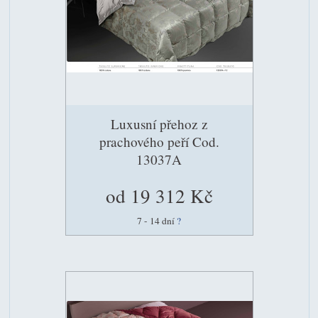
Luxusní přehoz z
prachového peří Cod.
13037A
od 19 312 Kč
7 - 14 dní
?