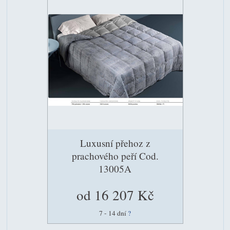
Luxusní přehoz z
prachového peří Cod.
13005A
od 16 207 Kč
7 - 14 dní
?