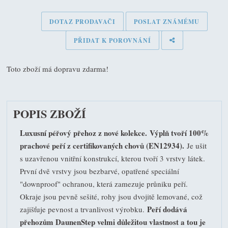
DOTAZ PRODAVAČI
POSLAT ZNÁMÉMU
PŘIDAT K POROVNÁNÍ
Toto zboží má dopravu zdarma!
POPIS ZBOŽÍ
Luxusní péřový přehoz z nové kolekce.
Výplň tvoří 100%
prachové peří z certifikovaných chovů (EN12934).
Je ušit
s uzavřenou vnitřní konstrukcí, kterou tvoří 3 vrstvy látek.
První dvě vrstvy jsou bezbarvé, opatřené speciální
"downproof" ochranou, která zamezuje průniku peří.
Okraje jsou pevně sešité, rohy jsou dvojitě lemované, což
Peří dodává
zajišťuje pevnost a trvanlivost výrobku.
přehozům DaunenStep velmi důležitou vlastnost a tou je