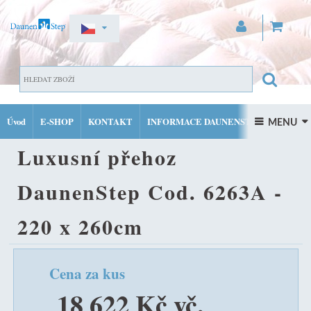
ZAREGISTROVAT SE
DOMŮ
LUXUSNÍ PÉŘOVÉ PŘEHOZY
LUXUSNÍ PŘEHOZ
PŘIHLÁSIT SE
Úvod
E-SHOP
KONTAKT
INFORMACE DAUNENSTEP
DAUNENSTEP COD. 6263A - 220 X 260CM
 MENU 
MŮJ ÚČET
Luxusní přehoz
FACEBOOK
INSTAGRAM
DaunenStep Cod. 6263A -
220 x 260cm
Cena za kus
18 622 Kč vč.