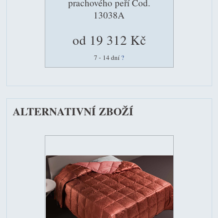
prachového peří Cod.
13038A
od 19 312 Kč
7 - 14 dní
?
ALTERNATIVNÍ ZBOŽÍ