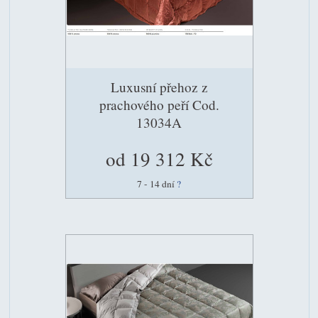
Luxusní přehoz z
prachového peří Cod.
13034A
od 19 312 Kč
7 - 14 dní
?