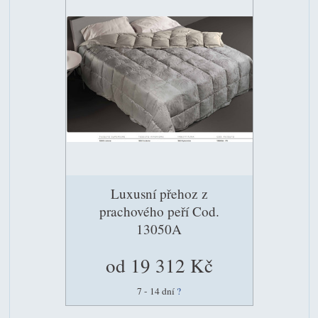
Luxusní přehoz z
prachového peří Cod.
13050A
od 19 312 Kč
7 - 14 dní
?