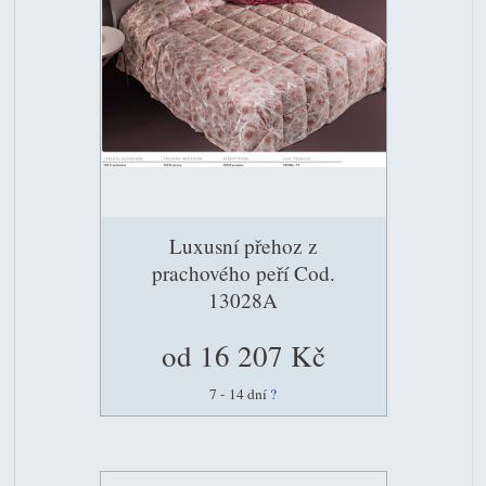
Luxusní přehoz z
prachového peří Cod.
13028A
od 16 207 Kč
7 - 14 dní
?