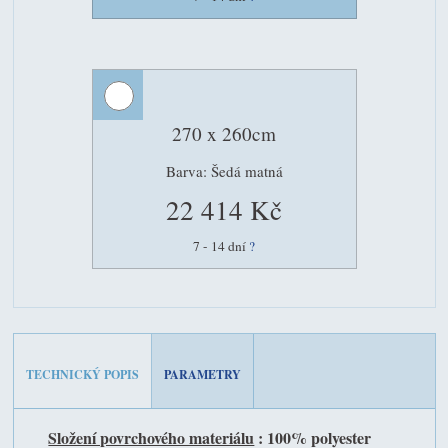
270 x 260cm
Barva: Šedá matná
22 414 Kč
7 - 14 dní
?
TECHNICKÝ POPIS
PARAMETRY
Složení povrchového materiálu
: 100% polyester