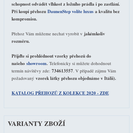
schopnost odvádět vlhkost z ložního prádla i po zastlání.
Při koupi přehozu
DaunenStep volíte luxus
a kvalitu bez
kompromisu.
jakémkoliv
Přehoz Vám můžeme nechat vyrobit v
rozměru.
Přijďte si prohlédnout vzorky přehozů do
našeho
showroom
.
Telefonicky si můžete dohodnout
734613557
termín návštěvy zde:
. V případě zájmu Vám
vzorek látky přehozu objednáme v Itálii).
požadovaný
KATALOG PŘEHOZŮ Z KOLEKCE 2020 - ZDE
VARIANTY ZBOŽÍ