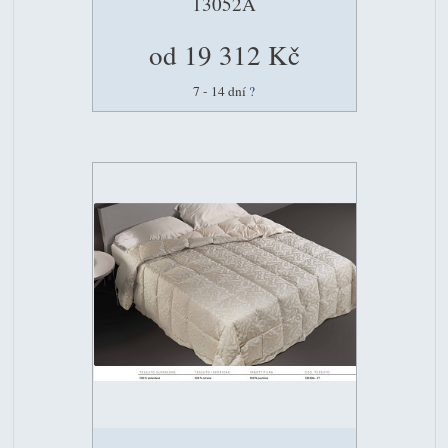
13052A
od 19 312 Kč
7 - 14 dní
?