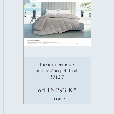
Luxusní přehoz z
prachového peří Cod.
5312C
od 16 293 Kč
7 - 14 dní
?