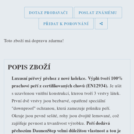
DOTAZ PRODAVAČI
POSLAT ZNÁMÉMU
PŘIDAT K POROVNÁNÍ
Toto zboží má dopravu zdarma!
POPIS ZBOŽÍ
Luxusní péřový přehoz z nové kolekce.
Výplň tvoří 100%
prachové peří z certifikovaných chovů (EN12934).
Je ušit
s uzavřenou vnitřní konstrukcí, kterou tvoří 3 vrstvy látek.
První dvě vrstvy jsou bezbarvé, opatřené speciální
"downproof" ochranou, která zamezuje průniku peří.
Okraje jsou pevně sešité, rohy jsou dvojitě lemované, což
Peří dodává
zajišťuje pevnost a trvanlivost výrobku.
přehozům DaunenStep velmi důležitou vlastnost a tou je