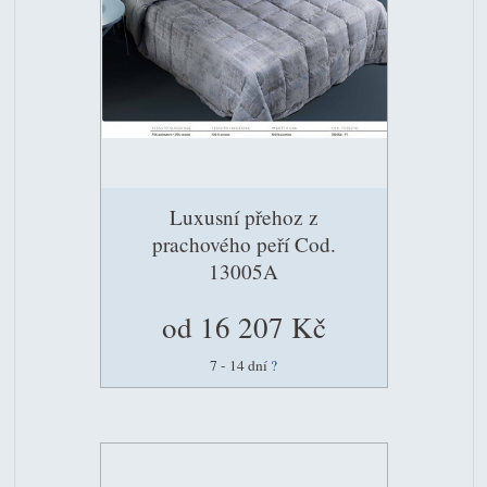
Luxusní přehoz z
prachového peří Cod.
13005A
od 16 207 Kč
7 - 14 dní
?