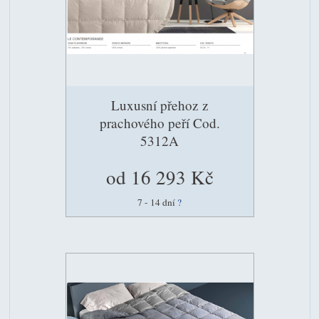
Luxusní přehoz z
prachového peří Cod.
5312A
od 16 293 Kč
7 - 14 dní
?