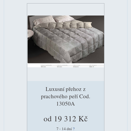
Luxusní přehoz z
prachového peří Cod.
13050A
od 19 312 Kč
7 - 14 dní
?