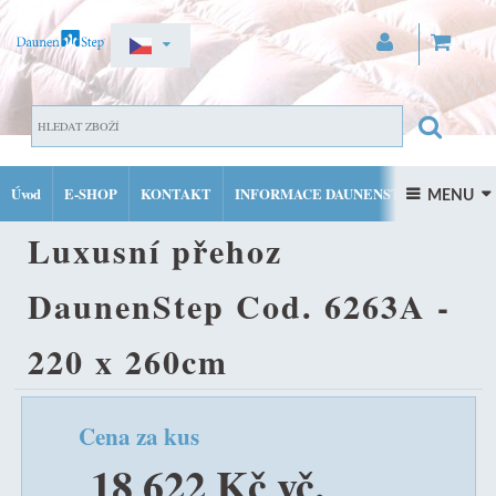
ZAREGISTROVAT SE
DOMŮ
LUXUSNÍ PÉŘOVÉ PŘEHOZY
LUXUSNÍ PŘEHOZ
PŘIHLÁSIT SE
Úvod
E-SHOP
KONTAKT
INFORMACE DAUNENSTEP
DAUNENSTEP COD. 6263A - 220 X 260CM
 MENU 
MŮJ ÚČET
Luxusní přehoz
FACEBOOK
INSTAGRAM
DaunenStep Cod. 6263A -
220 x 260cm
Cena za kus
18 622 Kč vč.