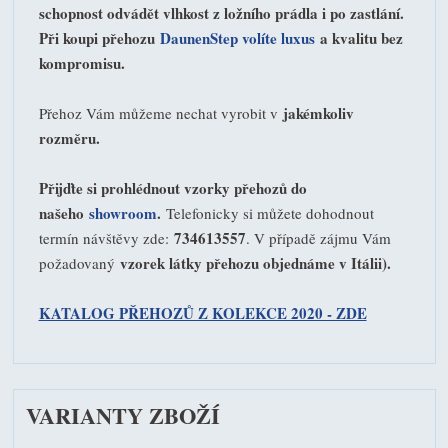
schopnost odvádět vlhkost z ložního prádla i po zastlání.
Při koupi přehozu
DaunenStep volíte luxus
a kvalitu bez
kompromisu.
jakémkoliv
Přehoz Vám můžeme nechat vyrobit v
rozměru.
Přijďte si prohlédnout vzorky přehozů do
našeho
showroom
.
Telefonicky si můžete dohodnout
734613557
termín návštěvy zde:
. V případě zájmu Vám
vzorek látky přehozu objednáme v Itálii).
požadovaný
KATALOG PŘEHOZŮ Z KOLEKCE 2020 - ZDE
VARIANTY ZBOŽÍ