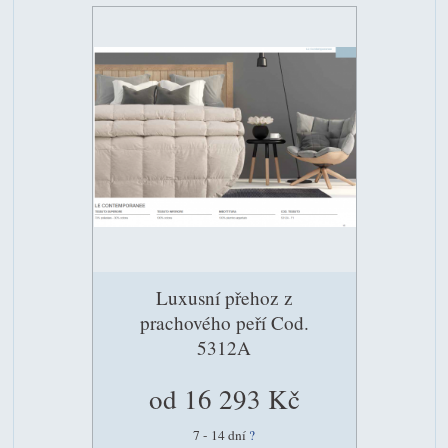
Luxusní přehoz z
prachového peří Cod.
5312A
od 16 293 Kč
7 - 14 dní
?