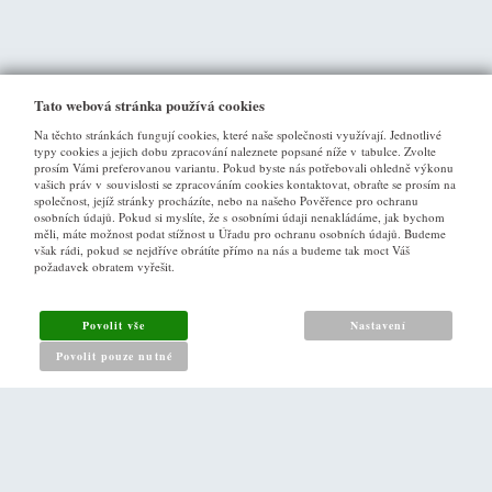
Tato webová stránka používá cookies
Na těchto stránkách fungují cookies, které naše společnosti využívají. Jednotlivé
typy cookies a jejich dobu zpracování naleznete popsané níže v tabulce. Zvolte
prosím Vámi preferovanou variantu. Pokud byste nás potřebovali ohledně výkonu
vašich práv v souvislosti se zpracováním cookies kontaktovat, obraťte se prosím na
společnost, jejíž stránky procházíte, nebo na našeho Pověřence pro ochranu
osobních údajů. Pokud si myslíte, že s osobními údaji nenakládáme, jak bychom
VŠE O NÁKUPU
měli, máte možnost podat stížnost u Úřadu pro ochranu osobních údajů. Budeme
však rádi, pokud se nejdříve obrátíte přímo na nás a budeme tak moct Váš
požadavek obratem vyřešit.
Obchodní podmínky
Jak nakupovat
Povolit vše
Nastavení
Reklamační řád
Povolit pouze nutné
Zásady pro nakládání s osobními údaji
PRO ZÁKAZNÍKY