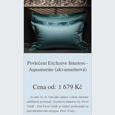
Povlečení Exclusive Interiors -
Aquamarine (akvamarínová)
Cena od:
1 679 Kč
Je nám ctí, že Vám jako jediný e-shop můžeme
nabídnout povlečení „Exclusive Interiors by Pavel
Vrzák“. Pan Pavel Vrzák je známý profesionál na
poli interiérového designu. Před 15 lety...