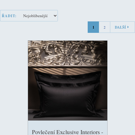
ŘADIT:
1
2
DALŠÍ
Povlečení Exclusive Interiors -