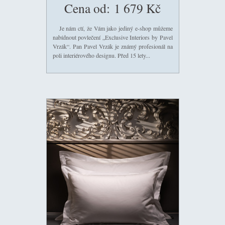
Cena od:
1 679 Kč
Je nám ctí, že Vám jako jediný e-shop můžeme
nabídnout povlečení „Exclusive Interiors by Pavel
Vrzák“. Pan Pavel Vrzák je známý profesionál na
poli interiérového designu. Před 15 lety...