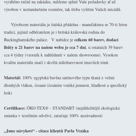
vyráběno ručně na zakázku, můžeme splnit Vaše požadavky ať už
výrobou v nestandartním rozměru, tak třeba vyšitím Vašich iniciálů.
Výrobcem materiálu je italská přádelna - manufaktura se 70-ti letou
tradicí, jejímž odběratelem je i britská královská rodina do
celkem 60 barev, dodací
Buckinghamského paláce.
V nabídce je
lhůty u 21 barev na našem webu je cca 7 dní
, u ostatních 39 barev
cca 4 týdny (vzorník k nahlédnutí v našem showroomu). Vysokou
kvalitu materiálu značí i skvělá stálobarevnost tmavších tónů.
Materiál:
100% egyptská bavlna saténového typu tkaná z velmi
dlouhých vláken, česaná (česáním vzniká jemnost, hladkost a specifický
lesk)
Certifikace:
ÖKO-TEX® - STANDART (nejdůležitější ekologická
známka v textilním odvětví, zaručuje 100% nezávadnost)
„Jsme návykoví“ - citace klientů Pavla Vrzáka