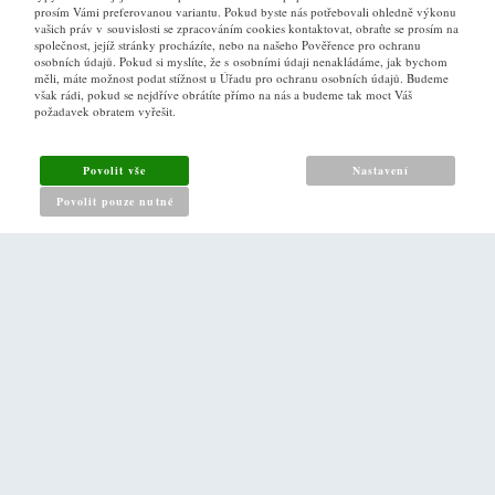
prosím Vámi preferovanou variantu. Pokud byste nás potřebovali ohledně výkonu
vašich práv v souvislosti se zpracováním cookies kontaktovat, obraťte se prosím na
společnost, jejíž stránky procházíte, nebo na našeho Pověřence pro ochranu
osobních údajů. Pokud si myslíte, že s osobními údaji nenakládáme, jak bychom
VŠE O NÁKUPU
měli, máte možnost podat stížnost u Úřadu pro ochranu osobních údajů. Budeme
však rádi, pokud se nejdříve obrátíte přímo na nás a budeme tak moct Váš
požadavek obratem vyřešit.
Obchodní podmínky
Jak nakupovat
Povolit vše
Nastavení
Reklamační řád
Povolit pouze nutné
Zásady pro nakládání s osobními údaji
PRO ZÁKAZNÍKY
Kontakt
Naše prodejna v Praze
DALŠÍ ODKAZY