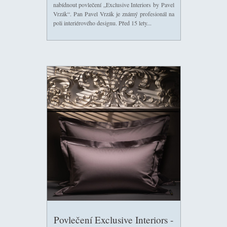
nabídnout povlečení „Exclusive Interiors by Pavel
Vrzák“. Pan Pavel Vrzák je známý profesionál na
poli interiérového designu. Před 15 lety...
Povlečení Exclusive Interiors -