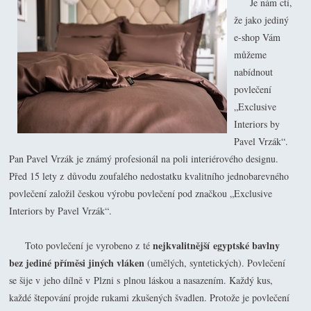
Je nám ctí,
že jako jediný
e-shop Vám
můžeme
nabídnout
povlečení
„Exclusive
Interiors by
Pavel Vrzák“.
Pan Pavel Vrzák je známý profesionál na poli interiérového designu.
Před 15 lety z důvodu zoufalého nedostatku kvalitního jednobarevného
povlečení založil českou výrobu povlečení pod značkou „Exclusive
Interiors by Pavel Vrzák“.
nejkvalitnější egyptské bavlny
Toto povlečení je vyrobeno z té
bez jediné příměsi jiných vláken
(umělých, syntetických). Povlečení
se šije v jeho dílně v Plzni s plnou láskou a nasazením. Každý kus,
každé štepování projde rukami zkušených švadlen. Protože je povlečení