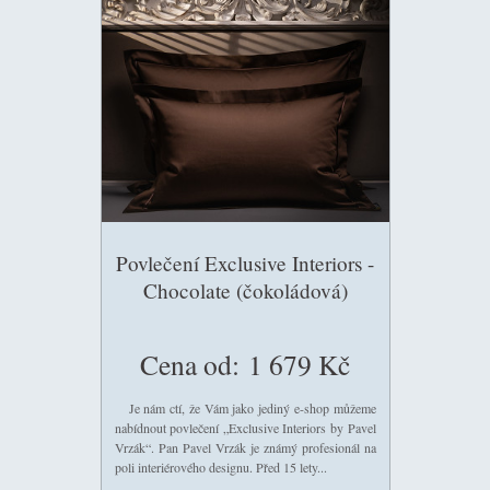
Povlečení Exclusive Interiors -
Chocolate (čokoládová)
Cena od:
1 679 Kč
Je nám ctí, že Vám jako jediný e-shop můžeme
nabídnout povlečení „Exclusive Interiors by Pavel
Vrzák“. Pan Pavel Vrzák je známý profesionál na
poli interiérového designu. Před 15 lety...