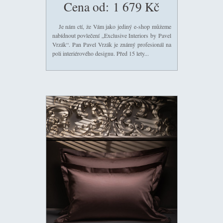
Cena od:
1 679 Kč
Je nám ctí, že Vám jako jediný e-shop můžeme
nabídnout povlečení „Exclusive Interiors by Pavel
Vrzák“. Pan Pavel Vrzák je známý profesionál na
poli interiérového designu. Před 15 lety...