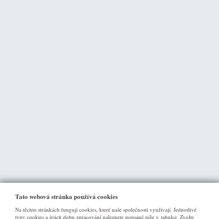
Tato webová stránka používá cookies
Na těchto stránkách fungují cookies, které naše společnosti využívají. Jednotlivé
typy cookies a jejich dobu zpracování naleznete popsané níže v tabulce. Zvolte