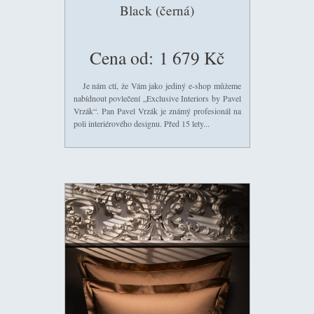
Black (černá)
Cena od:
1 679 Kč
Je nám ctí, že Vám jako jediný e-shop můžeme
nabídnout povlečení „Exclusive Interiors by Pavel
Vrzák“. Pan Pavel Vrzák je známý profesionál na
poli interiérového designu. Před 15 lety...