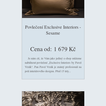
Povlečení Exclusive Interiors -
Sesame
Cena od:
1 679 Kč
Je nám ctí, že Vám jako jediný e-shop můžeme
nabídnout povlečení „Exclusive Interiors by Pavel
Vrzák“. Pan Pavel Vrzák je známý profesionál na
poli interiérového designu. Před 15 lety...