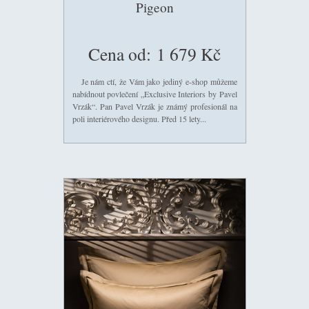
Pigeon
Cena od:
1 679 Kč
Je nám ctí, že Vám jako jediný e-shop můžeme
nabídnout povlečení „Exclusive Interiors by Pavel
Vrzák“. Pan Pavel Vrzák je známý profesionál na
poli interiérového designu. Před 15 lety...