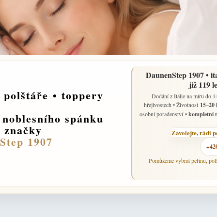
DaunenStep 1907 • ita
již 119 l
polštáře
•
toppery
Dodání z Itálie na míru do 
hřejivostech • Životnost
15–20 
osobní poradenství
•
kompletní 
 noblesního spánku
é značky
Zavolejte, rádi 
Step 1907
+42
Pomůžeme vybrat peřinu, polš