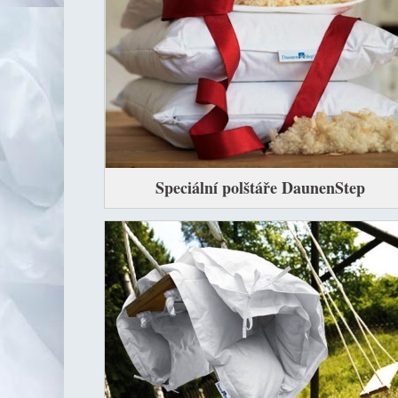
Speciální polštáře DaunenStep