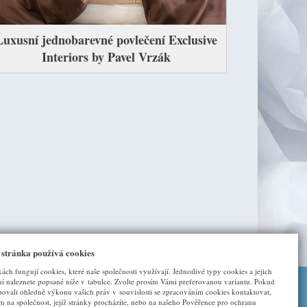
Luxusní jednobarevné povlečení Exclusive
Interiors by Pavel Vrzák
 stránka používá cookies
kách fungují cookies, které naše společnosti využívají. Jednotlivé typy cookies a jejich
í naleznete popsané níže v tabulce. Zvolte prosím Vámi preferovanou variantu. Pokud
bovali ohledně výkonu vašich práv v souvislosti se zpracováním cookies kontaktovat,
DALŠÍ ODKAZY
ím na společnost, jejíž stránky procházíte, nebo na našeho Pověřence pro ochranu