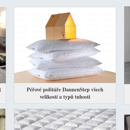
Péřové polštáře DaunenStep všech
í
velikostí a typů tuhosti