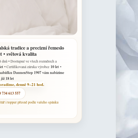
lská tradice a precizní řemeslo
et
• světová kvalita
14 dnů • Dostupné ve všech rozměrech a
let
• Certifikovaná záruka výrobce
10 let
•
nabídku DaunenStep 1907 vám nabízíme
již 18 let
poradíme, denně 9–21 hod.
0 734 613 557
tář i topper přesně podle vašeho spánku