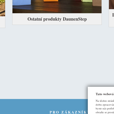
Ostatní produkty DaunenStep
Tato webová
Na těchto strán
dobu zpracován
byste nás potře
U
PRO ZÁKAZNÍKY
obraťte se pros