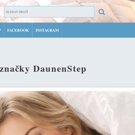
P
FACEBOOK
INSTAGRAM
ZAR
PŘIH
MŮJ 
é značky DaunenStep