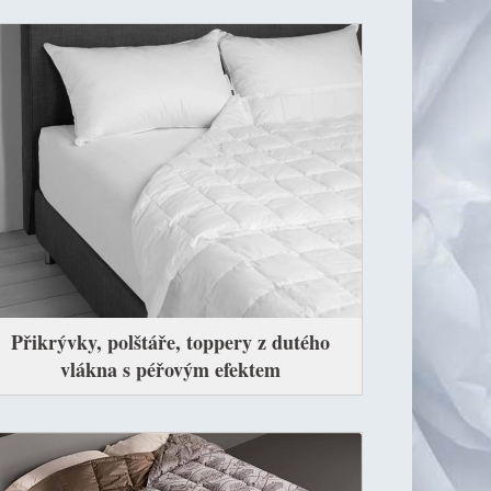
Přikrývky, polštáře, toppery z dutého
vlákna s péřovým efektem