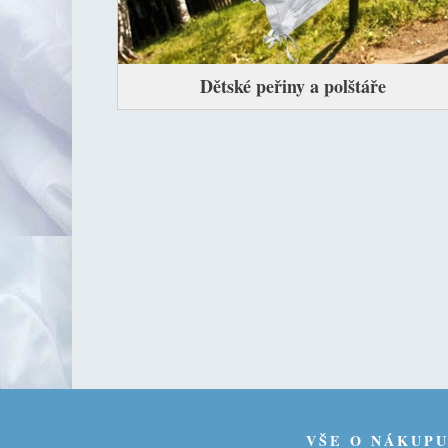
Dětské peřiny a polštáře
VŠE O NÁKUP