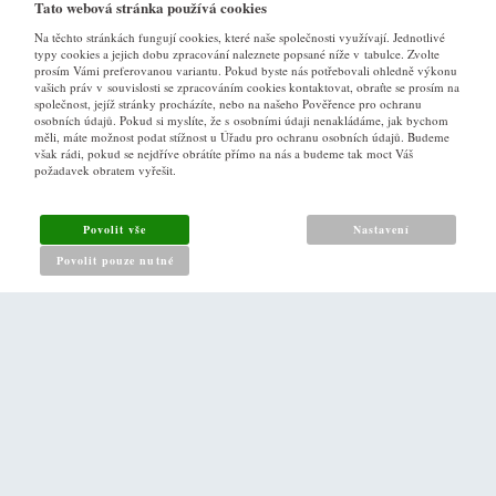
Tato webová stránka používá cookies
Na těchto stránkách fungují cookies, které naše společnosti využívají. Jednotlivé
typy cookies a jejich dobu zpracování naleznete popsané níže v tabulce. Zvolte
prosím Vámi preferovanou variantu. Pokud byste nás potřebovali ohledně výkonu
vašich práv v souvislosti se zpracováním cookies kontaktovat, obraťte se prosím na
společnost, jejíž stránky procházíte, nebo na našeho Pověřence pro ochranu
osobních údajů. Pokud si myslíte, že s osobními údaji nenakládáme, jak bychom
VŠE O NÁKUPU
měli, máte možnost podat stížnost u Úřadu pro ochranu osobních údajů. Budeme
však rádi, pokud se nejdříve obrátíte přímo na nás a budeme tak moct Váš
požadavek obratem vyřešit.
Obchodní podmínky
Jak nakupovat
Povolit vše
Nastavení
Reklamační řád
Povolit pouze nutné
Zásady pro nakládání s osobními údaji
PRO ZÁKAZNÍKY
Kontakt
Naše prodejna v Praze