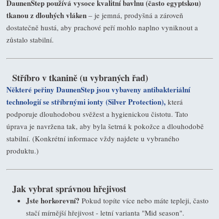
DaunenStep používá vysoce kvalitní bavlnu (často egyptskou)
tkanou z dlouhých vláken
– je jemná, prodyšná a zároveň
dostatečně hustá, aby prachové peří mohlo naplno vyniknout a
zůstalo stabilní.
Stříbro v tkanině (u vybraných řad)
Některé peřiny DaunenStep jsou vybaveny antibakteriální
technologií se stříbrnými ionty (Silver Protection),
která
podporuje dlouhodobou svěžest a hygienickou čistotu. Tato
úprava je navržena tak, aby byla šetrná k pokožce a dlouhodobě
stabilní. (Konkrétní informace vždy najdete u vybraného
produktu.)
Jak vybrat správnou hřejivost
Jste horkorevní?
Pokud topíte více nebo máte tepleji, často
stačí mírnější hřejivost - letní varianta "Mid season".