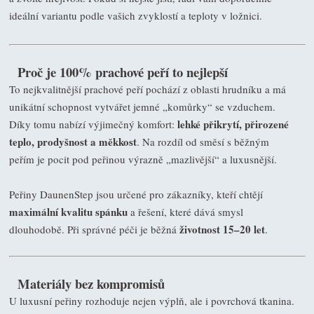
ideální variantu podle vašich zvyklostí a teploty v ložnici.
Proč je 100% prachové peří to nejlepší
To nejkvalitnější prachové peří pochází z oblasti hrudníku a má
unikátní schopnost vytvářet jemné „komůrky“ se vzduchem.
lehké přikrytí, přirozené
Díky tomu nabízí výjimečný komfort:
teplo, prodyšnost a měkkost
. Na rozdíl od směsí s běžným
peřím je pocit pod peřinou výrazně „mazlivější“ a luxusnější.
Peřiny DaunenStep jsou určené pro zákazníky, kteří chtějí
maximální kvalitu spánku
a řešení, které dává smysl
životnost 15–20 let
dlouhodobě. Při správné péči je běžná
.
Materiály bez kompromisů
U luxusní peřiny rozhoduje nejen výplň, ale i povrchová tkanina.