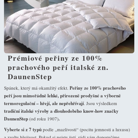
Prémiové peřiny ze 100%
prachového peří italské zn.
DaunenStep
Peřiny ze
100% prachového
Spánek, který má okamžitý efekt.
peří
jsou mimořádně lehké, přirozeně prodyšné a výborně
termoregulační – hřejí, ale nepřehřívají
. Jsou výsledkem
tradiční italské výroby a dlouhodobého know-how značky
DaunenStep
.
(od roku 1907)
Vyberte si z 7 typů
podle „mazlivosti“ (pocitu jemnosti a luxusu)
a zvolte hřejivost. Pokud si nejste jistí, rádi vám doporučíme