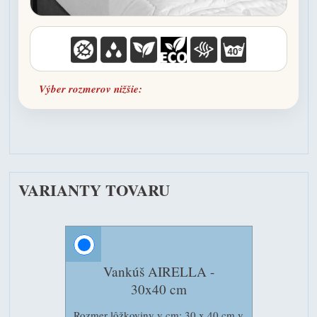
Výber rozmerov nižšie:
VARIANTY TOVARU
Vankúš AIRELLA -
30x40 cm
Rozmer lôžkoviny v cm: 30 x 40 cm v