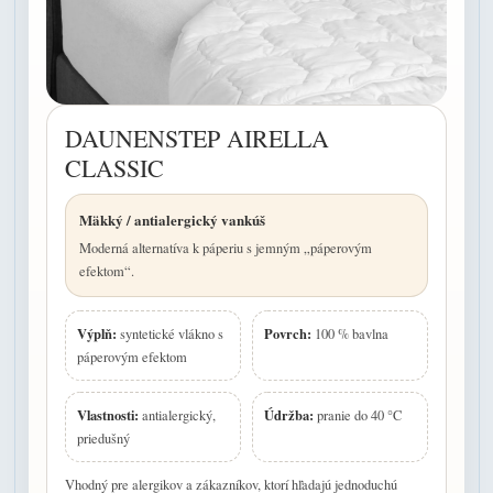
DAUNENSTEP AIRELLA
CLASSIC
Mäkký / antialergický vankúš
Moderná alternatíva k páperiu s jemným „páperovým
efektom“.
Výplň:
Povrch:
syntetické vlákno s
100 % bavlna
páperovým efektom
Vlastnosti:
Údržba:
antialergický,
pranie do 40 °C
priedušný
Vhodný pre alergikov a zákazníkov, ktorí hľadajú jednoduchú