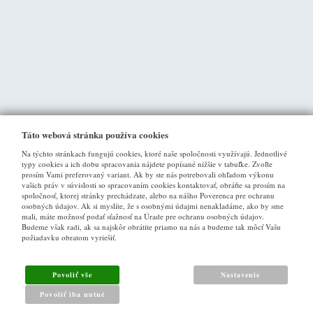
Táto webová stránka používa cookies
Na týchto stránkach fungujú cookies, ktoré naše spoločnosti využívajú. Jednotlivé
typy cookies a ich dobu spracovania nájdete popísané nižšie v tabuľke. Zvoľte
prosím Vami preferovaný variant. Ak by ste nás potrebovali ohľadom výkonu
vašich práv v súvislosti so spracovaním cookies kontaktovať, obráťte sa prosím na
spoločnosť, ktorej stránky prechádzate, alebo na nášho Poverenca pre ochranu
osobných údajov. Ak si myslíte, že s osobnými údajmi nenakladáme, ako by sme
VŠE O NÁKUPU
mali, máte možnosť podať sťažnosť na Úrade pre ochranu osobných údajov.
Budeme však radi, ak sa najskôr obrátite priamo na nás a budeme tak môcť Vašu
požiadavku obratom vyriešiť.
Obchodné podmienky
Ako nakupovat
Povoliť vše
Nastavenie
Reklamacny poriadok
Povoliť iba nutné
Zásady pro nakládání s osobními údaji