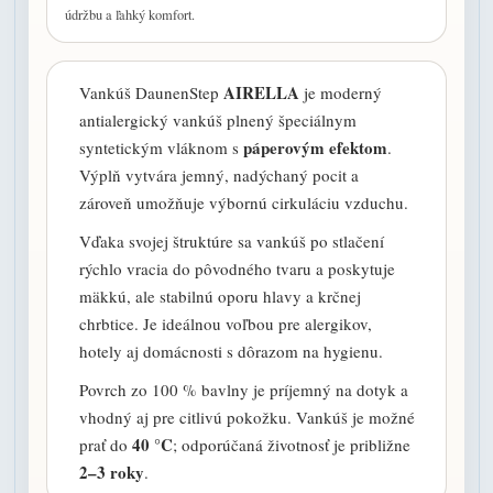
údržbu a ľahký komfort.
AIRELLA
Vankúš DaunenStep
je moderný
antialergický vankúš plnený špeciálnym
páperovým efektom
syntetickým vláknom s
.
Výplň vytvára jemný, nadýchaný pocit a
zároveň umožňuje výbornú cirkuláciu vzduchu.
Vďaka svojej štruktúre sa vankúš po stlačení
rýchlo vracia do pôvodného tvaru a poskytuje
mäkkú, ale stabilnú oporu hlavy a krčnej
chrbtice. Je ideálnou voľbou pre alergikov,
hotely aj domácnosti s dôrazom na hygienu.
Povrch zo 100 % bavlny je príjemný na dotyk a
vhodný aj pre citlivú pokožku. Vankúš je možné
40 °C
prať do
; odporúčaná životnosť je približne
2–3 roky
.