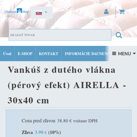
ZAREGISTROVAŤ SA
ŠPECIÁLNE VANKÚŠE
VANKÚŠ Z DUTÉHO VLÁKNA
PRIHLÁSIŤ SA
Úvod
E-SHOP
KONTAKT
INFORMÁCIE DAUNENSTEP
(PÉROVÝ EFEKT) AIRELLA - 30X40 CM
 MENU 
MÔJ ÚČET
Vankúš z dutého vlákna
FACEBOOK
INSTAGRAM
(pérový efekt) AIRELLA -
30x40 cm
Cena pred zľavou
38.80 € vrátane DPH
Zľava
3.90 €
(10%)