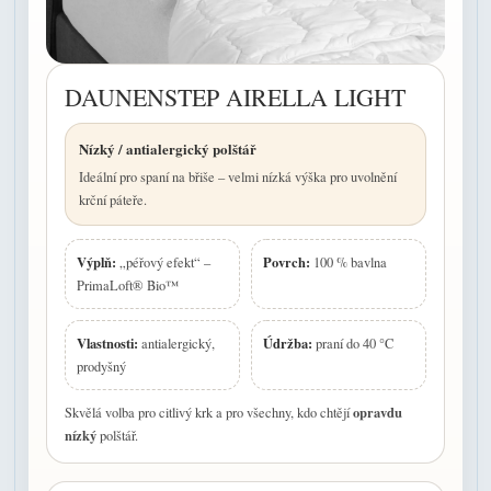
DAUNENSTEP AIRELLA LIGHT
Nízký / antialergický polštář
Ideální pro spaní na břiše – velmi nízká výška pro uvolnění
krční páteře.
Výplň:
Povrch:
„péřový efekt“ –
100 % bavlna
PrimaLoft® Bio™
Vlastnosti:
Údržba:
antialergický,
praní do 40 °C
prodyšný
opravdu
Skvělá volba pro citlivý krk a pro všechny, kdo chtějí
nízký
polštář.