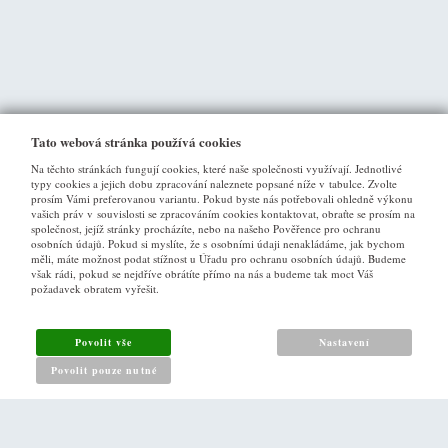
Tato webová stránka používá cookies
Na těchto stránkách fungují cookies, které naše společnosti využívají. Jednotlivé
typy cookies a jejich dobu zpracování naleznete popsané níže v tabulce. Zvolte
prosím Vámi preferovanou variantu. Pokud byste nás potřebovali ohledně výkonu
vašich práv v souvislosti se zpracováním cookies kontaktovat, obraťte se prosím na
společnost, jejíž stránky procházíte, nebo na našeho Pověřence pro ochranu
osobních údajů. Pokud si myslíte, že s osobními údaji nenakládáme, jak bychom
VŠE O NÁKUPU
měli, máte možnost podat stížnost u Úřadu pro ochranu osobních údajů. Budeme
však rádi, pokud se nejdříve obrátíte přímo na nás a budeme tak moct Váš
požadavek obratem vyřešit.
Obchodní podmínky
Jak nakupovat
Povolit vše
Nastavení
Reklamační řád
Povolit pouze nutné
Zásady pro nakládání s osobními údaji
PRO ZÁKAZNÍKY