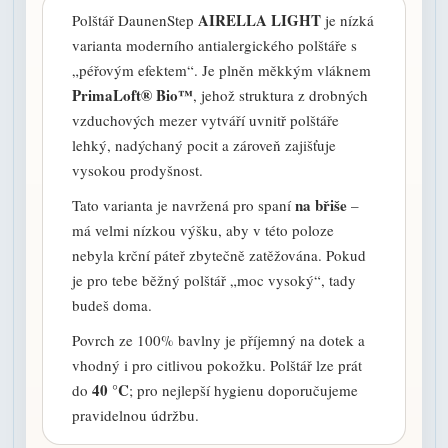
AIRELLA LIGHT
Polštář DaunenStep
je nízká
varianta moderního antialergického polštáře s
„péřovým efektem“. Je plněn měkkým vláknem
PrimaLoft® Bio™
, jehož struktura z drobných
vzduchových mezer vytváří uvnitř polštáře
lehký, nadýchaný pocit a zároveň zajišťuje
vysokou prodyšnost.
na břiše
Tato varianta je navržená pro spaní
–
má velmi nízkou výšku, aby v této poloze
nebyla krční páteř zbytečně zatěžována. Pokud
je pro tebe běžný polštář „moc vysoký“, tady
budeš doma.
Povrch ze 100% bavlny je příjemný na dotek a
vhodný i pro citlivou pokožku. Polštář lze prát
40 °C
do
; pro nejlepší hygienu doporučujeme
pravidelnou údržbu.