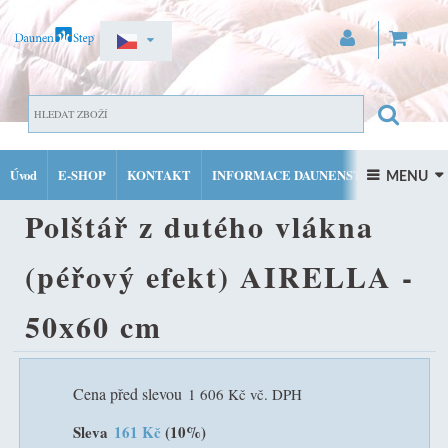
ZAREGISTROVAT SE
DOMŮ
SPECIÁLNÍ POLŠTÁŘE DAUNENSTEP
POLŠTÁŘ Z
PŘIHLÁSIT SE
Úvod
E-SHOP
KONTAKT
INFORMACE DAUNENSTEP
DUTÉHO VLÁKNA (PÉŘOVÝ EFEKT) AIRELLA - 50X60 CM
 MENU 
MŮJ ÚČET
Polštář z dutého vlákna
FACEBOOK
INSTAGRAM
(péřový efekt) AIRELLA -
50x60 cm
Cena před slevou
1 606 Kč vč. DPH
Sleva
161 Kč
(10%)