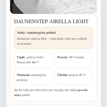
DAUNENSTEP AIRELLA LIGHT
Nízký / antialergický polštář
Ideální pro spaní na břiše – velmi nízká výška pro uvolnění
krční páteře.
Výplň:
Povrch:
„péřový efekt“ –
100 % bavlna
PrimaLoft® Bio™
Vlastnosti:
Údržba:
antialergický,
praní do 40 °C
prodyšný
opravdu
Skvělá volba pro citlivý krk a pro všechny, kdo chtějí
nízký
polštář.