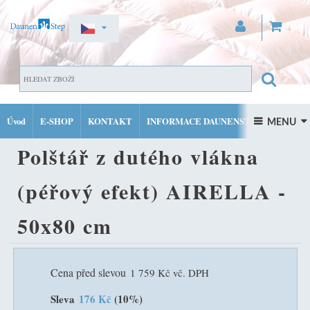
ZAREGISTROVAT SE
DOMŮ
SPECIÁLNÍ POLŠTÁŘE DAUNENSTEP
POLŠTÁŘ Z
PŘIHLÁSIT SE
Úvod
E-SHOP
KONTAKT
INFORMACE DAUNENSTEP
DUTÉHO VLÁKNA (PÉŘOVÝ EFEKT) AIRELLA - 50X80 CM
 MENU 
MŮJ ÚČET
Polštář z dutého vlákna
FACEBOOK
INSTAGRAM
(péřový efekt) AIRELLA -
50x80 cm
Cena před slevou
1 759 Kč vč. DPH
Sleva
176 Kč
(10%)