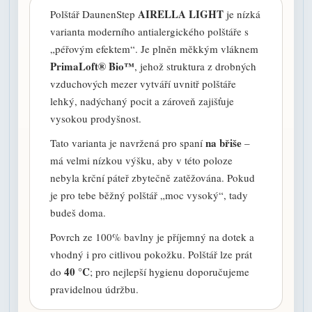
AIRELLA LIGHT
Polštář DaunenStep
je nízká
varianta moderního antialergického polštáře s
„péřovým efektem“. Je plněn měkkým vláknem
PrimaLoft® Bio™
, jehož struktura z drobných
vzduchových mezer vytváří uvnitř polštáře
lehký, nadýchaný pocit a zároveň zajišťuje
vysokou prodyšnost.
na břiše
Tato varianta je navržená pro spaní
–
má velmi nízkou výšku, aby v této poloze
nebyla krční páteř zbytečně zatěžována. Pokud
je pro tebe běžný polštář „moc vysoký“, tady
budeš doma.
Povrch ze 100% bavlny je příjemný na dotek a
vhodný i pro citlivou pokožku. Polštář lze prát
40 °C
do
; pro nejlepší hygienu doporučujeme
pravidelnou údržbu.