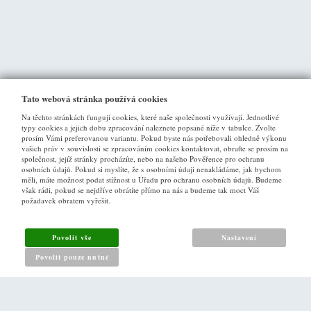
Tato webová stránka používá cookies
Na těchto stránkách fungují cookies, které naše společnosti využívají. Jednotlivé
typy cookies a jejich dobu zpracování naleznete popsané níže v tabulce. Zvolte
prosím Vámi preferovanou variantu. Pokud byste nás potřebovali ohledně výkonu
vašich práv v souvislosti se zpracováním cookies kontaktovat, obraťte se prosím na
společnost, jejíž stránky procházíte, nebo na našeho Pověřence pro ochranu
osobních údajů. Pokud si myslíte, že s osobními údaji nenakládáme, jak bychom
VŠE O NÁKUPU
měli, máte možnost podat stížnost u Úřadu pro ochranu osobních údajů. Budeme
však rádi, pokud se nejdříve obrátíte přímo na nás a budeme tak moct Váš
požadavek obratem vyřešit.
Obchodní podmínky
Jak nakupovat
Povolit vše
Nastavení
Reklamační řád
Povolit pouze nutné
Zásady pro nakládání s osobními údaji
PRO ZÁKAZNÍKY