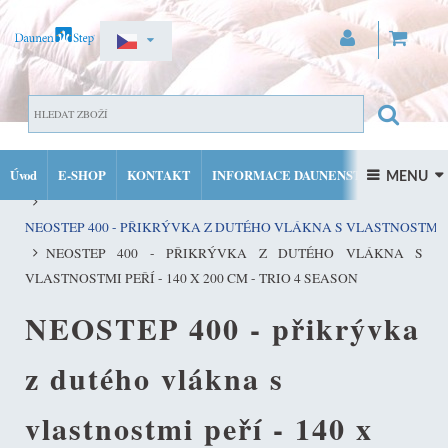
ZAREGISTROVAT SE
DOMŮ
PŘIHLÁSIT SE
Úvod
E-SHOP
KONTAKT
INFORMACE DAUNENSTEP
PŘIKRÝVKY, POLŠTÁŘE, TOPPERY Z DUTÉHO VLÁKNA S PÉŘOV
 MENU 
MŮJ ÚČET
FACEBOOK
INSTAGRAM
NEOSTEP 400 - PŘIKRÝVKA Z DUTÉHO VLÁKNA S VLASTNOSTMI 
NEOSTEP 400 - PŘIKRÝVKA Z DUTÉHO VLÁKNA S
VLASTNOSTMI PEŘÍ - 140 X 200 CM - TRIO 4 SEASON
NEOSTEP 400 - přikrývka
z dutého vlákna s
vlastnostmi peří - 140 x