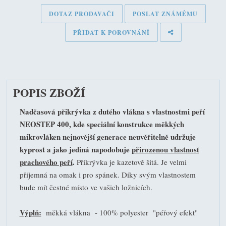
DOTAZ PRODAVAČI
POSLAT ZNÁMÉMU
PŘIDAT K POROVNÁNÍ
POPIS ZBOŽÍ
Nadčasová přikrývka z dutého vlákna s vlastnostmi peří
NEOSTEP 400, kde speciální konstrukce měkkých
mikrovláken nejnovější generace neuvěřitelně udržuje
kyprost a jako jediná napodobuje
přirozenou vlastnost
prachového peří
.
Přikrývka je kazetově šitá. Je velmi
příjemná na omak i pro spánek. Díky svým vlastnostem
bude mít čestné místo ve vašich ložnicích.
Výplň:
měkká vlákna - 100% polyester "péřový efekt"