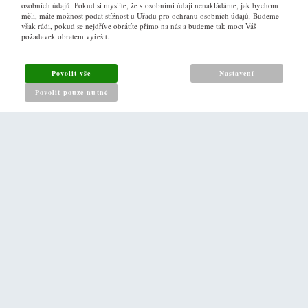
osobních údajů. Pokud si myslíte, že s osobními údaji nenakládáme, jak bychom
VŠE O NÁKUPU
měli, máte možnost podat stížnost u Úřadu pro ochranu osobních údajů. Budeme
však rádi, pokud se nejdříve obrátíte přímo na nás a budeme tak moct Váš
požadavek obratem vyřešit.
Obchodní podmínky
Jak nakupovat
Povolit vše
Nastavení
Reklamační řád
Povolit pouze nutné
Zásady pro nakládání s osobními údaji
PRO ZÁKAZNÍKY
Kontakt
Naše prodejna v Praze
DALŠÍ ODKAZY
O nás