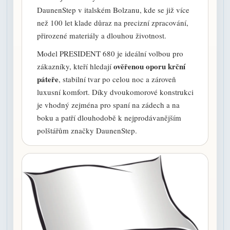
DaunenStep v italském Bolzanu, kde se již více
než 100 let klade důraz na precizní zpracování,
přirozené materiály a dlouhou životnost.
Model PRESIDENT 680 je ideální volbou pro
ověřenou oporu krční
zákazníky, kteří hledají
páteře
, stabilní tvar po celou noc a zároveň
luxusní komfort. Díky dvoukomorové konstrukci
je vhodný zejména pro spaní na zádech a na
boku a patří dlouhodobě k nejprodávanějším
polštářům značky DaunenStep.