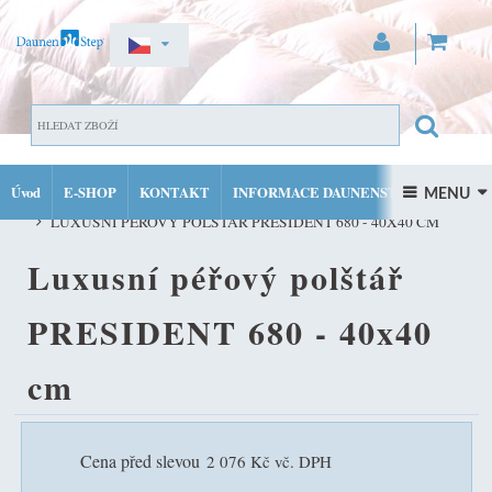
ZAREGISTROVAT SE
DOMŮ
PŘIHLÁSIT SE
Úvod
E-SHOP
KONTAKT
INFORMACE DAUNENSTEP
PÉŘOVÉ POLŠTÁŘE DAUNENSTEP VŠECH VELIKOSTÍ A TYPŮ TUH
 MENU 
MŮJ ÚČET
LUXUSNÍ PÉŘOVÝ POLŠTÁŘ PRESIDENT 680 - 40X40 CM
FACEBOOK
INSTAGRAM
Luxusní péřový polštář
PRESIDENT 680 - 40x40
cm
Cena před slevou
2 076 Kč vč. DPH