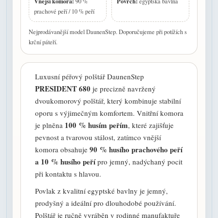
Vnější komora:
Povrch:
90 %
egyptská bavlna
prachové peří / 10 % peří
Nejprodávanější model DaunenStep. Doporučujeme při potížích s
krční páteří.
Luxusní péřový polštář DaunenStep
PRESIDENT 680
je precizně navržený
dvoukomorový polštář, který kombinuje stabilní
oporu s výjimečným komfortem. Vnitřní komora
100 % husím peřím
je plněna
, které zajišťuje
pevnost a tvarovou stálost, zatímco vnější
90 % husího prachového peří
komora obsahuje
a 10 % husího peří
pro jemný, nadýchaný pocit
při kontaktu s hlavou.
Povlak z kvalitní egyptské bavlny je jemný,
prodyšný a ideální pro dlouhodobé používání.
Polštář je ručně vyráběn v rodinné manufaktuře