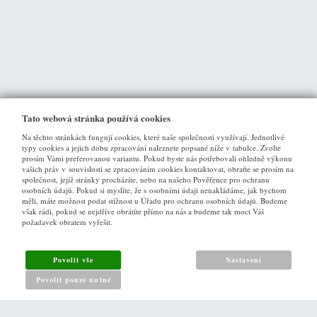
Tato webová stránka používá cookies
Na těchto stránkách fungují cookies, které naše společnosti využívají. Jednotlivé
typy cookies a jejich dobu zpracování naleznete popsané níže v tabulce. Zvolte
prosím Vámi preferovanou variantu. Pokud byste nás potřebovali ohledně výkonu
vašich práv v souvislosti se zpracováním cookies kontaktovat, obraťte se prosím na
společnost, jejíž stránky procházíte, nebo na našeho Pověřence pro ochranu
osobních údajů. Pokud si myslíte, že s osobními údaji nenakládáme, jak bychom
VŠE O NÁKUPU
měli, máte možnost podat stížnost u Úřadu pro ochranu osobních údajů. Budeme
však rádi, pokud se nejdříve obrátíte přímo na nás a budeme tak moct Váš
požadavek obratem vyřešit.
Obchodní podmínky
Jak nakupovat
Povolit vše
Nastavení
Reklamační řád
Povolit pouze nutné
Zásady pro nakládání s osobními údaji