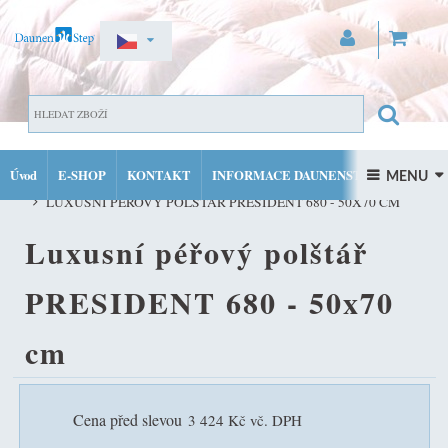
ZAREGISTROVAT SE
DOMŮ
PŘIHLÁSIT SE
Úvod
E-SHOP
KONTAKT
INFORMACE DAUNENSTEP
PÉŘOVÉ POLŠTÁŘE DAUNENSTEP VŠECH VELIKOSTÍ A TYPŮ TUH
 MENU 
MŮJ ÚČET
LUXUSNÍ PÉŘOVÝ POLŠTÁŘ PRESIDENT 680 - 50X70 CM
FACEBOOK
INSTAGRAM
Luxusní péřový polštář
PRESIDENT 680 - 50x70
cm
Cena před slevou
3 424 Kč vč. DPH