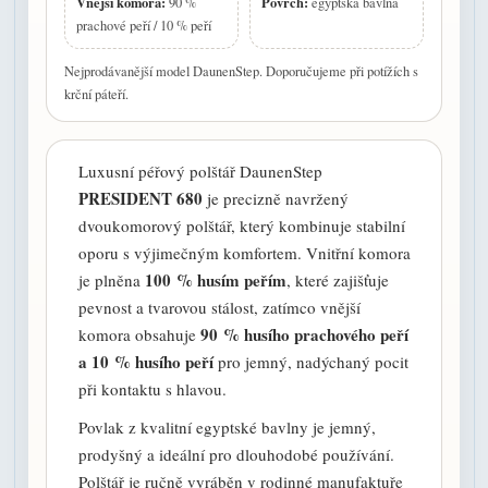
Vnější komora:
Povrch:
90 %
egyptská bavlna
prachové peří / 10 % peří
Nejprodávanější model DaunenStep. Doporučujeme při potížích s
krční páteří.
Luxusní péřový polštář DaunenStep
PRESIDENT 680
je precizně navržený
dvoukomorový polštář, který kombinuje stabilní
oporu s výjimečným komfortem. Vnitřní komora
100 % husím peřím
je plněna
, které zajišťuje
pevnost a tvarovou stálost, zatímco vnější
90 % husího prachového peří
komora obsahuje
a 10 % husího peří
pro jemný, nadýchaný pocit
při kontaktu s hlavou.
Povlak z kvalitní egyptské bavlny je jemný,
prodyšný a ideální pro dlouhodobé používání.
Polštář je ručně vyráběn v rodinné manufaktuře