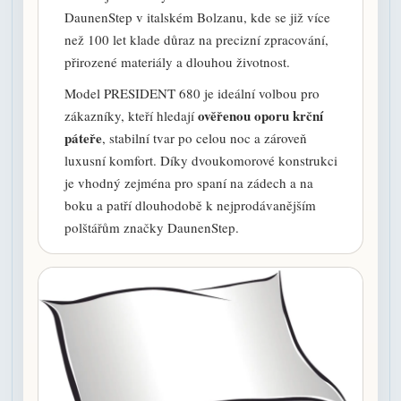
DaunenStep v italském Bolzanu, kde se již více
než 100 let klade důraz na precizní zpracování,
přirozené materiály a dlouhou životnost.
Model PRESIDENT 680 je ideální volbou pro
ověřenou oporu krční
zákazníky, kteří hledají
páteře
, stabilní tvar po celou noc a zároveň
luxusní komfort. Díky dvoukomorové konstrukci
je vhodný zejména pro spaní na zádech a na
boku a patří dlouhodobě k nejprodávanějším
polštářům značky DaunenStep.