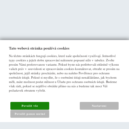
Tato webová stránka používá cookies
Na těchto stránkách fungují cookies, které naše společnosti využívají. Jednotlivé
typy cookies a jejich dobu zpracování naleznete popsané níže v tabulce. Zvolte
prosím Vámi preferovanou variantu. Pokud byste nás potřebovali ohledně výkonu
vašich práv v souvislosti se zpracováním cookies kontaktovat, obraťte se prosím na
společnost, jejíž stránky procházíte, nebo na našeho Pověřence pro ochranu
osobních údajů. Pokud si myslíte, že s osobními údaji nenakládáme, jak bychom
VŠE O NÁKUPU
měli, máte možnost podat stížnost u Úřadu pro ochranu osobních údajů. Budeme
však rádi, pokud se nejdříve obrátíte přímo na nás a budeme tak moct Váš
požadavek obratem vyřešit.
Obchodní podmínky
Jak nakupovat
Povolit vše
Nastavení
Reklamační řád
Povolit pouze nutné
Zásady pro nakládání s osobními údaji