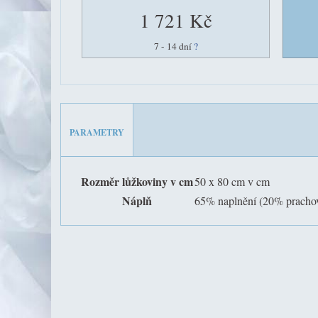
1 721 Kč
7 - 14 dní
?
PARAMETRY
Rozměr lůžkoviny v cm
50 x 80 cm v cm
Náplň
65% naplnění (20% prachov