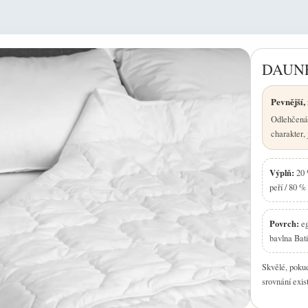
DAUN
Pevnější, 
Odlehčená 
charakter, 
Výplň:
20 
peří / 80 % 
Povrch:
eg
bavlna Bati
Skvělé, pokud
srovnání exist