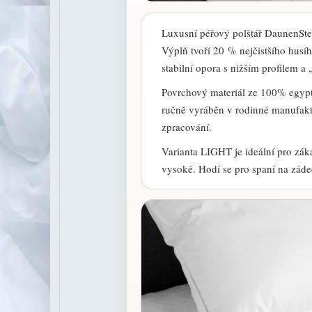
Luxusní péřový polštář DaunenSt
Výplň tvoří 20 % nejčistšího husí
stabilní opora s nižším profilem a
Povrchový materiál ze 100% egyp
ručně vyráběn v rodinné manufaktu
zpracování.
Varianta LIGHT je ideální pro záka
vysoké. Hodí se pro spaní na zádech