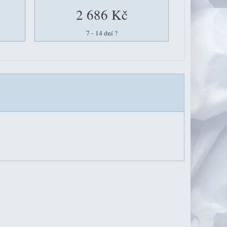
2 686 Kč
7 - 14 dní
?