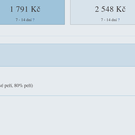
1 791 Kč
2 548 Kč
7 - 14 dní
?
7 - 14 dní
?
é peří, 80% peří)