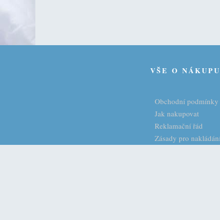
VŠE O NÁKUP
Obchodní podmínky
Jak nakupovat
Reklamační řád
Zásady pro nakládání
LUXURY Interior 24 s.r.o., Barrandova 1920/7, 143 00 Praha 4 - Modřa