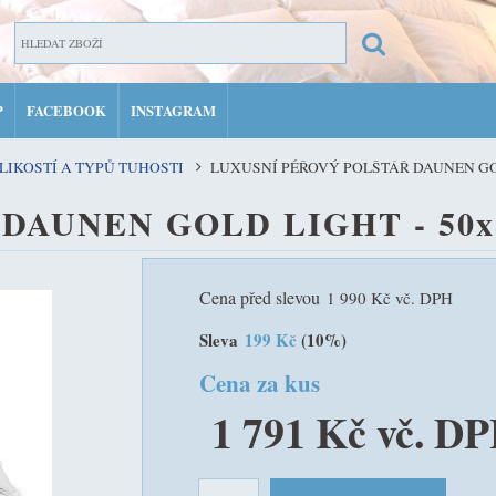
P
FACEBOOK
INSTAGRAM
ZAR
LIKOSTÍ A TYPŮ TUHOSTI
LUXUSNÍ PÉŘOVÝ POLŠTÁŘ DAUNEN GOL
PŘIH
ář DAUNEN GOLD LIGHT - 50x
MŮJ 
Cena před slevou
1 990 Kč vč. DPH
Sleva
199 Kč
(10%)
Cena za kus
1 791 Kč vč. D