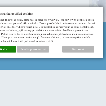
 stránka používá cookies
kách fungují cookies, které naše společnosti využívají. Jednotlivé typy cookies a jejich
í naleznete popsané níže v tabulce. Zvolte prosím Vámi preferovanou variantu. Pokud
bovali ohledně výkonu vašich práv v souvislosti se zpracováním cookies kontaktovat,
ím na společnost, jejíž stránky procházíte, nebo na našeho Pověřence pro ochranu
DALŠÍ ODKAZY
. Pokud si myslíte, že s osobními údaji nenakládáme, jak bychom měli, máte možnost
u Úřadu pro ochranu osobních údajů. Budeme však rádi, pokud se nejdříve obrátíte
 budeme tak moct Váš požadavek obratem vyřešit.
O nás
it vše
Povolit pouze nutné
Nastavení
Napište nám
Cookies
|
Sunlight systems
-
tvorba e-shopů