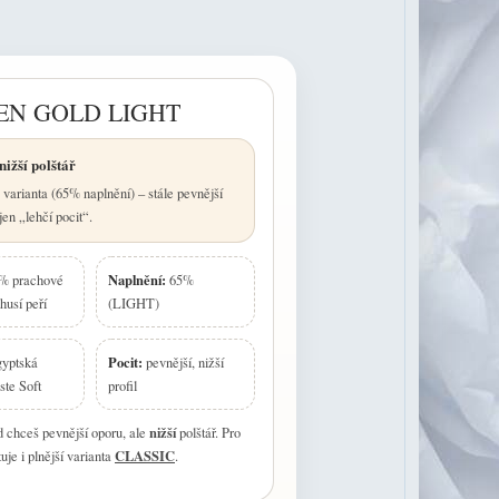
EN GOLD LIGHT
nižší polštář
varianta (65% naplnění) – stále pevnější
jen „lehčí pocit“.
Naplnění:
% prachové
65%
husí peří
(LIGHT)
Pocit:
yptská
pevnější, nižší
ste Soft
profil
nižší
 chceš pevnější oporu, ale
polštář. Pro
CLASSIC
uje i plnější varianta
.