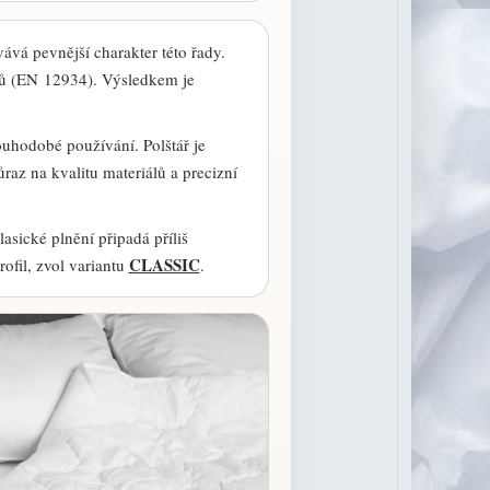
vává pevnější charakter této řady.
ovů (EN 12934). Výsledkem je
ouhodobé používání. Polštář je
az na kvalitu materiálů a precizní
asické plnění připadá příliš
CLASSIC
ofil, zvol variantu
.