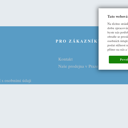
Tato webová
Na těchto strán
dobu zpracován
byste nás potře
obraťte se pros
U
PRO ZÁKAZNÍKY
osobních údajů
podat stížnost 
přímo na nás a
Kontakt
Povol
Naše prodejna v Praze
 s osobními údaji
ny