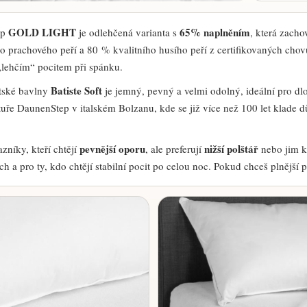
GOLD LIGHT
65% naplněním
ep
je odlehčená varianta s
, která zacho
ho prachového peří a 80 % kvalitního husího peří z certifikovaných ch
 „lehčím“ pocitem při spánku.
Batiste Soft
tské bavlny
je jemný, pevný a velmi odolný, ideální pro dl
ře DaunenStep v italském Bolzanu, kde se již více než 100 let klade důr
pevnější oporu
nižší polštář
zníky, kteří chtějí
, ale preferují
nebo jim kl
 a pro ty, kdo chtějí stabilní pocit po celou noc. Pokud chceš plnější pr