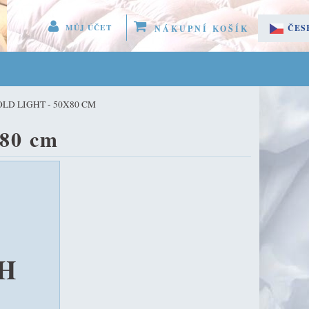
MŮJ ÚČET
ČES
NÁKUPNÍ KOŠÍK
 MENU 
SLO
EGISTROVAT SE
D LIGHT - 50X80 CM
LÁSIT SE
80 cm
ÚČET
PH