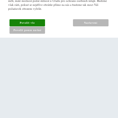
měli, máte možnost podat stížnost u Úřadu pro ochranu osobních údajů. Budeme
však rádi, pokud se nejdříve obrátíte přímo na nás a budeme tak moct Váš
požadavek obratem vyřešit.
Obchodní podmínky
Jak nakupovat
Povolit vše
Nastavení
Reklamační řád
Povolit pouze nutné
Zásady pro nakládání s osobními údaji
PRO ZÁKAZNÍKY
Kontakt
Naše prodejna v Praze
DALŠÍ ODKAZY
O nás
Napište nám