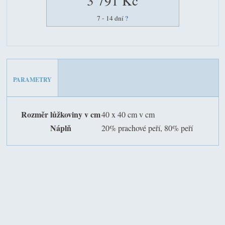
3 791 Kč
7 - 14 dní
?
PARAMETRY
Rozměr lůžkoviny v cm
40 x 40 cm v cm
Náplň
20% prachové peří, 80% peří