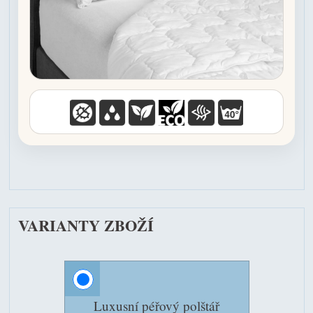
VARIANTY ZBOŽÍ
Luxusní péřový polštář