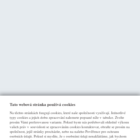
Tato webová stránka používá cookies
Na těchto stránkách fungují cookies, které naše společnosti využívají. Jednotlivé
typy cookies a jejich dobu zpracování naleznete popsané níže v tabulce. Zvolte
prosím Vámi preferovanou variantu. Pokud byste nás potřebovali ohledně výkonu
vašich práv v souvislosti se zpracováním cookies kontaktovat, obraťte se prosím na
společnost, jejíž stránky procházíte, nebo na našeho Pověřence pro ochranu
osobních údajů. Pokud si myslíte, že s osobními údaji nenakládáme, jak bychom
VŠE O NÁKUPU