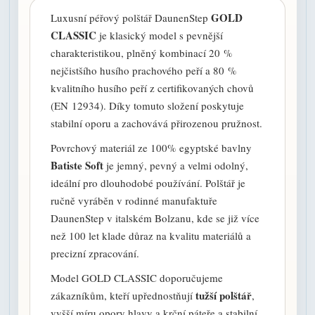
GOLD
Luxusní péřový polštář DaunenStep
CLASSIC
je klasický model s pevnější
charakteristikou, plněný kombinací 20 %
nejčistšího husího prachového peří a 80 %
kvalitního husího peří z certifikovaných chovů
(EN 12934). Díky tomuto složení poskytuje
stabilní oporu a zachovává přirozenou pružnost.
Povrchový materiál ze 100% egyptské bavlny
Batiste Soft
je jemný, pevný a velmi odolný,
ideální pro dlouhodobé používání. Polštář je
ručně vyráběn v rodinné manufaktuře
DaunenStep v italském Bolzanu, kde se již více
než 100 let klade důraz na kvalitu materiálů a
precizní zpracování.
Model GOLD CLASSIC doporučujeme
tužší polštář
zákazníkům, kteří upřednostňují
,
vyšší míru opory hlavy a krční páteře a stabilní