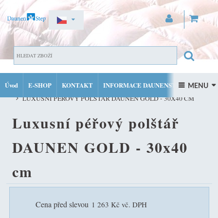
ZAREGISTROVAT SE
DOMŮ
PŘIHLÁSIT SE
Úvod
E-SHOP
KONTAKT
INFORMACE DAUNENSTEP
PÉŘOVÉ POLŠTÁŘE DAUNENSTEP VŠECH VELIKOSTÍ A TYPŮ TUH
 MENU 
MŮJ ÚČET
LUXUSNÍ PÉŘOVÝ POLŠTÁŘ DAUNEN GOLD - 30X40 CM
FACEBOOK
INSTAGRAM
Luxusní péřový polštář
DAUNEN GOLD - 30x40
cm
Cena před slevou
1 263 Kč vč. DPH