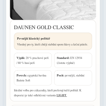
DAUNEN GOLD CLASSIC
Pevnější klasický polštář
Vhodný pro ty, kteří chtějí stabilní oporu hlavy a krční páteře.
Výplň:
Standard:
20 % prachové peří
EN 12934
/ 80 % husí peří
(čistota výplně)
Povrch:
Pocit:
egyptská bavlna
pevnější, stabilní
Batiste Soft
Ideální volba pro zákazníky, kteří preferují tužší polštář. K
LIGHT
dispozici je také odlehčená varianta
.