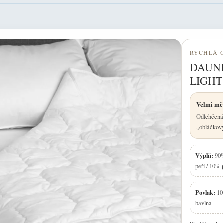
RYCHLÁ 
DAUNE
LIGHT
Velmi měk
Odlehčená 
„obláčkový“
Výplň:
90%
peří / 10% 
Povlak:
10
bavlna