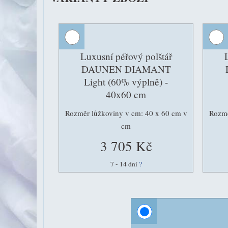
Luxusní péřový polštář
DAUNEN DIAMANT
Light (60% výplně) -
40x60 cm
Rozměr lůžkoviny v cm: 40 x 60 cm v
Rozmě
cm
3 705 Kč
7 - 14 dní
?