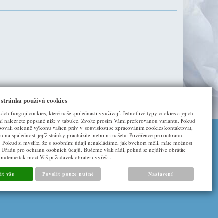
 stránka používá cookies
kách fungují cookies, které naše společnosti využívají. Jednotlivé typy cookies a jejich
í naleznete popsané níže v tabulce. Zvolte prosím Vámi preferovanou variantu. Pokud
bovali ohledně výkonu vašich práv v souvislosti se zpracováním cookies kontaktovat,
ím na společnost, jejíž stránky procházíte, nebo na našeho Pověřence pro ochranu
. Pokud si myslíte, že s osobními údaji nenakládáme, jak bychom měli, máte možnost
DALŠÍ ODKAZY
u Úřadu pro ochranu osobních údajů. Budeme však rádi, pokud se nejdříve obrátíte
 budeme tak moct Váš požadavek obratem vyřešit.
O nás
it vše
Povolit pouze nutné
Nastavení
Napište nám