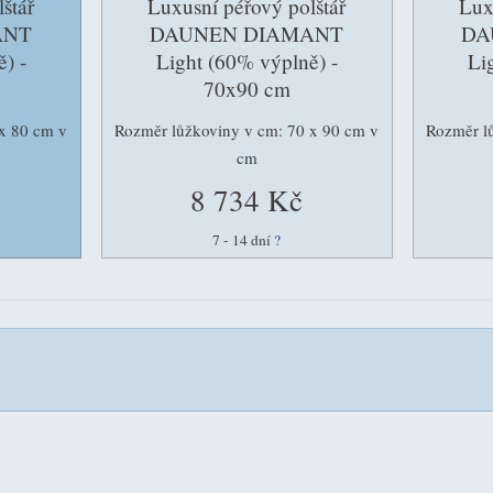
štář
Luxusní péřový polštář
Lux
ANT
DAUNEN DIAMANT
DA
) -
Light (60% výplně) -
Li
70x90 cm
x 80 cm v
Rozměr lůžkoviny v cm: 70 x 90 cm v
Rozměr l
cm
8 734 Kč
7 - 14 dní
?