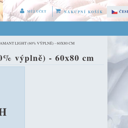
MŮJ ÚČET
ČES
NÁKUPNÍ KOŠÍK
 MENU 
SLO
EGISTROVAT SE
MANT LIGHT (60% VÝPLNĚ) - 60X80 CM
LÁSIT SE
% výplně) - 60x80 cm
ÚČET
PH