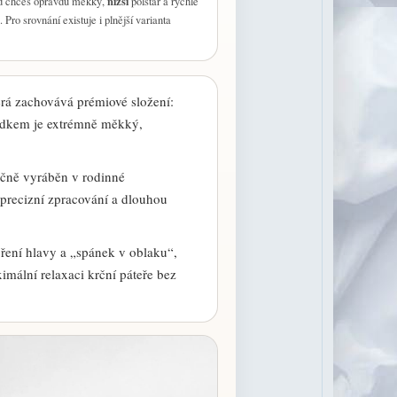
nižší
d chceš opravdu měkký,
polštář a rychlé
 Pro srovnání existuje i plnější varianta
erá zachovává prémiové složení:
ledkem je extrémně měkký,
učně vyráběn v rodinné
 precizní zpracování a dlouhou
oření hlavy a „spánek v oblaku“,
imální relaxaci krční páteře bez