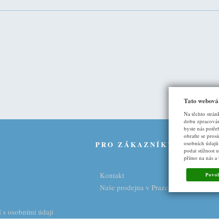
Tato webová
Na těchto strán
dobu zpracován
byste nás potře
obraťte se pros
osobních údajů
U
PRO ZÁKAZNÍKY
podat stížnost 
přímo na nás a
Kontakt
Povol
Naše prodejna v Praze
 s osobními údaji