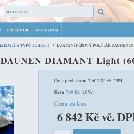
P
FACEBOOK
INSTAGRAM
ZAR
LIKOSTÍ A TYPŮ TUHOSTI
LUXUSNÍ PÉŘOVÝ POLŠTÁŘ DAUNEN DIA
PŘIH
ář DAUNEN DIAMANT Light (60
MŮJ 
Cena před slevou
7 603 Kč vč. DPH
Sleva
760 Kč
(10%)
Cena za kus
6 842 Kč vč. D