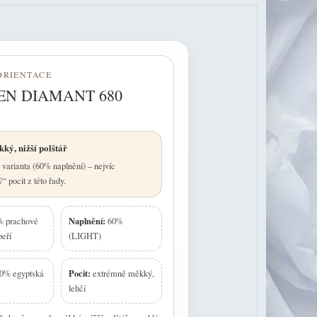
ORIENTACE
N DIAMANT 680
ký, nižší polštář
varianta (60% naplnění) – nejvíc
 pocit z této řady.
Naplnění:
 prachové
60%
peří
(LIGHT)
Pocit:
0% egyptská
extrémně měkký,
lehčí