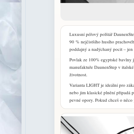
Luxusní péřový polštář DaunenSt
90 % nejčistšího husího prachové
poddajný a nadýchaný pocit – jen 
Povlak ze 100% egyptské bavlny je
manufaktuře DaunenStep v italském 
životnost.
Varianta LIGHT je ideální pro záka
nebo jim klasické plnění připadá p
pevné opory. Pokud chceš o něco p