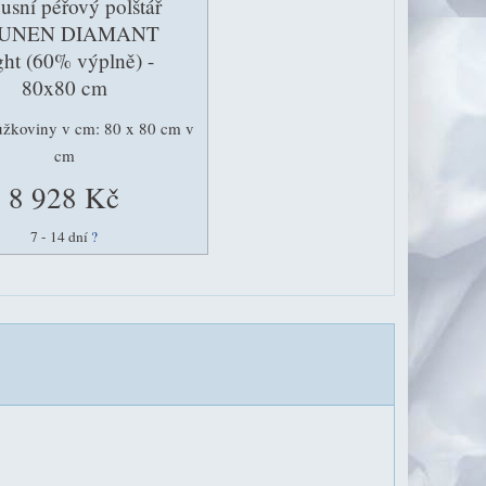
usní péřový polštář
UNEN DIAMANT
ght (60% výplně) -
80x80 cm
ůžkoviny v cm: 80 x 80 cm v
cm
8 928 Kč
7 - 14 dní
?