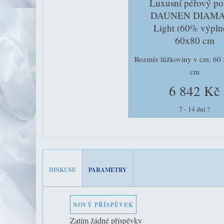
Luxusní péřový pol
DAUNEN DIAM
Light (60% výplně
60x80 cm
Rozměr lůžkoviny v cm: 60 
cm
6 842 Kč
7 - 14 dní
?
DISKUSE
PARAMETRY
NOVÝ PŘÍSPĚVEK
Zatím žádné příspěvky