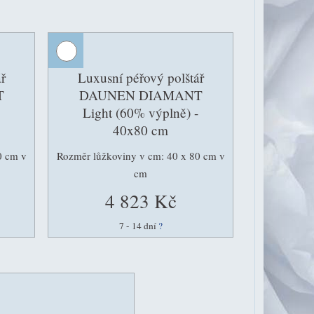
ř
Luxusní péřový polštář
T
DAUNEN DIAMANT
Light (60% výplně) -
40x80 cm
0 cm v
Rozměr lůžkoviny v cm: 40 x 80 cm v
cm
4 823 Kč
7 - 14 dní
?