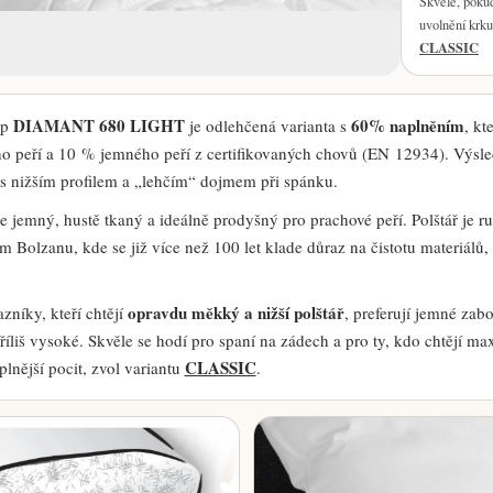
Skvělé, poku
uvolnění krku.
CLASSIC
DIAMANT 680 LIGHT
60% naplněním
ep
je odlehčená varianta s
, kt
ho peří a 10 % jemného peří z certifikovaných chovů (EN 12934). Výs
s nižším profilem a „lehčím“ dojmem při spánku.
 jemný, hustě tkaný a ideálně prodyšný pro prachové peří. Polštář je r
Bolzanu, kde se již více než 100 let klade důraz na čistotu materiálů,
opravdu měkký a nižší polštář
zníky, kteří chtějí
, preferují jemné zab
říliš vysoké. Skvěle se hodí pro spaní na zádech a pro ty, kdo chtějí max
CLASSIC
lnější pocit, zvol variantu
.