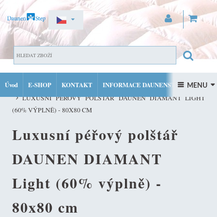
ZAREGISTROVAT SE
DOMŮ
PŘIHLÁSIT SE
Úvod
E-SHOP
KONTAKT
INFORMACE DAUNENSTEP
PÉŘOVÉ POLŠTÁŘE DAUNENSTEP VŠECH VELIKOSTÍ A TYPŮ TUH
 MENU 
MŮJ ÚČET
LUXUSNÍ PÉŘOVÝ POLŠTÁŘ DAUNEN DIAMANT LIGHT
FACEBOOK
INSTAGRAM
(60% VÝPLNĚ) - 80X80 CM
Luxusní péřový polštář
DAUNEN DIAMANT
Light (60% výplně) -
80x80 cm