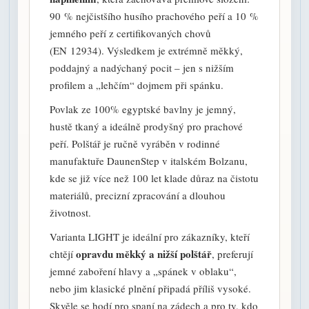
90 % nejčistšího husího prachového peří a 10 %
jemného peří z certifikovaných chovů
(EN 12934). Výsledkem je extrémně měkký,
poddajný a nadýchaný pocit – jen s nižším
profilem a „lehčím“ dojmem při spánku.
Povlak ze 100% egyptské bavlny je jemný,
hustě tkaný a ideálně prodyšný pro prachové
peří. Polštář je ručně vyráběn v rodinné
manufaktuře DaunenStep v italském Bolzanu,
kde se již více než 100 let klade důraz na čistotu
materiálů, precizní zpracování a dlouhou
životnost.
Varianta LIGHT je ideální pro zákazníky, kteří
opravdu měkký a nižší polštář
chtějí
, preferují
jemné zaboření hlavy a „spánek v oblaku“,
nebo jim klasické plnění připadá příliš vysoké.
Skvěle se hodí pro spaní na zádech a pro ty, kdo