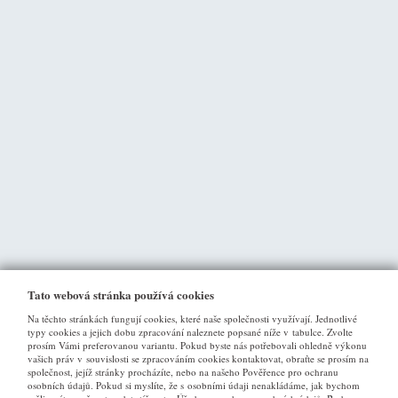
Tato webová stránka používá cookies
Na těchto stránkách fungují cookies, které naše společnosti využívají. Jednotlivé
typy cookies a jejich dobu zpracování naleznete popsané níže v tabulce. Zvolte
prosím Vámi preferovanou variantu. Pokud byste nás potřebovali ohledně výkonu
vašich práv v souvislosti se zpracováním cookies kontaktovat, obraťte se prosím na
společnost, jejíž stránky procházíte, nebo na našeho Pověřence pro ochranu
osobních údajů. Pokud si myslíte, že s osobními údaji nenakládáme, jak bychom
VŠE O NÁKUPU