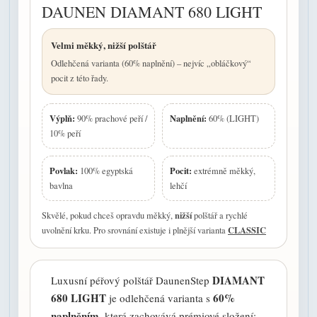
DAUNEN DIAMANT 680 LIGHT
Velmi měkký, nižší polštář
Odlehčená varianta (60% naplnění) – nejvíc „obláčkový“
pocit z této řady.
Výplň:
Naplnění:
90% prachové peří /
60% (LIGHT)
10% peří
Povlak:
Pocit:
100% egyptská
extrémně měkký,
bavlna
lehčí
nižší
Skvělé, pokud chceš opravdu měkký,
polštář a rychlé
CLASSIC
uvolnění krku. Pro srovnání existuje i plnější varianta
DIAMANT
Luxusní péřový polštář DaunenStep
680 LIGHT
60%
je odlehčená varianta s
naplněním
, která zachovává prémiové složení: