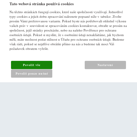
Tato webová stránka používá cookies
Na těchto stránkách fungují cookies, které naše společnosti využívají. Jednotlivé
typy cookies a jejich dobu zpracování naleznete popsané níže v tabulce. Zvolte
prosím Vámi preferovanou variantu. Pokud byste nás potřebovali ohledně výkonu
vašich práv v souvislosti se zpracováním cookies kontaktovat, obraťte se prosím na
společnost, jejíž stránky procházíte, nebo na našeho Pověřence pro ochranu
osobních údajů. Pokud si myslíte, že s osobními údaji nenakládáme, jak bychom
VŠE O NÁKUPU
měli, máte možnost podat stížnost u Úřadu pro ochranu osobních údajů. Budeme
však rádi, pokud se nejdříve obrátíte přímo na nás a budeme tak moct Váš
požadavek obratem vyřešit.
Obchodní podmínky
Jak nakupovat
Povolit vše
Nastavení
Reklamační řád
Povolit pouze nutné
Zásady pro nakládání s osobními údaji
PRO ZÁKAZNÍKY
Kontakt
Naše prodejna v Praze