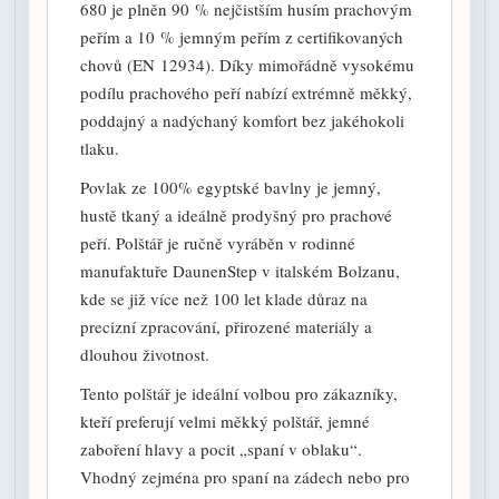
680 je plněn 90 % nejčistším husím prachovým
peřím a 10 % jemným peřím z certifikovaných
chovů (EN 12934). Díky mimořádně vysokému
podílu prachového peří nabízí extrémně měkký,
poddajný a nadýchaný komfort bez jakéhokoli
tlaku.
Povlak ze 100% egyptské bavlny je jemný,
hustě tkaný a ideálně prodyšný pro prachové
peří. Polštář je ručně vyráběn v rodinné
manufaktuře DaunenStep v italském Bolzanu,
kde se již více než 100 let klade důraz na
precizní zpracování, přirozené materiály a
dlouhou životnost.
Tento polštář je ideální volbou pro zákazníky,
kteří preferují velmi měkký polštář, jemné
zaboření hlavy a pocit „spaní v oblaku“.
Vhodný zejména pro spaní na zádech nebo pro