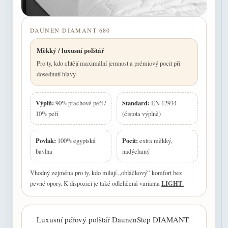
DAUNEN DIAMANT 680
Měkký / luxusní polštář
Pro ty, kdo chtějí maximální jemnost a prémiový pocit při
dosednutí hlavy.
Výplň:
Standard:
90% prachové peří /
EN 12934
10% peří
(čistota výplně)
Povlak:
Pocit:
100% egyptská
extra měkký,
bavlna
nadýchaný
Vhodný zejména pro ty, kdo milují „obláčkový“ komfort bez
LIGHT
pevné opory. K dispozici je také odlehčená varianta
.
Luxusní péřový polštář DaunenStep DIAMANT