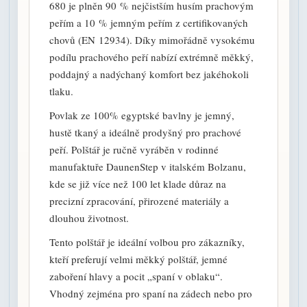
680 je plněn 90 % nejčistším husím prachovým
peřím a 10 % jemným peřím z certifikovaných
chovů (EN 12934). Díky mimořádně vysokému
podílu prachového peří nabízí extrémně měkký,
poddajný a nadýchaný komfort bez jakéhokoli
tlaku.
Povlak ze 100% egyptské bavlny je jemný,
hustě tkaný a ideálně prodyšný pro prachové
peří. Polštář je ručně vyráběn v rodinné
manufaktuře DaunenStep v italském Bolzanu,
kde se již více než 100 let klade důraz na
precizní zpracování, přirozené materiály a
dlouhou životnost.
Tento polštář je ideální volbou pro zákazníky,
kteří preferují velmi měkký polštář, jemné
zaboření hlavy a pocit „spaní v oblaku“.
Vhodný zejména pro spaní na zádech nebo pro