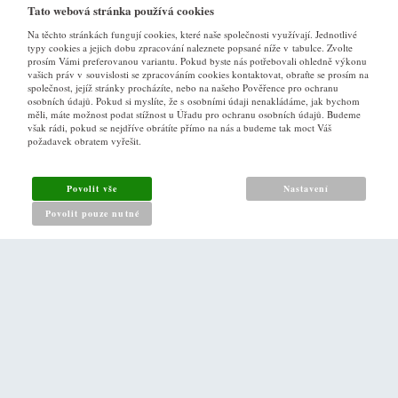
Tato webová stránka používá cookies
Na těchto stránkách fungují cookies, které naše společnosti využívají. Jednotlivé
typy cookies a jejich dobu zpracování naleznete popsané níže v tabulce. Zvolte
prosím Vámi preferovanou variantu. Pokud byste nás potřebovali ohledně výkonu
vašich práv v souvislosti se zpracováním cookies kontaktovat, obraťte se prosím na
společnost, jejíž stránky procházíte, nebo na našeho Pověřence pro ochranu
osobních údajů. Pokud si myslíte, že s osobními údaji nenakládáme, jak bychom
VŠE O NÁKUPU
měli, máte možnost podat stížnost u Úřadu pro ochranu osobních údajů. Budeme
však rádi, pokud se nejdříve obrátíte přímo na nás a budeme tak moct Váš
požadavek obratem vyřešit.
Obchodní podmínky
Jak nakupovat
Povolit vše
Nastavení
Reklamační řád
Povolit pouze nutné
Zásady pro nakládání s osobními údaji
PRO ZÁKAZNÍKY
Kontakt
Naše prodejna v Praze