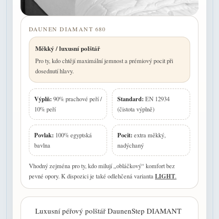
DAUNEN DIAMANT 680
Měkký / luxusní polštář
Pro ty, kdo chtějí maximální jemnost a prémiový pocit při
dosednutí hlavy.
Výplň:
Standard:
90% prachové peří /
EN 12934
10% peří
(čistota výplně)
Povlak:
Pocit:
100% egyptská
extra měkký,
bavlna
nadýchaný
Vhodný zejména pro ty, kdo milují „obláčkový“ komfort bez
LIGHT
pevné opory. K dispozici je také odlehčená varianta
.
Luxusní péřový polštář DaunenStep DIAMANT