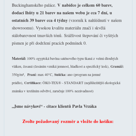
V nabídce je celkem 60 barev,
Buckinghamského paláce.
dodací lhůty u 21 barev na našem webu je cca 7 dní, u
ostatních 39 barev cca 4 týdny
(vzorník k nahlédnutí v našem
showroomu). Vysokou kvalitu materiálu značí i skvělá
stálobarevnost tmavších tónů. Srážlivost štepování či vyšitých
písmen je při dodržení pracích podmínek 0.
Materiál:
100% egyptská bavlna saténového typu tkaná z velmi dlouhých
vláken, česaná (česáním vzniká jemnost, hladkost a specifický lesk),
Gramáž:
350g/m²,
max 40°C,
ano (program na jemné
Praní:
Sušička:
prádlo),
ÖKO-TEX® - STANDART (nejdůležitější ekologická
Certifikace:
známka v textilním odvětví, zaručuje 100% nezávadnost)
„Jsme návykoví“ - citace klientů Pavla Vrzáka
Zvolte požadovaný rozměr a vložte do košíku: