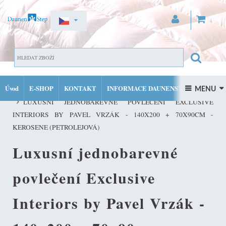
ZAREGISTROVAT SE
DOMŮ
PŘIHLÁSIT SE
Úvod
E-SHOP
KONTAKT
INFORMACE DAUNENSTEP
LUXUSNÍ JEDNOBAREVNÉ POVLEČENÍ EXCLUSIVE INTERIORS BY
 MENU 
MŮJ ÚČET
LUXUSNÍ JEDNOBAREVNÉ POVLEČENÍ EXCLUSIVE
FACEBOOK
INSTAGRAM
INTERIORS BY PAVEL VRZÁK - 140X200 + 70X90CM -
KEROSENE (PETROLEJOVÁ)
Luxusní jednobarevné
povlečení Exclusive
Interiors by Pavel Vrzák -