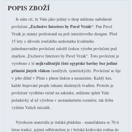
POPIS ZBOŽÍ
Je nám ctí, že Vám jako jediný e-shop můžeme nabídnout
„Exclusive Interiors by Pavel Vrzák“
povlečení
. Pan Pavel
Vrzák je známý profesionál na poli interiérového designu. Před
15 lety z důvodu zoufalého nedostatku kvalitního
jednobarevného povlečení založil českou výrobu povlečení pod
značkou „Exclusive Interiors by Pavel Vrzák“. Toto povlečení je
nejkvalitnější čisté egyptské bavlny bez jediné
vyrobeno z té
příměsi jiných vláken
(umělých, syntetických). Povlečení se šije
v jeho dílně v Plzni s plnou láskou a nasazením. Každý kus,
každé štepování projde rukami zkušených švadlen. Protože je
povlečení vyráběno ručně na zakázku, můžeme splnit Vaše
požadavky ať už výrobou v nestandartním rozměru, tak třeba
vyšitím Vašich iniciálů.
Výrobcem materiálu je italská přádelna - manufaktura se 70-ti
letou tradicí, jejímž odběratelem je i britská královská rodina do