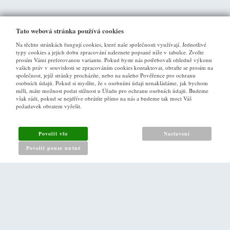
Tato webová stránka používá cookies
Na těchto stránkách fungují cookies, které naše společnosti využívají. Jednotlivé
typy cookies a jejich dobu zpracování naleznete popsané níže v tabulce. Zvolte
prosím Vámi preferovanou variantu. Pokud byste nás potřebovali ohledně výkonu
vašich práv v souvislosti se zpracováním cookies kontaktovat, obraťte se prosím na
společnost, jejíž stránky procházíte, nebo na našeho Pověřence pro ochranu
osobních údajů. Pokud si myslíte, že s osobními údaji nenakládáme, jak bychom
VŠE O NÁKUPU
měli, máte možnost podat stížnost u Úřadu pro ochranu osobních údajů. Budeme
však rádi, pokud se nejdříve obrátíte přímo na nás a budeme tak moct Váš
požadavek obratem vyřešit.
Obchodní podmínky
Jak nakupovat
Povolit vše
Nastavení
Reklamační řád
Povolit pouze nutné
Zásady pro nakládání s osobními údaji
PRO ZÁKAZNÍKY
Kontakt