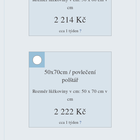
cm
2 214 Kč
cca 1 týden
?
50x70cm / povlečení
polštář
Rozměr lůžkoviny v cm: 50 x 70 cm v
cm
2 222 Kč
cca 1 týden
?