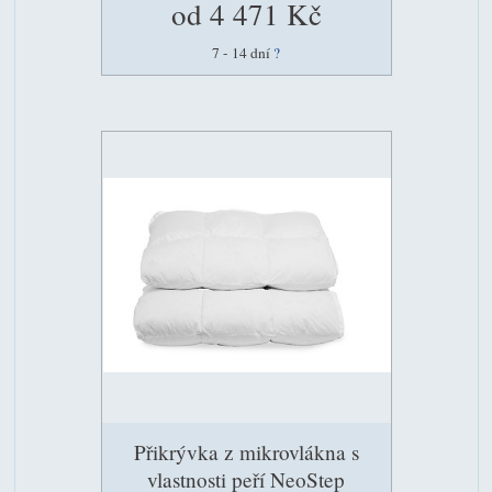
od 4 471 Kč
7 - 14 dní
?
Přikrývka z mikrovlákna s
vlastnosti peří NeoStep