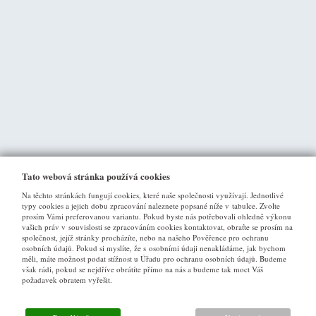
Tato webová stránka používá cookies
Na těchto stránkách fungují cookies, které naše společnosti využívají. Jednotlivé
typy cookies a jejich dobu zpracování naleznete popsané níže v tabulce. Zvolte
prosím Vámi preferovanou variantu. Pokud byste nás potřebovali ohledně výkonu
vašich práv v souvislosti se zpracováním cookies kontaktovat, obraťte se prosím na
společnost, jejíž stránky procházíte, nebo na našeho Pověřence pro ochranu
osobních údajů. Pokud si myslíte, že s osobními údaji nenakládáme, jak bychom
VŠE O NÁKUPU
měli, máte možnost podat stížnost u Úřadu pro ochranu osobních údajů. Budeme
však rádi, pokud se nejdříve obrátíte přímo na nás a budeme tak moct Váš
požadavek obratem vyřešit.
Obchodní podmínky
Jak nakupovat