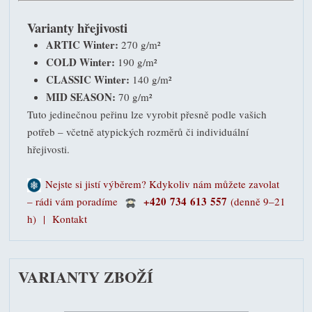
Varianty hřejivosti
ARTIC Winter:
270 g/m²
COLD Winter:
190 g/m²
CLASSIC Winter:
140 g/m²
MID SEASON:
70 g/m²
Tuto jedinečnou peřinu lze vyrobit přesně podle vašich
potřeb – včetně atypických rozměrů či individuální
hřejivosti.
Nejste si jistí výběrem? Kdykoliv nám můžete zavolat
+420 734 613 557
– rádi vám poradíme
(denně 9–21
h) |
Kontakt
VARIANTY ZBOŽÍ