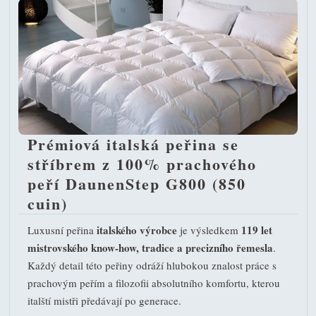
Prémiová italská peřina se
stříbrem z 100% prachového
peří DaunenStep G800 (850
cuin)
italského výrobce
119 let
Luxusní peřina
je výsledkem
mistrovského know-how, tradice a precizního řemesla
.
Každý detail této peřiny odráží hlubokou znalost práce s
prachovým peřím a filozofii absolutního komfortu, kterou
italští mistři předávají po generace.