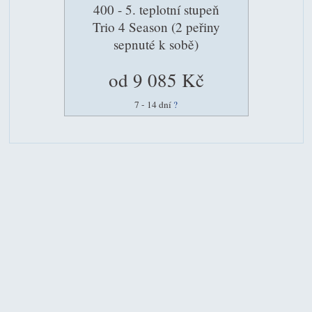
400 - 5. teplotní stupeň
Trio 4 Season (2 peřiny
sepnuté k sobě)
od 9 085 Kč
7 - 14 dní
?