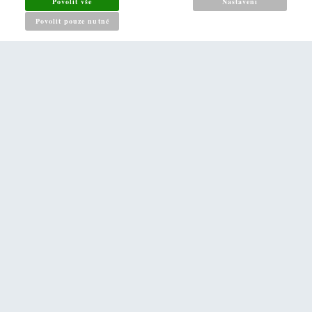
Povolit vše
Nastavení
Reklamační řád
Povolit pouze nutné
Zásady pro nakládání s osobními údaji
PRO ZÁKAZNÍKY
Kontakt
Naše prodejna v Praze
DALŠÍ ODKAZY
O nás
Napište nám
LUXURY Interior 24 s.r.o., Barrandova 1920/7, 143 00 Praha 4 -