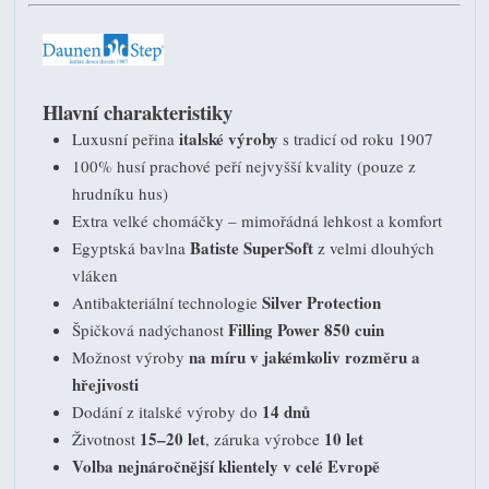
Hlavní charakteristiky
italské výroby
Luxusní peřina
s tradicí od roku 1907
100% husí prachové peří nejvyšší kvality (pouze z
hrudníku hus)
Extra velké chomáčky – mimořádná lehkost a komfort
Batiste SuperSoft
Egyptská bavlna
z velmi dlouhých
vláken
Silver Protection
Antibakteriální technologie
Filling Power 850 cuin
Špičková nadýchanost
na míru v jakémkoliv rozměru a
Možnost výroby
hřejivosti
14 dnů
Dodání z italské výroby do
15–20 let
10 let
Životnost
, záruka výrobce
Volba nejnáročnější klientely v celé Evropě