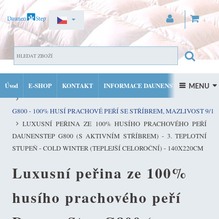
ZAREGISTROVAT SE
DOMŮ
PŘIHLÁSIT SE
Úvod
E-SHOP
KONTAKT
INFORMACE DAUNENSTEP
KVALITNÍ PEŘINY ZE 100% PRACHOVÉHO PEŘÍ DAUNENSTEP
 MENU 
MŮJ ÚČET
FACEBOOK
INSTAGRAM
G800 - 100% HUSÍ PRACHOVÉ PEŘÍ SE STŘÍBREM, MAZLIVOST 9/10
LUXUSNÍ PEŘINA ZE 100% HUSÍHO PRACHOVÉHO PEŘÍ
DAUNENSTEP G800 (S AKTIVNÍM STŘÍBREM) - 3. TEPLOTNÍ
STUPEŇ - COLD WINTER (TEPLEJŠÍ CELOROČNÍ) - 140X220CM
Luxusní peřina ze 100%
husího prachového peří