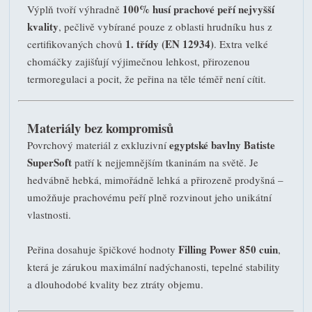
100% husí prachové peří nejvyšší
Výplň tvoří výhradně
kvality
, pečlivě vybírané pouze z oblasti hrudníku hus z
1. třídy (EN 12934)
certifikovaných chovů
. Extra velké
chomáčky zajišťují výjimečnou lehkost, přirozenou
termoregulaci a pocit, že peřina na těle téměř není cítit.
Materiály bez kompromisů
egyptské bavlny Batiste
Povrchový materiál z exkluzivní
SuperSoft
patří k nejjemnějším tkaninám na světě. Je
hedvábně hebká, mimořádně lehká a přirozeně prodyšná –
umožňuje prachovému peří plně rozvinout jeho unikátní
vlastnosti.
Filling Power 850 cuin
Peřina dosahuje špičkové hodnoty
,
která je zárukou maximální nadýchanosti, tepelné stability
a dlouhodobé kvality bez ztráty objemu.