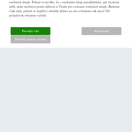
osobních údajů. Pokud si myslíte, že s osobními údaji nenakládáme, jak bychom
VŠE O NÁKUPU
měli, máte možnost podat stížnost u Úřadu pro ochranu osobních údajů. Budeme
však rádi, pokud se nejdříve obrátíte přímo na nás a budeme tak moct Váš
požadavek obratem vyřešit.
Obchodní podmínky
Jak nakupovat
Povolit vše
Nastavení
Reklamační řád
Povolit pouze nutné
Zásady pro nakládání s osobními údaji
PRO ZÁKAZNÍKY
Kontakt
Naše prodejna v Praze
DALŠÍ ODKAZY
O nás
Napište nám