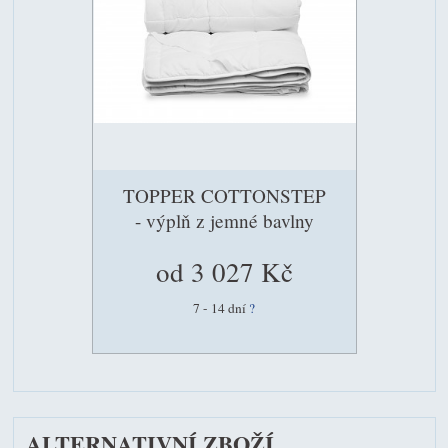
TOPPER COTTONSTEP
- výplň z jemné bavlny
od 3 027 Kč
7 - 14 dní
?
ALTERNATIVNÍ ZBOŽÍ