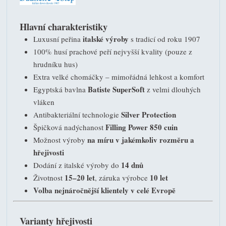
Hlavní charakteristiky
italské výroby
Luxusní peřina
s tradicí od roku 1907
100% husí prachové peří nejvyšší kvality (pouze z
hrudníku hus)
Extra velké chomáčky – mimořádná lehkost a komfort
Batiste SuperSoft
Egyptská bavlna
z velmi dlouhých
vláken
Silver Protection
Antibakteriální technologie
Filling Power 850 cuin
Špičková nadýchanost
na míru v jakémkoliv rozměru a
Možnost výroby
hřejivosti
14 dnů
Dodání z italské výroby do
15–20 let
10 let
Životnost
, záruka výrobce
Volba nejnáročnější klientely v celé Evropě
Varianty hřejivosti