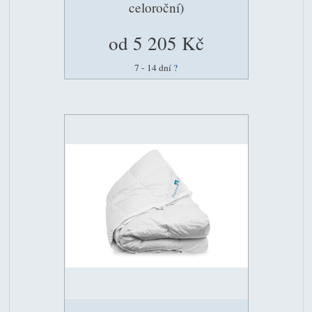
celoroční)
od 5 205 Kč
7 - 14 dní
?