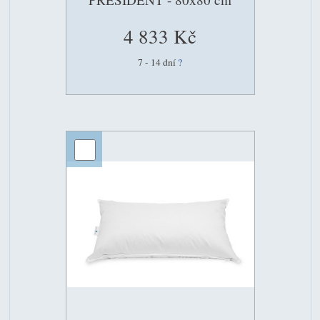
4 833 Kč
7 - 14 dní
?