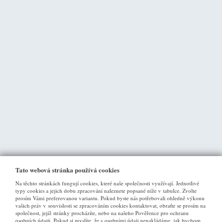
Tato webová stránka používá cookies
Na těchto stránkách fungují cookies, které naše společnosti využívají. Jednotlivé
typy cookies a jejich dobu zpracování naleznete popsané níže v tabulce. Zvolte
prosím Vámi preferovanou variantu. Pokud byste nás potřebovali ohledně výkonu
vašich práv v souvislosti se zpracováním cookies kontaktovat, obraťte se prosím na
společnost, jejíž stránky procházíte, nebo na našeho Pověřence pro ochranu
osobních údajů. Pokud si myslíte, že s osobními údaji nenakládáme, jak bychom