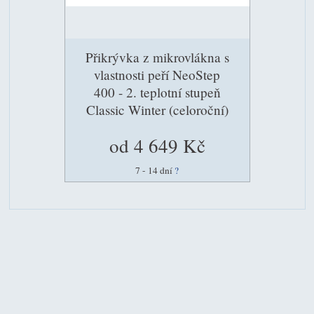
Přikrývka z mikrovlákna s
vlastnosti peří NeoStep
400 - 2. teplotní stupeň
Classic Winter (celoroční)
od 4 649 Kč
7 - 14 dní
?