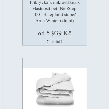
Přikrývka z mikrovlákna s
vlastnosti peří NeoStep
400 - 4. teplotní stupeň
Artic Winter (zimní)
od 5 939 Kč
7 - 14 dní
?