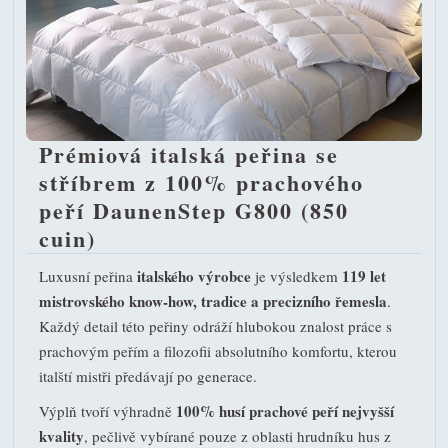
Prémiová italská peřina se
stříbrem z 100% prachového
peří DaunenStep G800 (850
cuin)
italského výrobce
119 let
Luxusní peřina
je výsledkem
mistrovského know-how, tradice a precizního řemesla
.
Každý detail této peřiny odráží hlubokou znalost práce s
prachovým peřím a filozofii absolutního komfortu, kterou
italští mistři předávají po generace.
100% husí prachové peří nejvyšší
Výplň tvoří výhradně
kvality
, pečlivě vybírané pouze z oblasti hrudníku hus z