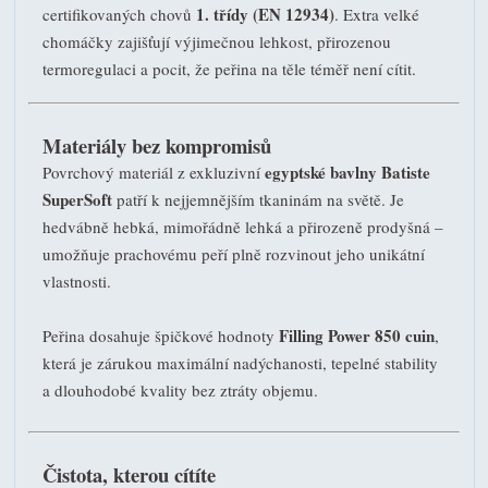
1. třídy (EN 12934)
certifikovaných chovů
. Extra velké
chomáčky zajišťují výjimečnou lehkost, přirozenou
termoregulaci a pocit, že peřina na těle téměř není cítit.
Materiály bez kompromisů
egyptské bavlny Batiste
Povrchový materiál z exkluzivní
SuperSoft
patří k nejjemnějším tkaninám na světě. Je
hedvábně hebká, mimořádně lehká a přirozeně prodyšná –
umožňuje prachovému peří plně rozvinout jeho unikátní
vlastnosti.
Filling Power 850 cuin
Peřina dosahuje špičkové hodnoty
,
která je zárukou maximální nadýchanosti, tepelné stability
a dlouhodobé kvality bez ztráty objemu.
Čistota, kterou cítíte