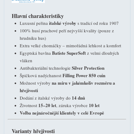
Hlavní charakteristiky
italské výroby
Luxusní peřina
s tradicí od roku 1907
100% husí prachové peří nejvyšší kvality (pouze z
hrudníku hus)
Extra velké chomáčky – mimořádná lehkost a komfort
Batiste SuperSoft
Egyptská bavlna
z velmi dlouhých
vláken
Silver Protection
Antibakteriální technologie
Filling Power 850 cuin
Špičková nadýchanost
na míru v jakémkoliv rozměru a
Možnost výroby
hřejivosti
14 dnů
Dodání z italské výroby do
15–20 let
10 let
Životnost
, záruka výrobce
Volba nejnáročnější klientely v celé Evropě
Varianty hřejivosti