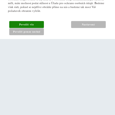
VŠE O NÁKUPU
měli, máte možnost podat stížnost u Úřadu pro ochranu osobních údajů. Budeme
však rádi, pokud se nejdříve obrátíte přímo na nás a budeme tak moct Váš
požadavek obratem vyřešit.
Obchodní podmínky
Jak nakupovat
Povolit vše
Nastavení
Reklamační řád
Povolit pouze nutné
Zásady pro nakládání s osobními údaji
PRO ZÁKAZNÍKY
Kontakt
Naše prodejna v Praze
DALŠÍ ODKAZY
O nás
Napište nám