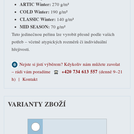
ARTIC Winter:
270 g/m²
COLD Winter:
190 g/m²
CLASSIC Winter:
140 g/m²
MID SEASON:
70 g/m²
Tuto jedinečnou peřinu lze vyrobit přesně podle vašich
potřeb – včetně atypických rozměrů či individuální
hřejivosti.
Nejste si jistí výběrem? Kdykoliv nám můžete zavolat
+420 734 613 557
– rádi vám poradíme
(denně 9–21
h) |
Kontakt
VARIANTY ZBOŽÍ