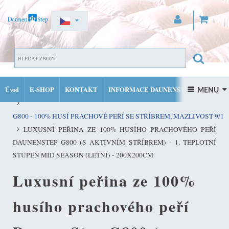
ZAREGISTROVAT SE
DOMŮ
PŘIHLÁSIT SE
Úvod
E-SHOP
KONTAKT
INFORMACE DAUNENSTEP
KVALITNÍ PEŘINY ZE 100% PRACHOVÉHO PEŘÍ DAUNENSTEP
 MENU 
MŮJ ÚČET
FACEBOOK
INSTAGRAM
G800 - 100% HUSÍ PRACHOVÉ PEŘÍ SE STŘÍBREM, MAZLIVOST 9/10
LUXUSNÍ PEŘINA ZE 100% HUSÍHO PRACHOVÉHO PEŘÍ
DAUNENSTEP G800 (S AKTIVNÍM STŘÍBREM) - 1. TEPLOTNÍ
STUPEŇ MID SEASON (LETNÍ) - 200X200CM
Luxusní peřina ze 100%
husího prachového peří