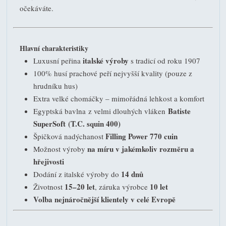
očekáváte.
Hlavní charakteristiky
italské výroby
Luxusní peřina
s tradicí od roku 1907
100% husí prachové peří nejvyšší kvality (pouze z
hrudníku hus)
Extra velké chomáčky – mimořádná lehkost a komfort
Batiste
Egyptská bavlna z velmi dlouhých vláken
SuperSoft
(T.C. squin 400)
Filling Power 770 cuin
Špičková nadýchanost
na míru v jakémkoliv rozměru a
Možnost výroby
hřejivosti
14 dnů
Dodání z italské výroby do
15–20 let
10 let
Životnost
, záruka výrobce
Volba nejnáročnější klientely v celé Evropě