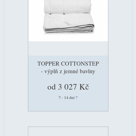
TOPPER COTTONSTEP
- výplň z jemné bavlny
od 3 027 Kč
7 - 14 dní
?