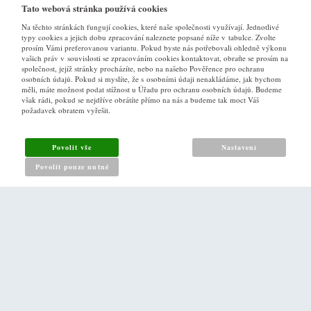
Tato webová stránka používá cookies
Na těchto stránkách fungují cookies, které naše společnosti využívají. Jednotlivé
typy cookies a jejich dobu zpracování naleznete popsané níže v tabulce. Zvolte
prosím Vámi preferovanou variantu. Pokud byste nás potřebovali ohledně výkonu
vašich práv v souvislosti se zpracováním cookies kontaktovat, obraťte se prosím na
společnost, jejíž stránky procházíte, nebo na našeho Pověřence pro ochranu
osobních údajů. Pokud si myslíte, že s osobními údaji nenakládáme, jak bychom
VŠE O NÁKUPU
měli, máte možnost podat stížnost u Úřadu pro ochranu osobních údajů. Budeme
však rádi, pokud se nejdříve obrátíte přímo na nás a budeme tak moct Váš
požadavek obratem vyřešit.
Obchodní podmínky
Jak nakupovat
Povolit vše
Nastavení
Reklamační řád
Povolit pouze nutné
Zásady pro nakládání s osobními údaji
PRO ZÁKAZNÍKY
Kontakt
Naše prodejna v Praze