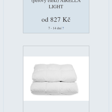
(péřový efekt) AIRELLA
LIGHT
od 827 Kč
7 - 14 dní
?