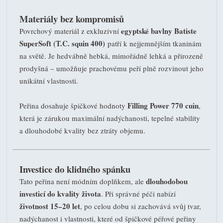
Materiály bez kompromisů
egyptské bavlny Batiste
Povrchový materiál z exkluzivní
SuperSoft (T.C. squin 400)
patří k nejjemnějším tkaninám
na světě. Je hedvábně hebká, mimořádně lehká a přirozeně
prodyšná – umožňuje prachovému peří plně rozvinout jeho
unikátní vlastnosti.
Filling Power 770 cuin
Peřina dosahuje špičkové hodnoty
,
která je zárukou maximální nadýchanosti, tepelné stability
a dlouhodobé kvality bez ztráty objemu.
Investice do klidného spánku
dlouhodobou
Tato peřina není módním doplňkem, ale
investicí do kvality života
. Při správné péči nabízí
životnost 15–20 let
, po celou dobu si zachovává svůj tvar,
nadýchanost i vlastnosti, které od špičkové péřové peřiny