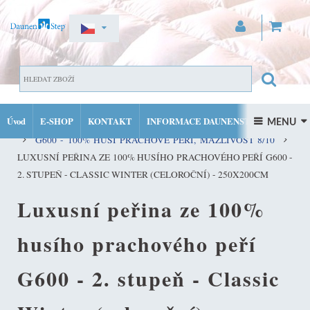
ZAREGISTROVAT SE
DOMŮ
PŘIHLÁSIT SE
Úvod
E-SHOP
KONTAKT
INFORMACE DAUNENSTEP
KVALITNÍ PEŘINY ZE 100% PRACHOVÉHO PEŘÍ DAUNENSTEP
 MENU 
MŮJ ÚČET
G600 - 100% HUSÍ PRACHOVÉ PEŘÍ, MAZLIVOST 8/10
FACEBOOK
INSTAGRAM
LUXUSNÍ PEŘINA ZE 100% HUSÍHO PRACHOVÉHO PEŘÍ G600 -
2. STUPEŇ - CLASSIC WINTER (CELOROČNÍ) - 250X200CM
Luxusní peřina ze 100%
husího prachového peří
G600 - 2. stupeň - Classic