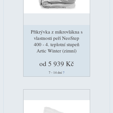
Přikrývka z mikrovlákna s
vlastnosti peří NeoStep
400 - 4. teplotní stupeň
Artic Winter (zimní)
od 5 939 Kč
7 - 14 dní
?