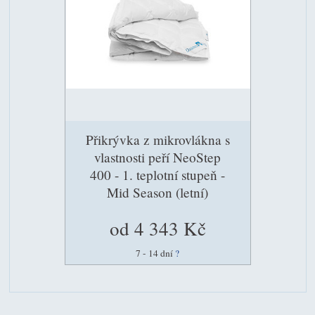
Přikrývka z mikrovlákna s
vlastnosti peří NeoStep
400 - 1. teplotní stupeň -
Mid Season (letní)
od 4 343 Kč
7 - 14 dní
?