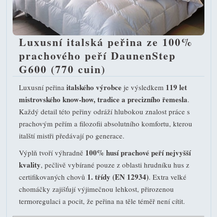
Luxusní italská peřina ze 100%
prachového peří DaunenStep
G600 (770 cuin)
italského výrobce
119 let
Luxusní peřina
je výsledkem
mistrovského know-how, tradice a precizního řemesla
.
Každý detail této peřiny odráží hlubokou znalost práce s
prachovým peřím a filozofii absolutního komfortu, kterou
italští mistři předávají po generace.
100% husí prachové peří nejvyšší
Výplň tvoří výhradně
kvality
, pečlivě vybírané pouze z oblasti hrudníku hus z
1. třídy (EN 12934)
certifikovaných chovů
. Extra velké
chomáčky zajišťují výjimečnou lehkost, přirozenou
termoregulaci a pocit, že peřina na těle téměř není cítit.