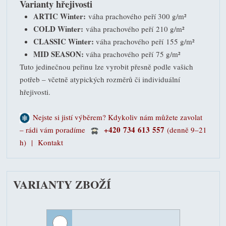
Varianty hřejivosti
ARTIC Winter:
váha prachového peří 300 g/m²
COLD Winter:
váha prachového peří 210 g/m²
CLASSIC Winter:
váha prachového peří 155 g/m²
MID SEASON:
váha prachového peří 75 g/m²
Tuto jedinečnou peřinu lze vyrobit přesně podle vašich
potřeb – včetně atypických rozměrů či individuální
hřejivosti.
Nejste si jistí výběrem? Kdykoliv nám můžete zavolat
+420 734 613 557
– rádi vám poradíme
(denně 9–21
h) |
Kontakt
VARIANTY ZBOŽÍ