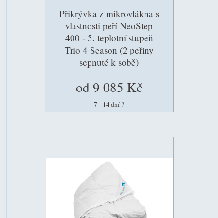
Přikrývka z mikrovlákna s
vlastnosti peří NeoStep
400 - 5. teplotní stupeň
Trio 4 Season (2 peřiny
sepnuté k sobě)
od 9 085 Kč
7 - 14 dní
?