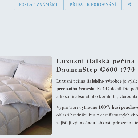
POSLAT ZNÁMÉMU
PŘIDAT K POROVNÁNÍ
Luxusní italská peřina
DaunenStep G600 (770 
italského výrobce
Luxusní peřina
je výsl
precizního řemesla
. Každý detail této pe
a filozofii absolutního komfortu, kterou ita
100% husí prachové 
Výplň tvoří výhradně
oblasti hrudníku hus z certifikovaných ch
zajišťují výjimečnou lehkost, přirozenou te