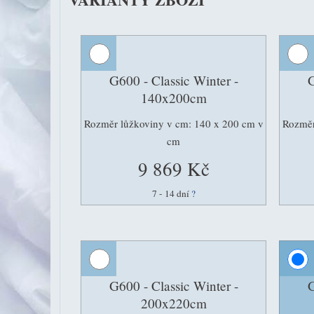
G600 - Classic Winter -
G
140x200cm
Rozměr lůžkoviny v cm: 140 x 200 cm v
Rozměr
cm
9 869 Kč
7 - 14 dní
?
G600 - Classic Winter -
G
200x220cm