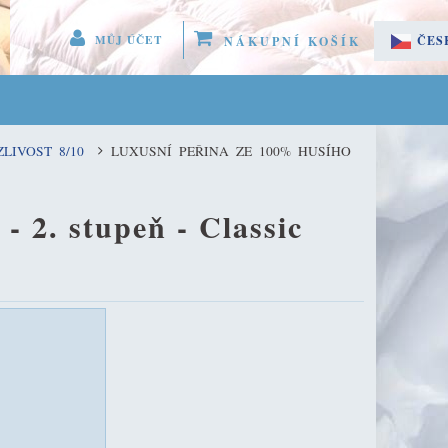
MŮJ ÚČET
ČES
NÁKUPNÍ KOŠÍK
 MENU 
SLO
EGISTROVAT SE
LIVOST 8/10
LUXUSNÍ PEŘINA ZE 100% HUSÍHO
LÁSIT SE
ÚČET
 2. stupeň - Classic