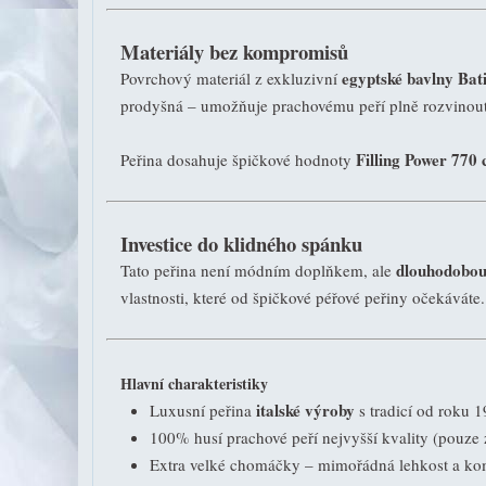
Materiály bez kompromisů
egyptské bavlny Bati
Povrchový materiál z exkluzivní
prodyšná – umožňuje prachovému peří plně rozvinout j
Filling Power 770 
Peřina dosahuje špičkové hodnoty
Investice do klidného spánku
dlouhodobou 
Tato peřina není módním doplňkem, ale
vlastnosti, které od špičkové péřové peřiny očekáváte.
Hlavní charakteristiky
italské výroby
Luxusní peřina
s tradicí od roku 
100% husí prachové peří nejvyšší kvality (pouze
Extra velké chomáčky – mimořádná lehkost a ko