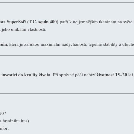
ste SuperSoft (T.C. squin 400)
patří k nejjemnějším tkaninám na světě
eho unikátní vlastnosti.
cuin
, která je zárukou maximální nadýchanosti, tepelné stability a dlou
investicí do kvality života
životnost 15–20 let
. Při správné péči nabízí
1907
 z hrudníku hus)
mfort