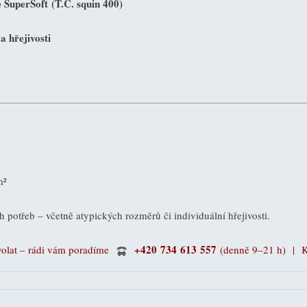
e SuperSoft
(T.C. squin 400)
 hřejivosti
m²
 potřeb – včetně atypických rozměrů či individuální hřejivosti.
+420 734 613 557
volat – rádi vám poradíme
(denně 9–21 h) |
K