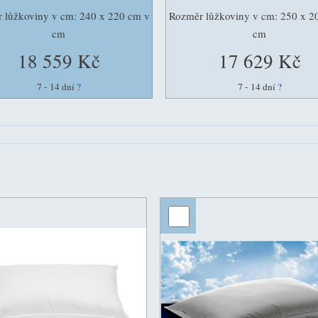
 lůžkoviny v cm: 240 x 220 cm v
Rozměr lůžkoviny v cm: 250 x 2
cm
cm
18 559 Kč
17 629 Kč
7 - 14 dní
?
7 - 14 dní
?