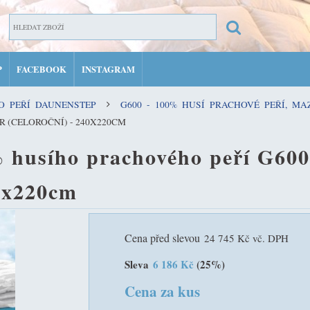
P
FACEBOOK
INSTAGRAM
ZAR
HO PEŘÍ DAUNENSTEP
G600 - 100% HUSÍ PRACHOVÉ PEŘÍ, MAZ
PŘIH
R (CELOROČNÍ) - 240X220CM
MŮJ 
 husího prachového peří G600 -
40x220cm
Cena před slevou
24 745 Kč vč. DPH
Sleva
6 186 Kč
(25%)
Cena za kus