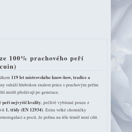
 ze 100% prachového peří
cuin)
119 let mistrovského know-how, tradice a
edkem
řiny odráží hlubokou znalost práce s prachovým peřím
lští mistři předávají po generace.
peří nejvyšší kvality
, pečlivě vybírané pouze z
1. třídy (EN 12934)
ovů
. Extra velké chomáčky
rmoregulaci a pocit, že peřina na těle téměř není cítit.