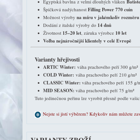
Batist
Egyptská bavlna z velmi dlouhých vláken
Filling Power 770 cuin
Špičková nadýchanost
na míru v jakémkoliv rozměru a
Možnost výroby
14 dnů
Dodání z italské výroby do
15–20 let
10 let
Životnost
, záruka výrobce
Volba nejnáročnější klientely v celé Evropě
Varianty hřejivosti
ARTIC Winter:
váha prachového peří 300 g/m²
COLD Winter:
váha prachového peří 210 g/m²
CLASSIC Winter:
váha prachového peří 155 g/
MID SEASON:
váha prachového peří 75 g/m²
Tuto jedinečnou peřinu lze vyrobit přesně podle vašich
Nejste si jistí výběrem? Kdykoliv nám můžete za
VARIANTY ZBOŽÍ