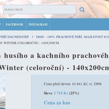
P
FACEBOOK
INSTAGRAM
ZAR
 PEŘÍ DAUNENSTEP
D600 - 100% PRACHOVÉ PEŘÍ, MAZLIVOST 8/1
PŘIH
IC WINTER (CELOROČNÍ) - 140X200CM
MŮJ 
 husího a kachního prachového
 Winter (celoroční) - 140x200c
Cena před slevou
10 841 Kč vč. DPH
Sleva
2 710 Kč
(25%)
Cena za kus