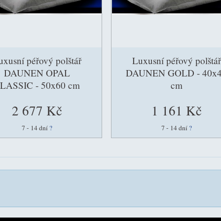
uxusní péřový polštář
Luxusní péřový polštář
DAUNEN OPAL
DAUNEN GOLD - 40x
LASSIC - 50x60 cm
cm
2 677 Kč
1 161 Kč
7 - 14 dní
?
7 - 14 dní
?