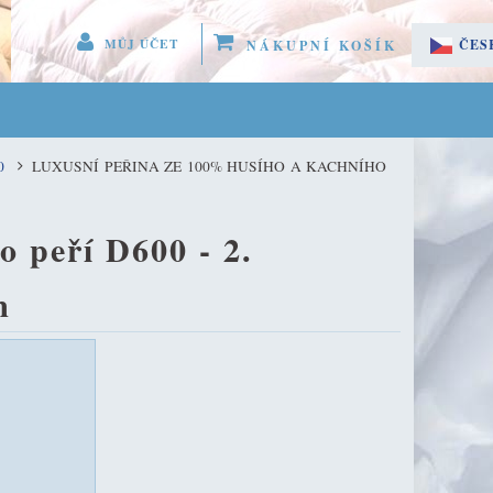
MŮJ ÚČET
ČES
NÁKUPNÍ KOŠÍK
 MENU 
SLO
EGISTROVAT SE
0
LUXUSNÍ PEŘINA ZE 100% HUSÍHO A KACHNÍHO
LÁSIT SE
ÚČET
 peří D600 - 2.
m