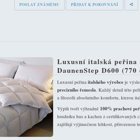
POSLAT ZNÁMÉMU
PŘIDAT K POROVNÁNÍ
Luxusní italská peřina
DaunenStep D600 (770 
italského výrobce
Luxusní peřina
je výsl
precizního řemesla
. Každý detail této pe
a filozofii absolutního komfortu, kterou ita
100% prachové peří
Výplň tvoří výhradně
hrudníku hus a kachen z certifikovaných
zajišťují výjimečnou lehkost, přirozenou te