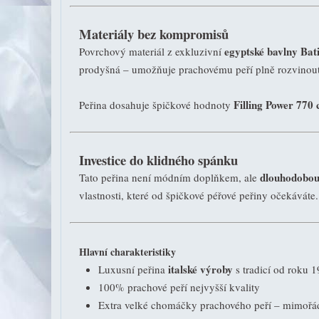
Materiály bez kompromisů
egyptské bavlny Bati
Povrchový materiál z exkluzivní
prodyšná – umožňuje prachovému peří plně rozvinout j
Filling Power 770 
Peřina dosahuje špičkové hodnoty
Investice do klidného spánku
dlouhodobou 
Tato peřina není módním doplňkem, ale
vlastnosti, které od špičkové péřové peřiny očekáváte.
Hlavní charakteristiky
italské výroby
Luxusní peřina
s tradicí od roku 
100% prachové peří nejvyšší kvality
Extra velké chomáčky prachového peří – mimořád