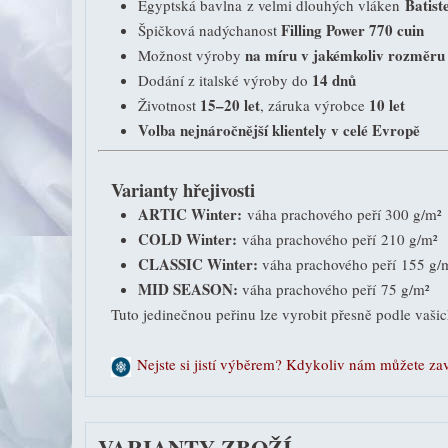
Batist
Egyptská bavlna z velmi dlouhých vláken
Filling Power 770 cuin
Špičková nadýchanost
na míru v jakémkoliv rozměru a
Možnost výroby
14 dnů
Dodání z italské výroby do
15–20 let
10 let
Životnost
, záruka výrobce
Volba nejnáročnější klientely v celé Evropě
Varianty hřejivosti
ARTIC Winter:
váha prachového peří 300 g/m²
COLD Winter:
váha prachového peří 210 g/m²
CLASSIC Winter:
váha prachového peří 155 g/
MID SEASON:
váha prachového peří 75 g/m²
Tuto jedinečnou peřinu lze vyrobit přesně podle vašich
Nejste si jistí výběrem? Kdykoliv nám můžete za
VARIANTY ZBOŽÍ