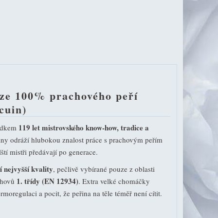
 ze 100% prachového peří
cuin)
119 let mistrovského know-how, tradice a
edkem
řiny odráží hlubokou znalost práce s prachovým peřím
lští mistři předávají po generace.
 nejvyšší kvality
, pečlivě vybírané pouze z oblasti
1. třídy (EN 12934)
 chovů
. Extra velké chomáčky
rmoregulaci a pocit, že peřina na těle téměř není cítit.