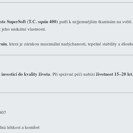
ste SuperSoft (T.C. squin 400)
patří k nejjemnějším tkaninám na světě
eho unikátní vlastnosti.
cuin
, která je zárukou maximální nadýchanosti, tepelné stability a dlou
investicí do kvality života
životnost 15–20 let
. Při správné péči nabízí
1907
ná lehkost a komfort