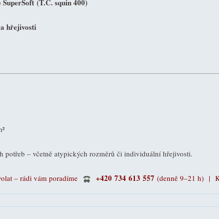
e SuperSoft
(T.C. squin 400)
 hřejivosti
m²
 potřeb – včetně atypických rozměrů či individuální hřejivosti.
+420 734 613 557
volat – rádi vám poradíme
(denně 9–21 h) |
K