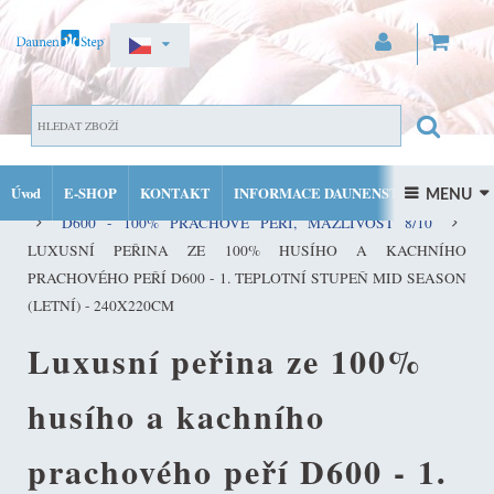
ZAREGISTROVAT SE
DOMŮ
PŘIHLÁSIT SE
Úvod
E-SHOP
KONTAKT
INFORMACE DAUNENSTEP
KVALITNÍ PEŘINY ZE 100% PRACHOVÉHO PEŘÍ DAUNENSTEP
 MENU 
MŮJ ÚČET
D600 - 100% PRACHOVÉ PEŘÍ, MAZLIVOST 8/10
FACEBOOK
INSTAGRAM
LUXUSNÍ PEŘINA ZE 100% HUSÍHO A KACHNÍHO
PRACHOVÉHO PEŘÍ D600 - 1. TEPLOTNÍ STUPEŇ MID SEASON
(LETNÍ) - 240X220CM
Luxusní peřina ze 100%
husího a kachního
prachového peří D600 - 1.