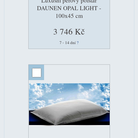
Luxusní péřový polštář
DAUNEN OPAL LIGHT -
100x45 cm
3 746 Kč
7 - 14 dní
?