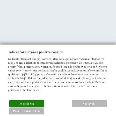
Tato webová stránka používá cookies
Na těchto stránkách fungují cookies, které naše společnosti využívají. Jednotlivé
typy cookies a jejich dobu zpracování naleznete popsané níže v tabulce. Zvolte
prosím Vámi preferovanou variantu. Pokud byste nás potřebovali ohledně výkonu
vašich práv v souvislosti se zpracováním cookies kontaktovat, obraťte se prosím na
společnost, jejíž stránky procházíte, nebo na našeho Pověřence pro ochranu
osobních údajů. Pokud si myslíte, že s osobními údaji nenakládáme, jak bychom
VŠE O NÁKUPU
měli, máte možnost podat stížnost u Úřadu pro ochranu osobních údajů. Budeme
však rádi, pokud se nejdříve obrátíte přímo na nás a budeme tak moct Váš
požadavek obratem vyřešit.
Obchodní podmínky
Jak nakupovat
Povolit vše
Nastavení
Reklamační řád
Povolit pouze nutné
Zásady pro nakládání s osobními údaji