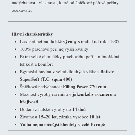
nadýchanost i vlastnosti, které od špičkové péřové peřiny
očekáváte.
Hlavní charakteristiky
italské výroby
Luxusní peřina
s tradicí od roku 1907
100% prachové peří nejvyšší kvality
Extra velké chomáčky prachového peří – mimořádná
lehkost a komfort
Batiste
Egyptská bavlna z velmi dlouhých vláken
SuperSoft
(T.C. squin 400)
Filling Power 770 cuin
Špičková nadýchanost
na míru v jakémkoliv rozměru a
Možnost výroby
hřejivosti
14 dnů
Dodání z italské výroby do
15–20 let
10 let
Životnost
, záruka výrobce
Volba nejnáročnější klientely v celé Evropě