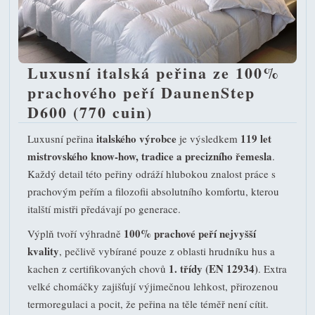
Luxusní italská peřina ze 100%
prachového peří DaunenStep
D600 (770 cuin)
italského výrobce
119 let
Luxusní peřina
je výsledkem
mistrovského know-how, tradice a precizního řemesla
.
Každý detail této peřiny odráží hlubokou znalost práce s
prachovým peřím a filozofii absolutního komfortu, kterou
italští mistři předávají po generace.
100% prachové peří nejvyšší
Výplň tvoří výhradně
kvality
, pečlivě vybírané pouze z oblasti hrudníku hus a
1. třídy (EN 12934)
kachen z certifikovaných chovů
. Extra
velké chomáčky zajišťují výjimečnou lehkost, přirozenou
termoregulaci a pocit, že peřina na těle téměř není cítit.