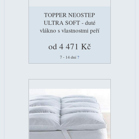
TOPPER NEOSTEP
ULTRA SOFT - duté
vlákno s vlastnostmi peří
od 4 471 Kč
7 - 14 dní
?