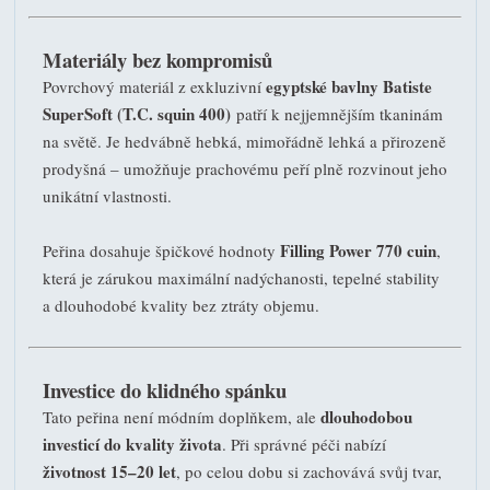
Materiály bez kompromisů
egyptské bavlny Batiste
Povrchový materiál z exkluzivní
SuperSoft (T.C. squin 400)
patří k nejjemnějším tkaninám
na světě. Je hedvábně hebká, mimořádně lehká a přirozeně
prodyšná – umožňuje prachovému peří plně rozvinout jeho
unikátní vlastnosti.
Filling Power 770 cuin
Peřina dosahuje špičkové hodnoty
,
která je zárukou maximální nadýchanosti, tepelné stability
a dlouhodobé kvality bez ztráty objemu.
Investice do klidného spánku
dlouhodobou
Tato peřina není módním doplňkem, ale
investicí do kvality života
. Při správné péči nabízí
životnost 15–20 let
, po celou dobu si zachovává svůj tvar,