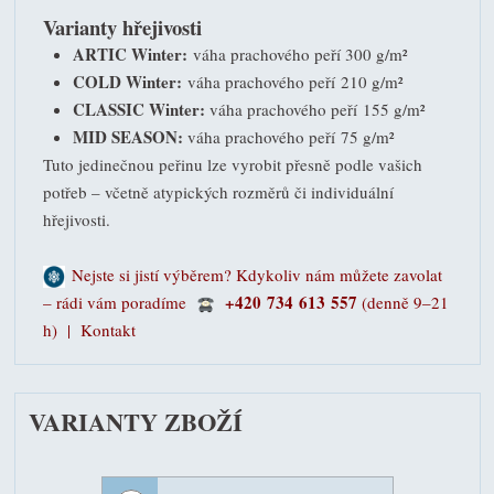
Varianty hřejivosti
ARTIC Winter:
váha prachového peří 300 g/m²
COLD Winter:
váha prachového peří 210 g/m²
CLASSIC Winter:
váha prachového peří 155 g/m²
MID SEASON:
váha prachového peří 75 g/m²
Tuto jedinečnou peřinu lze vyrobit přesně podle vašich
potřeb – včetně atypických rozměrů či individuální
hřejivosti.
Nejste si jistí výběrem? Kdykoliv nám můžete zavolat
+420 734 613 557
– rádi vám poradíme
(denně 9–21
h) |
Kontakt
VARIANTY ZBOŽÍ