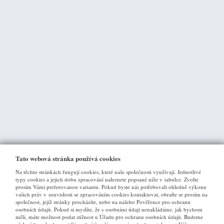
Tato webová stránka používá cookies
Na těchto stránkách fungují cookies, které naše společnosti využívají. Jednotlivé
typy cookies a jejich dobu zpracování naleznete popsané níže v tabulce. Zvolte
prosím Vámi preferovanou variantu. Pokud byste nás potřebovali ohledně výkonu
vašich práv v souvislosti se zpracováním cookies kontaktovat, obraťte se prosím na
společnost, jejíž stránky procházíte, nebo na našeho Pověřence pro ochranu
osobních údajů. Pokud si myslíte, že s osobními údaji nenakládáme, jak bychom
VŠE O NÁKUPU
měli, máte možnost podat stížnost u Úřadu pro ochranu osobních údajů. Budeme