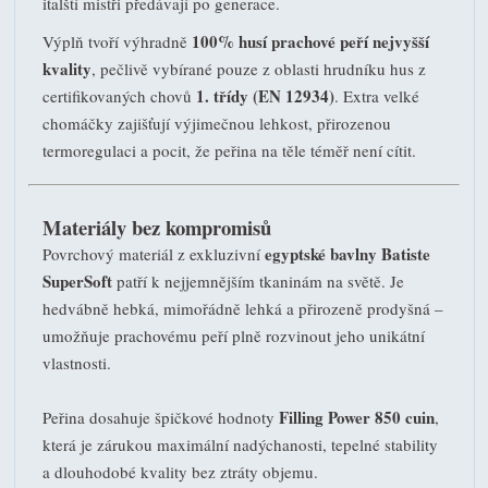
italští mistři předávají po generace.
100% husí prachové peří nejvyšší
Výplň tvoří výhradně
kvality
, pečlivě vybírané pouze z oblasti hrudníku hus z
1. třídy (EN 12934)
certifikovaných chovů
. Extra velké
chomáčky zajišťují výjimečnou lehkost, přirozenou
termoregulaci a pocit, že peřina na těle téměř není cítit.
Materiály bez kompromisů
egyptské bavlny Batiste
Povrchový materiál z exkluzivní
SuperSoft
patří k nejjemnějším tkaninám na světě. Je
hedvábně hebká, mimořádně lehká a přirozeně prodyšná –
umožňuje prachovému peří plně rozvinout jeho unikátní
vlastnosti.
Filling Power 850 cuin
Peřina dosahuje špičkové hodnoty
,
která je zárukou maximální nadýchanosti, tepelné stability
a dlouhodobé kvality bez ztráty objemu.