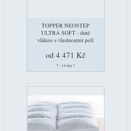
TOPPER NEOSTEP
ULTRA SOFT - duté
vlákno s vlastnostmi peří
od 4 471 Kč
7 - 14 dní
?