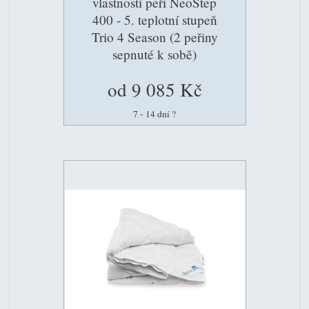
vlastnosti peří NeoStep
400 - 5. teplotní stupeň
Trio 4 Season (2 peřiny
sepnuté k sobě)
od 9 085 Kč
7 - 14 dní
?