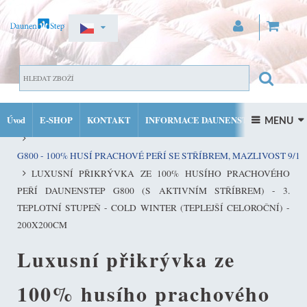
ZAREGISTROVAT SE
DOMŮ
PŘIHLÁSIT SE
Úvod
E-SHOP
KONTAKT
INFORMACE DAUNENSTEP
KVALITNÍ PEŘINY ZE 100% PRACHOVÉHO PEŘÍ DAUNENSTEP
 MENU 
MŮJ ÚČET
FACEBOOK
INSTAGRAM
G800 - 100% HUSÍ PRACHOVÉ PEŘÍ SE STŘÍBREM, MAZLIVOST 9/10
LUXUSNÍ PŘIKRÝVKA ZE 100% HUSÍHO PRACHOVÉHO
PEŘÍ DAUNENSTEP G800 (S AKTIVNÍM STŘÍBREM) - 3.
TEPLOTNÍ STUPEŇ - COLD WINTER (TEPLEJŠÍ CELOROČNÍ) -
200X200CM
Luxusní přikrývka ze
100% husího prachového