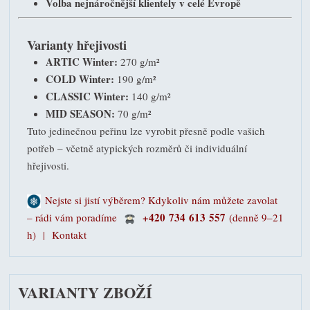
Volba nejnáročnější klientely v celé Evropě
Varianty hřejivosti
ARTIC Winter:
270 g/m²
COLD Winter:
190 g/m²
CLASSIC Winter:
140 g/m²
MID SEASON:
70 g/m²
Tuto jedinečnou peřinu lze vyrobit přesně podle vašich
potřeb – včetně atypických rozměrů či individuální
hřejivosti.
Nejste si jistí výběrem? Kdykoliv nám můžete zavolat
+420 734 613 557
– rádi vám poradíme
(denně 9–21
h) |
Kontakt
VARIANTY ZBOŽÍ