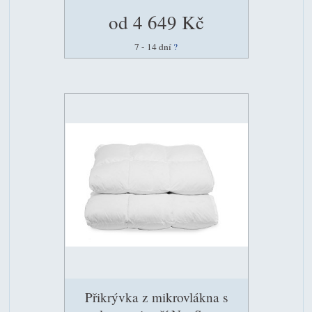
od 4 649 Kč
7 - 14 dní
?
Přikrývka z mikrovlákna s