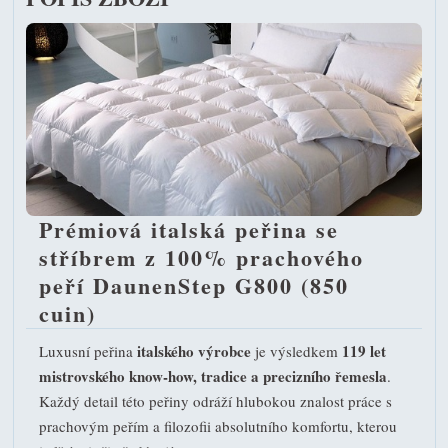
Prémiová italská peřina se
stříbrem z 100% prachového
peří DaunenStep G800 (850
cuin)
italského výrobce
119 let
Luxusní peřina
je výsledkem
mistrovského know-how, tradice a precizního řemesla
.
Každý detail této peřiny odráží hlubokou znalost práce s
prachovým peřím a filozofii absolutního komfortu, kterou