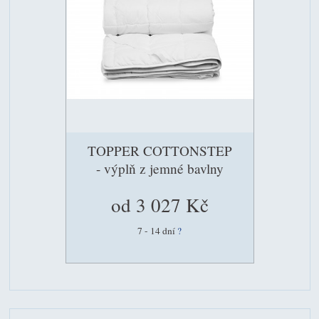
TOPPER COTTONSTEP
- výplň z jemné bavlny
od 3 027 Kč
7 - 14 dní
?