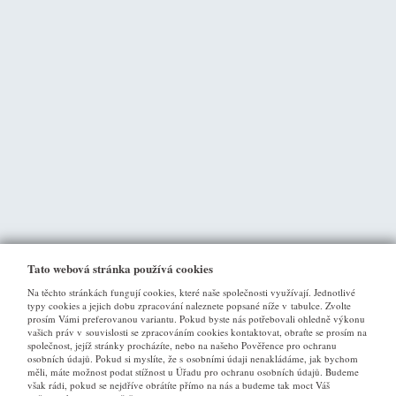
Tato webová stránka používá cookies
Na těchto stránkách fungují cookies, které naše společnosti využívají. Jednotlivé
typy cookies a jejich dobu zpracování naleznete popsané níže v tabulce. Zvolte
prosím Vámi preferovanou variantu. Pokud byste nás potřebovali ohledně výkonu
vašich práv v souvislosti se zpracováním cookies kontaktovat, obraťte se prosím na
společnost, jejíž stránky procházíte, nebo na našeho Pověřence pro ochranu
osobních údajů. Pokud si myslíte, že s osobními údaji nenakládáme, jak bychom
VŠE O NÁKUPU
měli, máte možnost podat stížnost u Úřadu pro ochranu osobních údajů. Budeme
však rádi, pokud se nejdříve obrátíte přímo na nás a budeme tak moct Váš