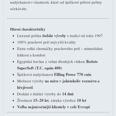
nadýchanost i vlastnosti, které od špičkové péřové peřiny
očekáváte.
Hlavní charakteristiky
italské výroby
Luxusní peřina
s tradicí od roku 1907
100% prachové peří nejvyšší kvality
Extra velké chomáčky prachového peří – mimořádná
lehkost a komfort
Batiste
Egyptská bavlna z velmi dlouhých vláken
SuperSoft
(T.C. squin 400)
Filling Power 770 cuin
Špičková nadýchanost
na míru v jakémkoliv rozměru a
Možnost výroby
hřejivosti
14 dnů
Dodání z italské výroby do
15–20 let
10 let
Životnost
, záruka výrobce
Volba nejnáročnější klientely v celé Evropě