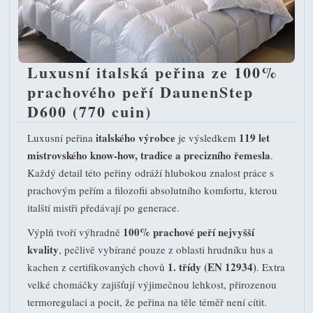
Luxusní italská peřina ze 100%
prachového peří DaunenStep
D600 (770 cuin)
italského výrobce
119 let
Luxusní peřina
je výsledkem
mistrovského know-how, tradice a precizního řemesla
.
Každý detail této peřiny odráží hlubokou znalost práce s
prachovým peřím a filozofii absolutního komfortu, kterou
italští mistři předávají po generace.
100% prachové peří nejvyšší
Výplň tvoří výhradně
kvality
, pečlivě vybírané pouze z oblasti hrudníku hus a
1. třídy (EN 12934)
kachen z certifikovaných chovů
. Extra
velké chomáčky zajišťují výjimečnou lehkost, přirozenou
termoregulaci a pocit, že peřina na těle téměř není cítit.