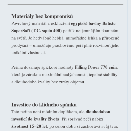
Materiály bez kompromisů
egyptské bavlny Batiste
Povrchový materiál z exkluzivní
SuperSoft (T.C. squin 400)
patří k nejjemnějším tkaninám
na světě. Je hedvábně hebká, mimořádně lehká a přirozeně
prodyšná – umožňuje prachovému peří plně rozvinout jeho
unikátní vlastnosti.
Filling Power 770 cuin
Peřina dosahuje špičkové hodnoty
,
která je zárukou maximální nadýchanosti, tepelné stability
a dlouhodobé kvality bez ztráty objemu.
Investice do klidného spánku
dlouhodobou
Tato peřina není módním doplňkem, ale
investicí do kvality života
. Při správné péči nabízí
životnost 15–20 let
, po celou dobu si zachovává svůj tvar,