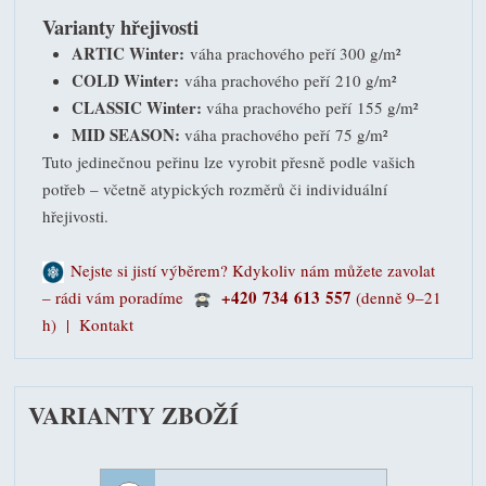
Varianty hřejivosti
ARTIC Winter:
váha prachového peří 300 g/m²
COLD Winter:
váha prachového peří 210 g/m²
CLASSIC Winter:
váha prachového peří 155 g/m²
MID SEASON:
váha prachového peří 75 g/m²
Tuto jedinečnou peřinu lze vyrobit přesně podle vašich
potřeb – včetně atypických rozměrů či individuální
hřejivosti.
Nejste si jistí výběrem? Kdykoliv nám můžete zavolat
+420 734 613 557
– rádi vám poradíme
(denně 9–21
h) |
Kontakt
VARIANTY ZBOŽÍ