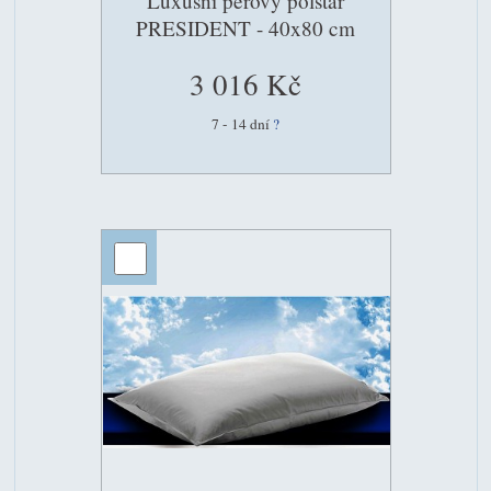
Luxusní péřový polštář
PRESIDENT - 40x80 cm
3 016 Kč
7 - 14 dní
?