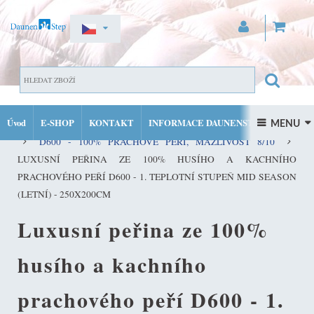
ZAREGISTROVAT SE
DOMŮ
PŘIHLÁSIT SE
Úvod
E-SHOP
KONTAKT
INFORMACE DAUNENSTEP
KVALITNÍ PEŘINY ZE 100% PRACHOVÉHO PEŘÍ DAUNENSTEP
 MENU 
MŮJ ÚČET
D600 - 100% PRACHOVÉ PEŘÍ, MAZLIVOST 8/10
FACEBOOK
INSTAGRAM
LUXUSNÍ PEŘINA ZE 100% HUSÍHO A KACHNÍHO
PRACHOVÉHO PEŘÍ D600 - 1. TEPLOTNÍ STUPEŇ MID SEASON
(LETNÍ) - 250X200CM
Luxusní peřina ze 100%
husího a kachního
prachového peří D600 - 1.